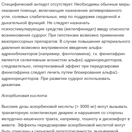
Специфический антидот отсутствует. Необходимы обычные меры
оказания помощи, включающие назначение активированного
угля, солевых слабительных, мер по поддержке сердечной и
дыхательной функций. Не следует назначать
психостимулирующие средства (метилфенидат) ввиду опасности
возникновения судорог. При гипотензии возможно применение
вазопрессорных препаратов. В случае повышения артериального
давления возможно внутривенное введение альфа-
адреноблокаторов (например, фентоламина), т.к. фенилэфрин
является селективным агонистом альфа1-адренорецепторов,
следовательно, гипертензивный эффект при передозировке
фенилэфрина следует лечить путем блокирования альфа1-
адренорецепторов. При развитии судорог использовать
диазепам.
Аскорбиновая кислота
Высокие дозы аскорбиновой кислоты (> 3000 мг) могут вызывать
транзиторную осмотическую диарею и нарушения со стороны
желудочно-кишечного тракта, например, тошноту и дискомфорт в
животе. Эффекты передозировки аскорбиновой кислотой могут
быть отнесены к серьезной гепатотоксичности, вызываемой