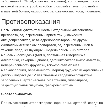
заболеваний (ОРВИ, в том числе гриппа), сопровождающихся
высокой температурой, ознобом, ломотой в теле, головной и
мышечной болью, насморком, заложенностью носа, чиханием.
Противопоказания
Повышенная чувствительность к отдельным компонентам
препарата, одновременный прием трициклических
антидепрессантов, бета-адреноблокаторов или других
симпатомиметических препаратов, одновременный или в
течение предшествующих 2 недель прием ингибиторов
моноаминооксидазы (МАО), портальная гипертензия,
алкоголизм, сахарный диабет, дефицит сахаразы/изомальтазы,
непереносимость фруктозы, глюкозо-галактозная
мальабсорбция, беременность, период грудного вскармливания,
детский возраст до 12 лет, тяжелые сердечно-сосудистые
заболевания, артериальная гипертензия, гипертиреоз,
закрытоугольная глаукома, феохромоцитома.
С осторожностью
При выраженном атеросклерозе коронарных артерий, сердечно-