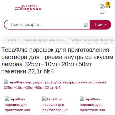
0
1
2
3
4
5
6
7
8
9
Перейти
0
10
к
основному
содержанию
Главная
Противопростудные комплексы
ТераФлю Порошок Для Приготовле
Вкусом Лимона 325мг+10мг+20мг+50м
ТераФлю порошок для приготовления
раствора для приема внутрь со вкусом
лимона 325мг+10мг+20мг+50мг
пакетики 22,1г №4