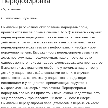
Передозировка
Парацетамол
Симптомы и признаки
Симптомы (в основном обусловлены парацетамолом,
проявляются после приема свыше 10-15 г): в тяжелых случаях
передозировки парацетамол оказывает гепатотоксическое
действие, в том числе может вызвать некроз печени. Также
передозировка может вызвать нефропатию и необратимое
поражение печени. Выраженность передозировки зависит от
дозы, поэтому надо предупреждать пациентов о запрете
одновременного приема парацетамолсодержащих препаратов.
Выражен риск отравления особенно у пожилых пациентов, у
детей, у пациентов с заболеваниями печени, в случаях
хронического алкоголизма, у пациентов, страдающих
истощением и у пациентов, принимающих индукторы
микросомальных ферментов печени. Передозировка
парацетамола может привести к печеночной недостаточности,
энцефалопатии, трансплантации печени, коме и смерти.
Симптомы передозировки парацетамолом в первые 24 часа:
бледность кожных покровов, тошнота, рвота, анорексия,