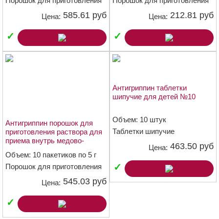
Порошок для приготовления
Порошок для приготовления
раствора для приема внутрь
раствора для приема внутрь
585.61 руб
212.81 руб
Цена:
Цена:
чёрносмородиновый
медово-лимонный
✓
✓
Антигриппин таблетки
шипучие для детей №10
Объем: 10 штук
Антигриппин порошок для
Таблетки шипучие
приготовления раствора для
приема внутрь медово-
463.50 руб
Цена:
лимонный пакетики 5г №10
Объем: 10 пакетиков по 5 г
✓
Порошок для приготовления
раствора для приема внутрь
545.03 руб
Цена:
медово-лимонный
✓