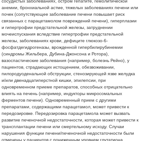
сосудистых заболеваниях, остром гепатите, гемолитической
анемии, бронхиальной астме, тяжелых заболеваниях печени или
почек (сопутствующее заболевание печени повышает риск
связанных с парацетамолом повреждений печени), гиперплазии
и гипертрофии предстательной железы, затруднении
мочеиспускания вследствие гипертрофии предстательной
железы, заболеваниях крови, дефиците глюкозо-6-
фосфатдегидрогеназы, врожденной гипербилирубинемии
(синдромы Жильбера, Дубина-Джонсона и Ротора),
вазоспастические заболевания (например, болезнь Рейно), у
пациентов, страдающих истощением, обезвоживании,
пилородуоденальной обструкции, стенозирующей язве желудка
и/или двенадцатиперстной кишки, эпилепсии, при
одновременном приеме препаратов, способных отрицательно
влиять на печень (например, индукторы микросомальных
ферментов печени). Одновременный прием с другими
препаратами, содержащими парацетамол, может привести к
передозировке. Передозировка парацетамола может вызвать
развитие печеночной недостаточности, которая может привести к
трансплантации печени или смертельному исходу. Случаи
нарушения функции печени/печеночной недостаточности были
отмечены у пациентов с пониженным уровнем глутатиона,