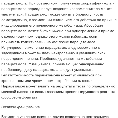
парацетамола. При совместном применении хлорамфеникола и
парацетамола период полувыведения хлорамфеникола может
увеличиться. Парацетамол может снизить биодоступность
ламотриджина, с возможным снижением его действия по причине
индуцирования его печеночного метаболизма. Абсорбция
парацетамола может быть снижена при одновременном приеме
с колестирамином, однако этого можно избежать, если
принимать колестирамин на час позже парацетамола.
Регулярное применение парацетамола одновременно с
зидовудином может вызвать нейтропению и увеличить риск
повреждения печени. Пробенецид влияет на метаболизм
парацетамола. У пациентов, принимающих одновременно
пробенецид, дозу парацетамола следует уменьшить.
Гепатотоксичность парацетамола может усиливаться при
хроническом или чрезмерном потреблении алкоголя.
Парацетамол может влиять на результаты теста по определению
мочевой кислоты с использованием преципитирующего реагента
фосфовольфрамата.
Влияние фенирамина
Возможно усиление влияния других веществ на центральную