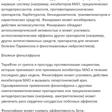
нервную систему (например, ингибиторов МАО, трициклических
антидепрессантов, алкоголя, противопаркинсонических
препаратов, барбитуратов, бензодиазепинов, транквилизаторов и
наркотических средств). Фенирамин может ингибировать
действие антикоагулянтов. Фенирамин обладает
антихолинергической активностью и может усиливать
антихолинергические эффекты других препаратов (например,
других антигистаминных средств, препаратов для лечения
болезни Паркинсона и фенотиазиновых нейролептиков).
Влияние фенилэфрина
ТераФлю от гриппа и простуды противопоказан пациентам,
которые принимают или принимали ингибиторы МАО в течение
последних двух недель. Фенилэфрин может усиливать действие
ингибиторов МАО и вызывать гипертонический криз.
Одновременное применение фенилэфрина с другими
симпатомиметическими препаратами или трициклическими
антидепрессантами (например, амитриптилином) может
увеличить риск сердечно-сосудистых побочных эффектов.
Фенилэфрин может снижать эффективность бета-