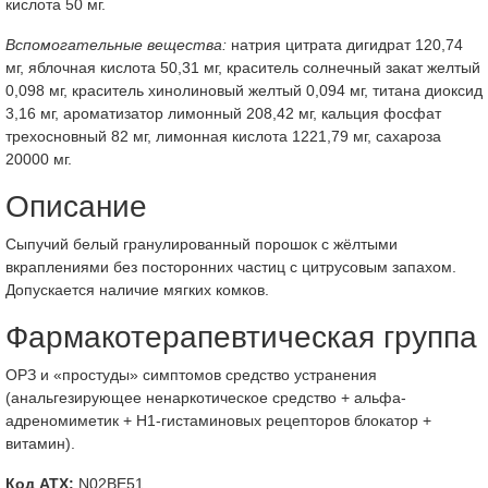
кислота 50 мг.
Вспомогательные вещества:
натрия цитрата дигидрат 120,74
мг, яблочная кислота 50,31 мг, краситель солнечный закат желтый
0,098 мг, краситель хинолиновый желтый 0,094 мг, титана диоксид
3,16 мг, ароматизатор лимонный 208,42 мг, кальция фосфат
трехосновный 82 мг, лимонная кислота 1221,79 мг, сахароза
20000 мг.
Описание
Сыпучий белый гранулированный порошок с жёлтыми
вкраплениями без посторонних частиц с цитрусовым запахом.
Допускается наличие мягких комков.
Фармакотерапевтическая группа
ОРЗ и «простуды» симптомов средство устранения
(анальгезирующее ненаркотическое средство + альфа-
адреномиметик + Н1-гистаминовых рецепторов блокатор +
витамин).
Код АТХ:
N02BE51