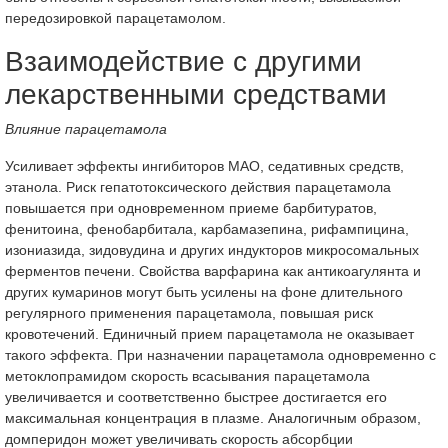
передозировкой парацетамолом.
Взаимодействие с другими
лекарственными средствами
Влияние парацетамола
Усиливает эффекты ингибиторов МАО, седативных средств,
этанола. Риск гепатотоксического действия парацетамола
повышается при одновременном приеме барбитуратов,
фенитоина, фенобарбитала, карбамазепина, рифампицина,
изониазида, зидовудина и других индукторов микросомальных
ферментов печени. Свойства варфарина как антикоагулянта и
других кумаринов могут быть усилены на фоне длительного
регулярного применения парацетамола, повышая риск
кровотечений. Единичный прием парацетамола не оказывает
такого эффекта. При назначении парацетамола одновременно с
метоклопрамидом скорость всасывания парацетамола
увеличивается и соответственно быстрее достигается его
максимальная концентрация в плазме. Аналогичным образом,
домперидон может увеличивать скорость абсорбции