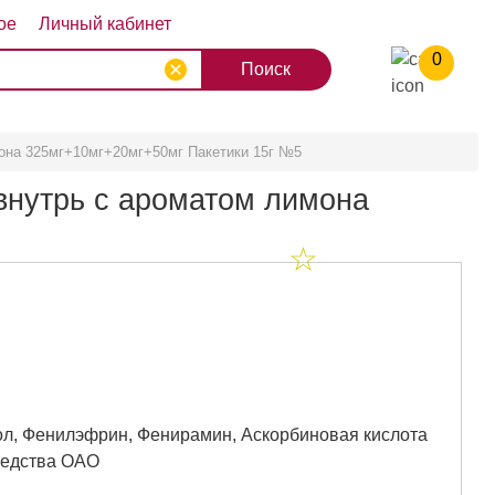
ое
Личный кабинет
0
8
9
10
она 325мг+10мг+20мг+50мг Пакетики 15г №5
внутрь с ароматом лимона
л, Фенилэфрин, Фенирамин, Аскорбиновая кислота
редства ОАО