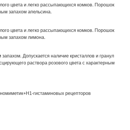
елого цвета и легко рассыпающихся комков. Порошок
ным запахом апельсина.
елого цвета и легко рассыпающихся комков. Порошок
рным запахом лимона.
 запахом. Допускается наличие кристаллов и гранул
есцирующего раствора розового цвета с характерным
еномиметик+Н1-гистаминовых рецепторов