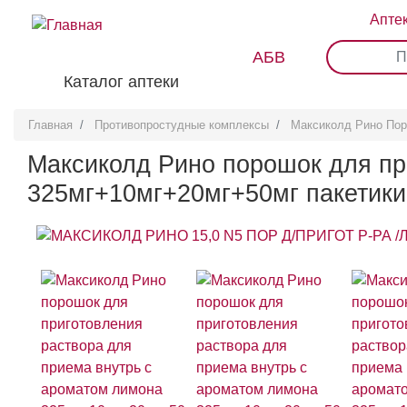
Перейти
Апте
к
основному
АБВ
0
1
2
3
содержанию
Каталог аптеки
Главная
Противопростудные комплексы
Максиколд Рино Пор
Максиколд Рино порошок для пр
325мг+10мг+20мг+50мг пакетики