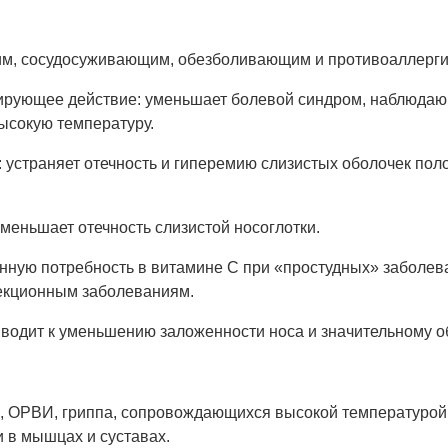
м, сосудосуживающим, обезболивающим и противоаллерги
рующее действие: уменьшает болевой синдром, наблюдающи
высокую температуру.
устраняет отечность и гиперемию слизистых оболочек полос
еньшает отечность слизистой носоглотки.
нную потребность в витамине С при «простудных» заболева
фекционным заболеваниям.
одит к уменьшению заложенности носа и значительному о
 ОРВИ, гриппа, сопровождающихся высокой температурой, 
и в мышцах и суставах.