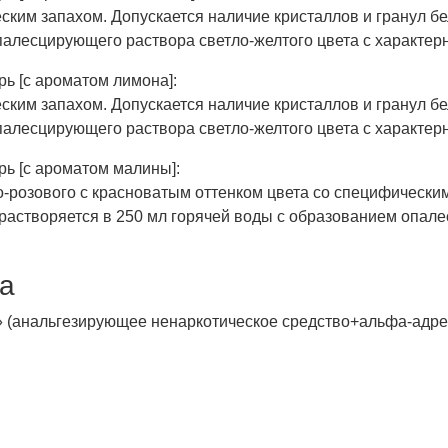
ким запахом. Допускается наличие кристаллов и гранул б
палесцирующего раствора светло-желтого цвета с характер
ь [с ароматом лимона]:
ким запахом. Допускается наличие кристаллов и гранул б
палесцирующего раствора светло-желтого цвета с характе
ь [с ароматом малины]:
-розового с красноватым оттенком цвета со специфическим
растворяется в 250 мл горячей воды с образованием опал
па
» (анальгезирующее ненаркотическое средство+альфа-адр