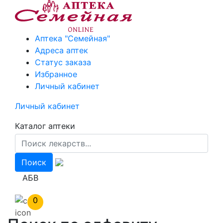
Перейти
к
основному
Аптека "Семейная"
содержанию
Адреса аптек
Статус заказа
Избранное
Личный кабинет
Личный кабинет
Каталог аптеки
АБВ
0