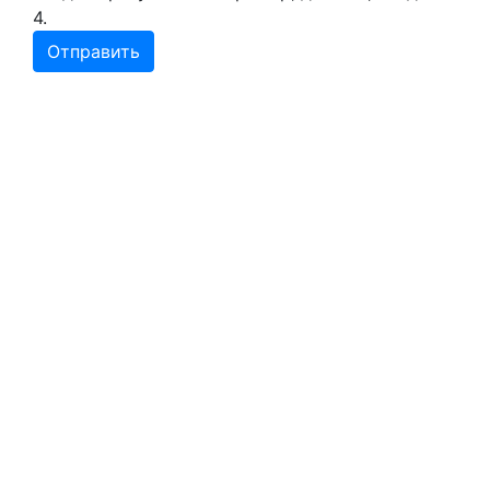
4.
Меню
Главная
О компании
Статьи
Акции
Вакансии
Адреса аптек
Лекарства
Покупателям
Личный кабинет
Корзина
Оформление товара
Возврат товара