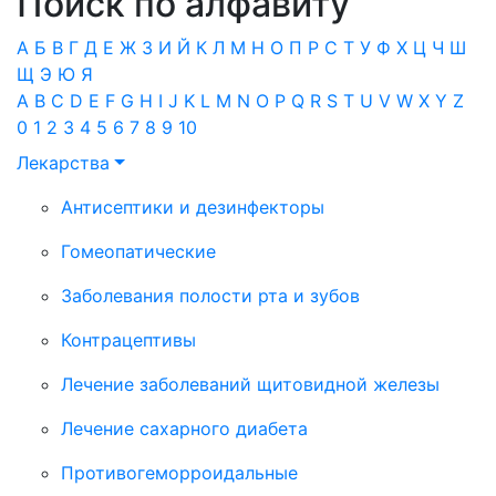
Поиск по алфавиту
А
Б
В
Г
Д
Е
Ж
З
И
Й
К
Л
М
Н
О
П
Р
С
Т
У
Ф
Х
Ц
Ч
Ш
Щ
Э
Ю
Я
A
B
C
D
E
F
G
H
I
J
K
L
M
N
O
P
Q
R
S
T
U
V
W
X
Y
Z
0
1
2
3
4
5
6
7
8
9
10
Лекарства
Антисептики и дезинфекторы
Гомеопатические
Заболевания полости рта и зубов
Контрацептивы
Лечение заболеваний щитовидной железы
Лечение сахарного диабета
Противогеморроидальные