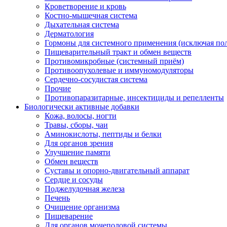
Кроветворение и кровь
Костно-мышечная система
Дыхательная система
Дерматология
Гормоны для системного применения (исключая по
Пищеварительный тракт и обмен веществ
Противомикробные (системный приём)
Противоопухолевые и иммуномодуляторы
Сердечно-сосудистая система
Прочие
Противопаразитарные, инсектициды и репелленты
Биологически активные добавки
Кожа, волосы, ногти
Травы, сборы, чаи
Аминокислоты, пептиды и белки
Для органов зрения
Улучшение памяти
Обмен веществ
Суставы и опорно-двигательный аппарат
Сердце и сосуды
Поджелудочная железа
Печень
Очищение организма
Пищеварение
Для органов мочеполовой системы