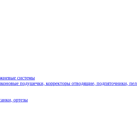
ежневые системы
иконовые подушечки, корректоры отводящие, подпяточники, пело
санки, ортезы