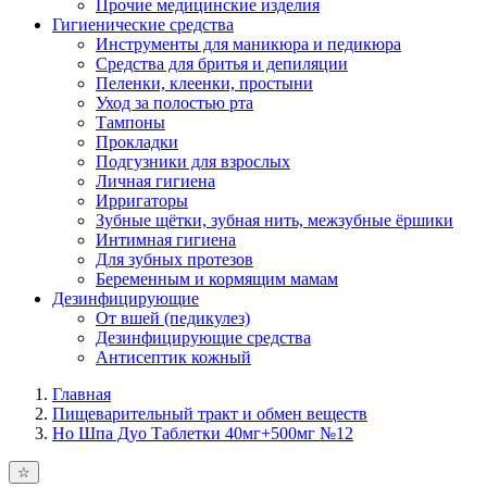
Прочие медицинские изделия
Гигиенические средства
Инструменты для маникюра и педикюра
Средства для бритья и депиляции
Пеленки, клеенки, простыни
Уход за полостью рта
Тампоны
Прокладки
Подгузники для взрослых
Личная гигиена
Ирригаторы
Зубные щётки, зубная нить, межзубные ёршики
Интимная гигиена
Для зубных протезов
Беременным и кормящим мамам
Дезинфицирующие
От вшей (педикулез)
Дезинфицирующие средства
Антисептик кожный
Главная
Пищеварительный тракт и обмен веществ
Но Шпа Дуо Таблетки 40мг+500мг №12