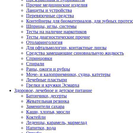
Прочие медицинские изделия
Ланцеты и устройства
Перевязочные средства
Контейнеры для биоматериалов, для зубных протез
Шприцы, иглы, системы
Тесты на наличие наркотиков
Тесты диагностические прочие
Отоларингология
Для офтальмологии, контактные линзы
Средства замещающие синовиальную жидкость
Спринцовки
Спирали
Раны, ожоги и рубцы
Моче- и калоприемники, судна, катетеры
Лечебные пластыри
Грелки и кружки Эсмарха
Здоровое, лечебное и детское питание
Батончики, десерты
Жевательная резинка
Заменители сахара
Каши, хлопья, мюсли
Коктейли
Леденцы, карамель, мармелад
Напитки, вода