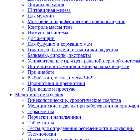
Органы дыхания
Щитовидная железа
Для мужчин
Мозговое и периферическое кровообращение
Контроль массы тела
Иммунная система
Для женщин
Для будущих и кормящих мам
Гематоген, батончики, пастилки, леденцы
Бальзамы, сиропы, экстракты
Успокоительные (для центральной нервной системы
Источники витаминов и минеральных веществ
При диабете
Рыбий жир, масла, омега-3-6-9
Пробиотики и пребиотики
При кашле и простуде
Медицинские изделия
Гинекологические, урологические средства
Медицинские изделия при заболевании опорно-дви
Термометры
Перчатки и напальчники
Таблетницы
Тесты для определения беременности и овуляции
Тест-полоски
Презервативы и лубриканты