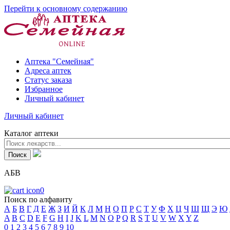
Перейти к основному содержанию
Аптека "Семейная"
Адреса аптек
Статус заказа
Избранное
Личный кабинет
Личный кабинет
Каталог аптеки
АБВ
0
Поиск по алфавиту
А
Б
В
Г
Д
Е
Ж
З
И
Й
К
Л
М
Н
О
П
Р
С
Т
У
Ф
Х
Ц
Ч
Ш
Щ
Э
Ю
A
B
C
D
E
F
G
H
I
J
K
L
M
N
O
P
Q
R
S
T
U
V
W
X
Y
Z
0
1
2
3
4
5
6
7
8
9
10