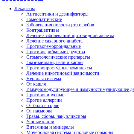
Лекарства
Антисептики и дезинфекторы
Гомеопатические
Заболевания полости рта и зубов
Контрацептивы
Лечение заболеваний щитовидной железы
Лечение сахарного диабета
Противогеморроидальные
Противогрибковые средства
Стоматологические препараты
Глазные мази, гели и капли
Противопростудные комплексы
Лечение никотиновой зависимости
Нервная система
От кашля
Иммуномодулирующее и иммуностимулирующее де
Противовирусные
Против аллергии
От боли в горле
От насморка
Травы, сборы, чаи, эликсиры
Ушные капли
Витамины и минералы
Мочеполовая система и половые гормоны