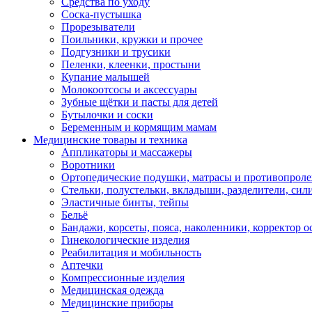
Средства по уходу
Соска-пустышка
Прорезыватели
Поильники, кружки и прочее
Подгузники и трусики
Пеленки, клеенки, простыни
Купание малышей
Молокоотсосы и аксессуары
Зубные щётки и пасты для детей
Бутылочки и соски
Беременным и кормящим мамам
Медицинские товары и техника
Аппликаторы и массажеры
Воротники
Ортопедические подушки, матрасы и противопрол
Стельки, полустельки, вкладыши, разделители, сил
Эластичные бинты, тейпы
Бельё
Бандажи, корсеты, пояса, наколенники, корректор о
Гинекологические изделия
Реабилитация и мобильность
Аптечки
Компрессионные изделия
Медицинская одежда
Медицинские приборы