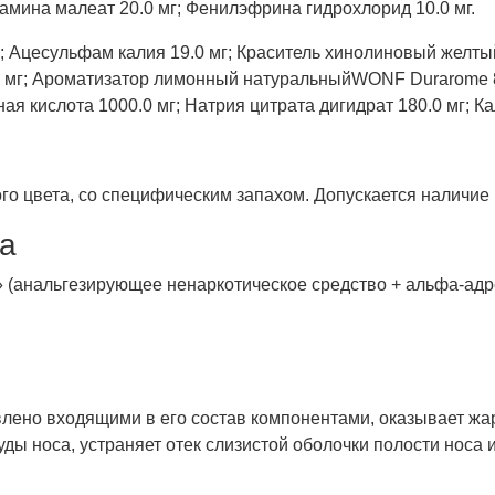
амина малеат 20.0 мг; Фенилэфрина гидрохлорид 10.0 мг.
; Ацесульфам калия 19.0 мг; Краситель хинолиновый желтый
3.0 мг; Ароматизатор лимонный натуральныйWONF Durarome 
я кислота 1000.0 мг; Натрия цитрата дигидрат 180.0 мг; Ка
о цвета, со специфическим запахом. Допускается наличие 
па
 (анальгезирующее ненаркотическое средство + альфа-адр
овлено входящими в его состав компонентами, оказывает 
ды носа, устраняет отек слизистой оболочки полости носа и