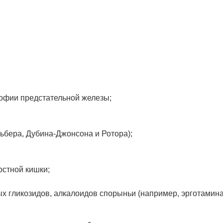
рофии предстательной железы;
бера, Дубина-Джонсона и Ротора);
рстной кишки;
 гликозидов, алкалоидов спорыньи (например, эрготамина 