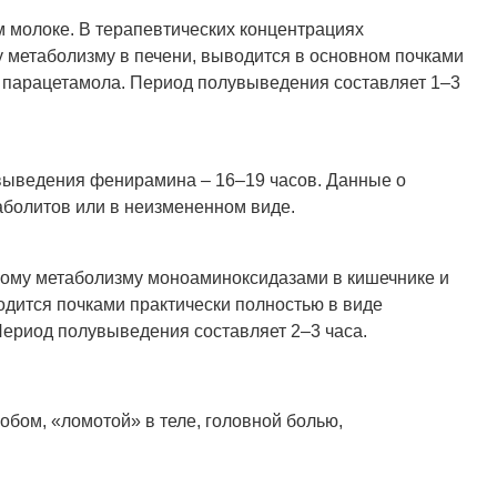
м молоке. В терапевтических концентрациях
у метаболизму в печени, выводится в основном почками
 парацетамола. Период полувыведения составляет 1–3
выведения фенирамина – 16–19 часов. Данные о
аболитов или в неизмененном виде.
ному метаболизму моноаминоксидазами в кишечнике и
дится почками практически полностью в виде
Период полувыведения составляет 2–3 часа.
бом, «ломотой» в теле, головной болью,