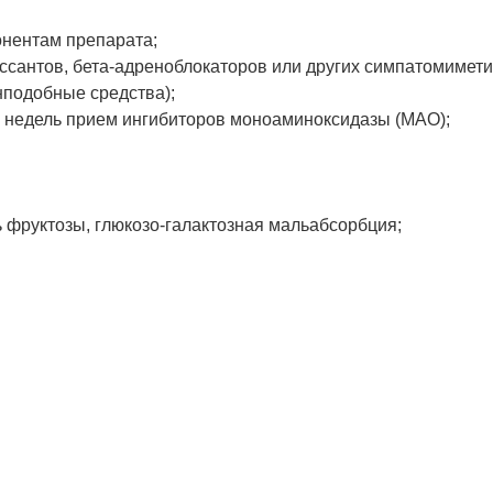
онентам препарата;
антов, бета-адреноблокаторов или других симпатомиметиче
подобные средства);
 недель прием ингибиторов моноаминоксидазы (МАО);
 фруктозы, глюкозо-галактозная мальабсорбция;