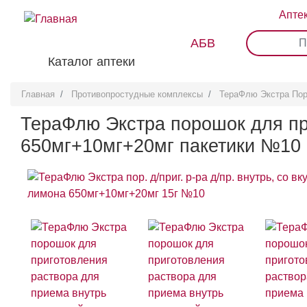
Перейти
Апте
к
основному
АБВ
0
1
2
3
содержанию
Каталог аптеки
Главная
Противопростудные комплексы
ТераФлю Экстра Пор
ТераФлю Экстра порошок для пр
650мг+10мг+20мг пакетики №10