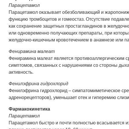
Парацетамол
Парацетамол оказывает обезболивающий и жаропонижа
функцию тромбоцитов и гомеостаз. Отсутствие подавл
как сохранение защитных простагландинов в желудочн
или одновременно получающих препараты, при которы
желудочно-кишечным кровотечением в анамнезе или па
Фенирамина малеат
Фенирамина малеат является противоаллергическим ср
симптомов, связанных с нарушениями со стороны дыха
активность.
Фенилэфрина гидрохлорид
Фенилэфрина гидрохлорид – симпатомиметическое сред
адренорецепторов), уменьшает отек и гиперемию слизи
Фармакокинетика
Парацетамол
Парацетамол быстро и почти полностью всасывается и