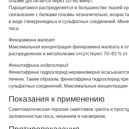
плазме достигается через 10–60 минут.
Парацетамол распределяется в большинстве тканей орг
связывание с белками плазмы незначительно, возраста
в виде глюкуронидных и сульфатных соединений. Мене
часа.
Фенирамина малеат
Максимальная концентрация фенирамина малеата в пла
распределении и метаболизме отсутствуют. 70–83 % от
Фенилэфрина гидрохлорид
Фенилэфрина гидрохлорид неравномерно всасывается 
печени. Таким образом, фенилэфрина гидрохлорид при
сульфатных соединений. Максимальные концентрации в 
Показания к применению
Симптоматическая терапия симптомов гриппа и простуд
заложенностью носа, чиханием и насморком.