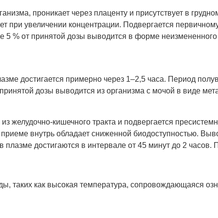
анизма, проникает через плаценту и присутствует в грудно
ет при увеличении концентрации. Подвергается первичном
е 5 % от принятой дозы выводится в форме неизмененного
зме достигается примерно через 1–2,5 часа. Период полу
 принятой дозы выводится из организма с мочой в виде мет
из желудочно-кишечного тракта и подвергается пресистем
 приеме внутрь обладает сниженной биодоступностью. Выво
плазме достигаются в интервале от 45 минут до 2 часов. 
ы, таких как высокая температура, сопровождающаяся озно