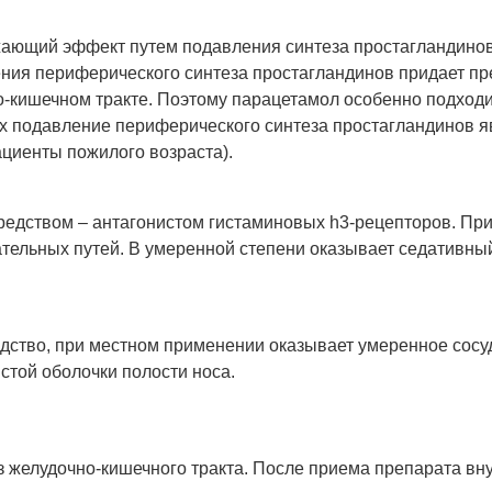
ющий эффект путем подавления синтеза простагландинов 
ения периферического синтеза простагландинов придает пр
о-кишечном тракте. Поэтому парацетамол особенно подход
х подавление периферического синтеза простагландинов я
циенты пожилого возраста).
едством – антагонистом гистаминовых h3-рецепторов. При
тельных путей. В умеренной степени оказывает седативны
ство, при местном применении оказывает умеренное сосу
стой оболочки полости носа.
з желудочно-кишечного тракта. После приема препарата вн