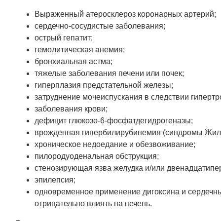
Выраженный атеросклероз коронарных артерий;
сердечно-сосудистые заболевания;
острый гепатит;
гемолитическая анемия;
бронхиальная астма;
тяжелые заболевания печени или почек;
гиперплазия предстательной железы;
затруднение мочеиспускания в следствии гиперт
заболевания крови;
дефицит глюкозо-6-фосфатдегидрогеназы;
врожденная гипербилирубинемия (синдромы Жиль
хроническое недоедание и обезвоживание;
пилородуоденальная обструкция;
стенозирующая язва желудка и/или двенадцатипе
эпилепсия;
одновременное применение дигоксина и сердечных
отрицательно влиять на печень.