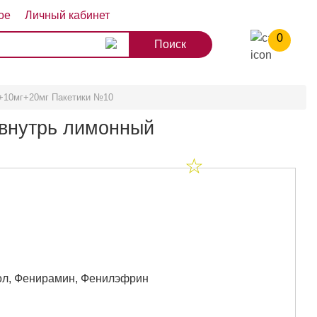
ое
Личный кабинет
0
8
9
10
+10мг+20мг Пакетики №10
 внутрь лимонный
л, Фенирамин, Фенилэфрин