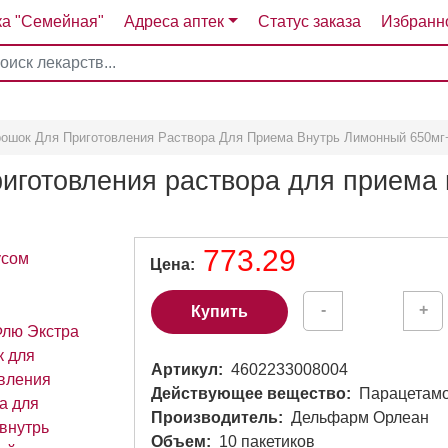
ка "Семейная"
Адреса аптек
Статус заказа
Избранн
4
5
6
7
ошок Для Приготовления Раствора Для Приема Внутрь Лимонный 650мг
иготовления раствора для приема
773.29
Цена
-
+
Купить
Артикул
4602233008004
Действующее вещество
Парацетамо
Производитель
Дельфарм Орлеан
Объем
10 пакетиков