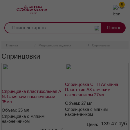
0
1
2
3
4
5
6
7
8
9
Перейти
0
10
к
основному
содержанию
Главная
Медицинские изделия
Спринцовки
Спринцовки
Спринцовка СПП Альпина
Пласт тип А3 с мягким
Спринцовка пластизольная А
наконечником 27мл
№1с мягким наконечником
35мл
Объем: 27 мл
Спринцовка с мягким
Объем: 35 мл
наконечником
Спринцовка с мягким
наконечником
139.47 руб.
Цена: