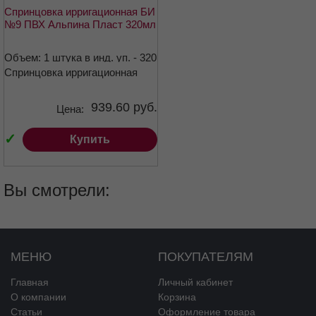
Спринцовка ирригационная БИ
№9 ПВХ Альпина Пласт 320мл
Объем: 1 штука в инд. уп. - 320
Спринцовка ирригационная
мл
939.60 руб.
Цена:
✓
Купить
Вы смотрели:
МЕНЮ
ПОКУПАТЕЛЯМ
Главная
Личный кабинет
О компании
Корзина
Статьи
Оформление товара