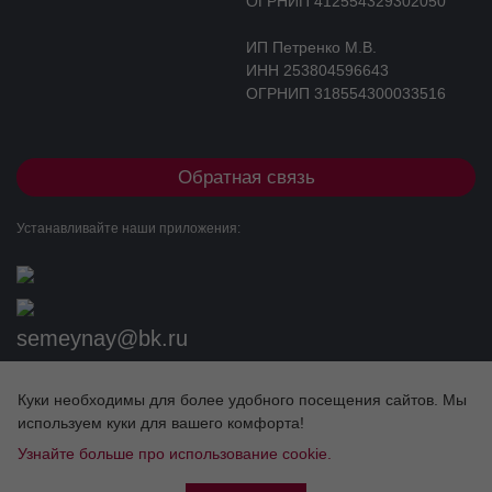
ОГРНИП 412554329302050
ИП Петренко М.В.
ИНН 253804596643
ОГРНИП 318554300033516
Обратная связь
Устанавливайте наши приложения:
semeynay@bk.ru
+7 (983) 563-52-25
Куки необходимы для более удобного посещения сайтов. Мы
Разработка сайта
используем куки для вашего комфорта!
Узнайте больше про использование cookie.
ЛИЦЕНЗИИ