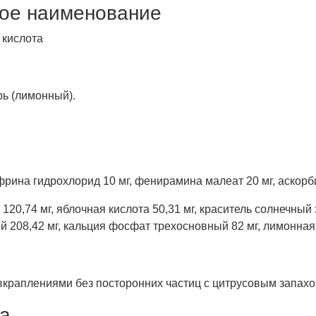
ое наименование
кислота
рь (лимонный).
рина гидрохлорид 10 мг, фенирамина малеат 20 мг, аскорби
 120,74 мг, яблочная кислота 50,31 мг, краситель солнечный
ый 208,42 мг, кальция фосфат трехосновный 82 мг, лимонная 
раплениями без посторонних частиц с цитрусовым запахом
па