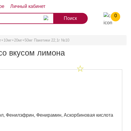
ое
Личный кабинет
0
8
9
10
г+10мг+20мг+50мг Пакетики 22,1г №10
со вкусом лимона
л, Фенилэфрин, Фенирамин, Аскорбиновая кислота