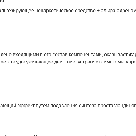
альгезирующее ненаркотическое средство + альфа-адреном
влено входящими в его состав компонентами, оказывает ж
е, сосудосуживающее действие, устраняет симптомы «прос
ющий эффект путем подавления синтеза простагландинов 