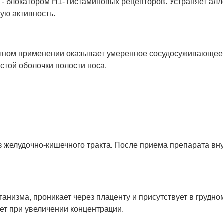
- блокатором Н1- гистаминовых рецепторов. Устраняет алл
ую активность.
тном применении оказывает умеренное сосудосуживающее д
стой оболочки полости носа.
з желудочно-кишечного тракта. После приема препарата вн
анизма, проникает через плаценту и присутствует в грудно
ет при увеличении концентрации.