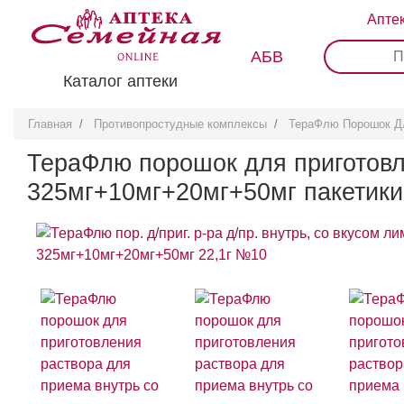
Перейти
Апте
к
основному
АБВ
0
1
2
3
содержанию
Каталог аптеки
Главная
Противопростудные комплексы
ТераФлю Порошок Дл
ТераФлю порошок для приготовл
325мг+10мг+20мг+50мг пакетики