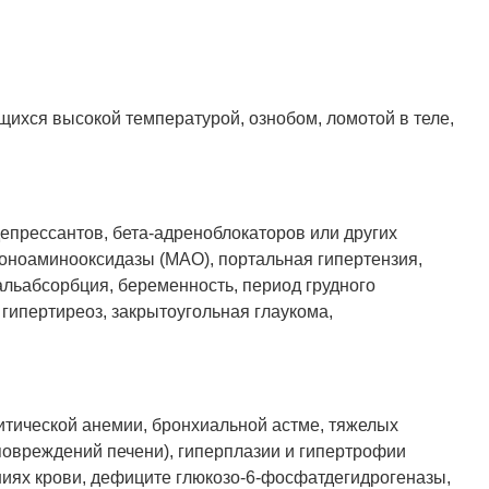
ихся высокой температурой, ознобом, ломотой в теле,
прессантов, бета-адреноблокаторов или других
оноаминооксидазы (МАО), портальная гипертензия,
альабсорбция, беременность, период грудного
 гипертиреоз, закрытоугольная глаукома,
итической анемии, бронхиальной астме, тяжелых
повреждений печени), гиперплазии и гипертрофии
ниях крови, дефиците глюкозо-6-фосфатдегидрогеназы,