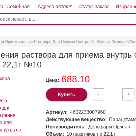
ка "Семейная"
Адреса аптек
Статус заказа
Избранн
4
5
6
7
я Приготовления Раствора Для Приема Внутрь Со Вкусом Лимона 325м
ения раствора для приема внутрь 
 22,1г №10
688.10
Цена
-
+
Купить
Артикул
4602233007960
Действующее вещество
Парацетамо
Производитель
Дельфарм Орлеан
Объем
10 пакетиков по 22,1 г