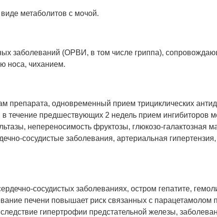
виде метаболитов с мочой.
х заболеваний (ОРВИ, в том числе гриппа), сопровождающ
ю носа, чиханием.
м препарата, одновременный прием трициклических антиде
в течение предшествующих 2 недель прием ингибиторов м
льтазы, непереносимость фруктозы, глюкозо-галактозная м
рдечно-сосудистые заболевания, артериальная гипертензия,
ердечно-сосудистых заболеваниях, остром гепатите, гемол
евание печени повышает риск связанных с парацетамолом 
вследствие гипертрофии предстательной железы, заболева