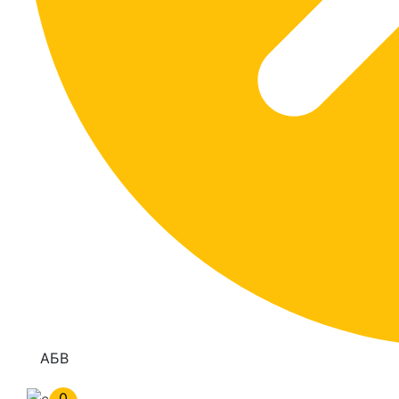
АБВ
0