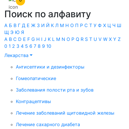
Поиск по алфавиту
А
Б
В
Г
Д
Е
Ж
З
И
Й
К
Л
М
Н
О
П
Р
С
Т
У
Ф
Х
Ц
Ч
Ш
Щ
Э
Ю
Я
A
B
C
D
E
F
G
H
I
J
K
L
M
N
O
P
Q
R
S
T
U
V
W
X
Y
Z
0
1
2
3
4
5
6
7
8
9
10
Лекарства
Антисептики и дезинфекторы
Гомеопатические
Заболевания полости рта и зубов
Контрацептивы
Лечение заболеваний щитовидной железы
Лечение сахарного диабета