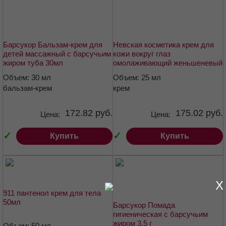
Барсукор Бальзам-крем для
Невская косметика крем для
детей массажный с барсучьим
кожи вокруг глаз
жиром туба 30мл
омолаживающий женьшеневый
25мл
Объем: 30 мл
Объем: 25 мл
бальзам-крем
крем
172.82 руб.
175.02 руб.
Цена:
Цена:
✓
✓
Купить
Купить
X
911 пантенол крем для тела
50мл
Барсукор Помада
гигиеническая с барсучьим
жиром 3,5 г
Объем: 50 мл