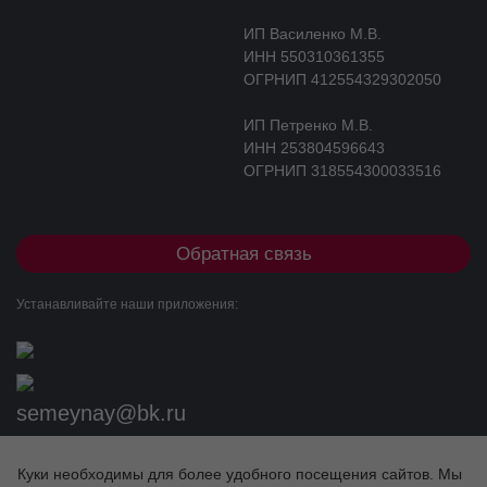
ИП Василенко М.В.
ИНН 550310361355
ОГРНИП 412554329302050
ИП Петренко М.В.
ИНН 253804596643
ОГРНИП 318554300033516
Обратная связь
Устанавливайте наши приложения:
semeynay@bk.ru
+7 (983) 563-52-25
Куки необходимы для более удобного посещения сайтов. Мы
Разработка сайта