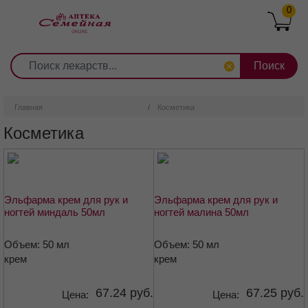
0
1
2
3
4
5
6
7
8
9
Перейти
0
10
к
основному
содержанию
Главная
Косметика
Косметика
Эльфарма крем для рук и
Эльфарма крем для рук и
ногтей миндаль 50мл
ногтей малина 50мл
Объем: 50 мл
Объем: 50 мл
крем
крем
67.24 руб.
67.25 руб.
Цена:
Цена: