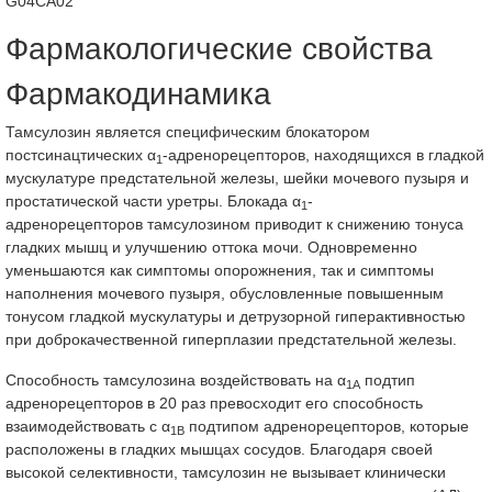
G04CA02
Фармакологические свойства
Фармакодинамика
Тамсулозин является специфическим блокатором
постсинацтических α
-адренорецепторов, находящихся в гладкой
1
мускулатуре предстательной железы, шейки мочевого пузыря и
простатической части уретры. Блокада α
-
1
адренорецепторов тамсулозином приводит к снижению тонуса
гладких мышц и улучшению оттока мочи. Одновременно
уменьшаются как симптомы опорожнения, так и симптомы
наполнения мочевого пузыря, обусловленные повышенным
тонусом гладкой мускулатуры и детрузорной гиперактивностью
при доброкачественной гиперплазии предстательной железы.
Способность тамсулозина воздействовать на α
подтип
1A
адренорецепторов в 20 раз превосходит его способность
взаимодействовать с α
подтипом адренорецепторов, которые
1B
расположены в гладких мышцах сосудов. Благодаря своей
высокой селективности, тамсулозин не вызывает клинически