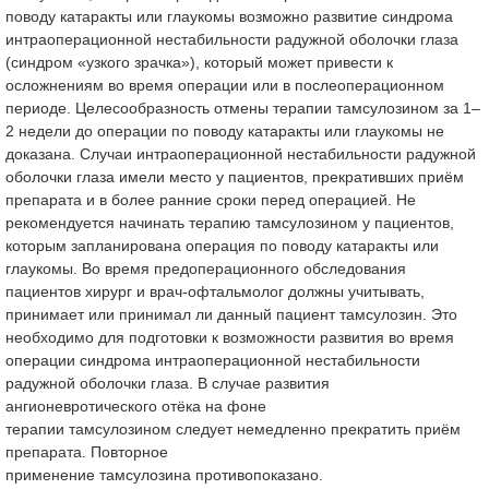
поводу катаракты или глаукомы возможно развитие синдрома
интраоперационной нестабильности радужной оболочки глаза
(синдром «узкого зрачка»), который может привести к
осложнениям во время операции или в послеоперационном
периоде. Целесообразность отмены терапии тамсулозином за 1–
2 недели до операции по поводу катаракты или глаукомы не
доказана. Случаи интраоперационной нестабильности радужной
оболочки глаза имели место у пациентов, прекративших приём
препарата и в более ранние сроки перед операцией. Не
рекомендуется начинать терапию тамсулозином у пациентов,
которым запланирована операция по поводу катаракты или
глаукомы. Во время предоперационного обследования
пациентов хирург и врач-офтальмолог должны учитывать,
принимает или принимал ли данный пациент тамсулозин. Это
необходимо для подготовки к возможности развития во время
операции синдрома интраоперационной нестабильности
радужной оболочки глаза. В случае развития
ангионевротического отёка на фоне
терапии тамсулозином следует немедленно прекратить приём
препарата. Повторное
применение тамсулозина противопоказано.