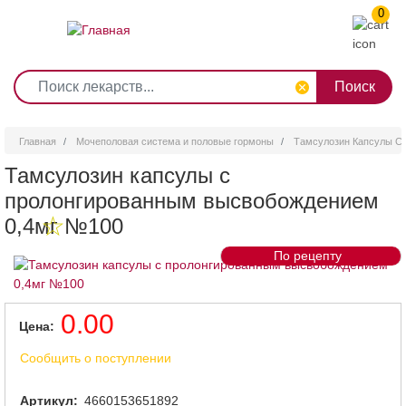
0
1
2
3
4
5
6
7
8
9
Перейти
0
10
к
основному
содержанию
Главная
Мочеполовая система и половые гормоны
Тамсулозин Капсулы С
Тамсулозин капсулы с
пролонгированным высвобождением
0,4мг №100
По рецепту
0.00
Цена
Сообщить о поступлении
Артикул
4660153651892