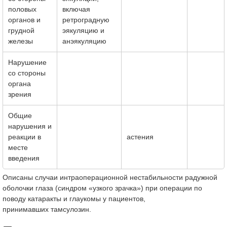
половых
включая
органов и
ретроградную
грудной
эякуляцию и
железы
анэякуляцию
Нарушение
со стороны
органа
зрения
Общие
нарушения и
реакции в
астения
месте
введения
Описаны случаи интраоперационной нестабильности радужной
оболочки глаза (синдром «узкого зрачка») при операции по
поводу катаракты и глаукомы у пациентов,
принимавших тамсулозин.