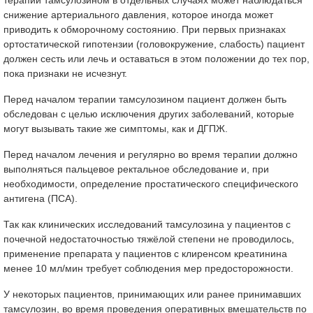
терапии тамсулозином в отдельных случаях может наблюдаться
снижение артериального давления, которое иногда может
приводить к обморочному состоянию. При первых признаках
ортостатической гипотензии (головокружение, слабость) пациент
должен сесть или лечь и оставаться в этом положении до тех пор,
пока признаки не исчезнут.
Перед началом терапии тамсулозином пациент должен быть
обследован с целью исключения других заболеваний, которые
могут вызывать такие же симптомы, как и ДГПЖ.
Перед началом лечения и регулярно во время терапии должно
выполняться пальцевое ректальное обследование и, при
необходимости, определение простатического специфического
антигена (ПСА).
Так как клинических исследований тамсулозина у пациентов с
почечной недостаточностью тяжёлой степени не проводилось,
применение препарата у пациентов с клиренсом креатинина
менее 10 мл/мин требует соблюдения мер предосторожности.
У некоторых пациентов, принимающих или ранее принимавших
тамсулозин, во время проведения оперативных вмешательств по