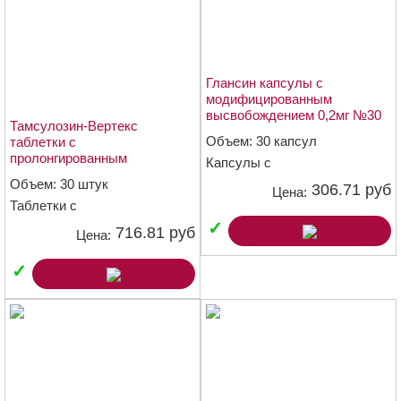
Глансин капсулы с
модифицированным
высвобождением 0,2мг №30
Тамсулозин-Вертекс
Объем: 30 капсул
таблетки с
пролонгированным
Капсулы с
высвобождением покрытые
модифицированным
Объем: 30 штук
306.71 руб
плёночной оболочкой 0,4мг
Цена:
высвобождением 0,2 мг
Таблетки с
№30
пролонгированным
✓
716.81 руб
Цена:
высвобождением, покрытые
плёночной оболочкой 0,4 мг
✓