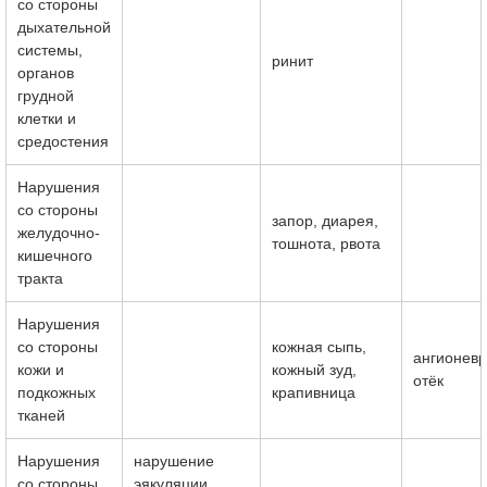
со стороны
дыхательной
системы,
ринит
органов
грудной
клетки и
средостения
Нарушения
со стороны
запор, диарея,
желудочно-
тошнота, рвота
кишечного
тракта
Нарушения
со стороны
кожная сыпь,
ангионевр
кожи и
кожный зуд,
отёк
подкожных
крапивница
тканей
Нарушения
нарушение
со стороны
эякуляции,