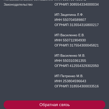
Законодательство
ОГРНИП 308554334000034
ИП Зацепина Л.Ф.
ИНН 550704589807
ОГРНИП 313554316800217
ИП Василенко Е.В.
ИНН 550711904930
ОГРНИП 317554300045821
ИП Василенко М.В.
ИНН 550310361355
ОГРНИП 412554329302050
ИП Петренко М.В.
ИНН 253804596643
ОГРНИП 318554300033516
Обратная связь