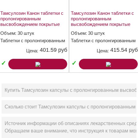
Тамсулозин Канон таблетки с
Тамсулозин Канон таблетки с
пролонгированным
пролонгированным
высвобождением покрытые
высвобождением покрытые
пленочной оболочкой 0.4мг
пленочной оболочкой 0.4мг
Объем: 30 штук
Объем: 30 штук
№30
№30
Таблетки с пролонгированным
Таблетки с пролонгированным
высвобождением, покрытые
высвобождением, покрытые
401.59 руб
415.54 руб
Цена:
Цена:
пленочной оболочкой 0,4 мг
пленочной оболочкой 0,4 мг
✓
✓
Купить Тамсулозин капсулы с пролонгированным высвоб
Сколько стоит Тамсулозин капсулы с пролонгированным 
Источник информации об описаниях лекарственных сред
Обращаем ваше внимание, что инструкция к товарам мож