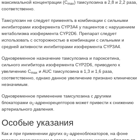
максимальной концентрации (C
) тамсулозина в 2,8 и 2,2 раза,
max
соответственно.
Тамсулозин не следует применять в комбинации с сильными
ингибиторами изофермента CYP3A4 у пациентов с нарушением
метаболизма изофермента CYP2D6. Препарат следует
использовать с осторожностью в комбинации с сильными и
средней активности ингибиторами изофермента CYP3A4.
Одновременное назначение тамсулозина и пароксетина,
сильного ингибитора изофермента CYP2D6, приводило к
увеличению C
и AUC тамсулозина в 1,3 и 1,6 раза,
max
соответственно, однако данное увеличение признано клинически
незначимым.
Одновременное применение тамсулозина с другими
блокаторами α
-адренорецепторов может привести к снижению
1
артериального давления.
Особые указания
Как и при применении других α
-адреноблокаторов, на фоне
1