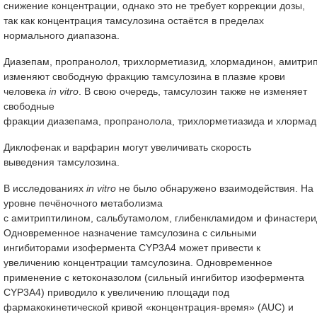
снижение концентрации, однако это не требует коррекции дозы,
так как концентрация тамсулозина остаётся в пределах
нормального диапазона.
Диазепам, пропранолол, трихлорметиазид, хлормадинон, амитрип
изменяют свободную фракцию тамсулозина в плазме крови
человека
in vitro
. В свою очередь, тамсулозин также не изменяет
свободные
фракции диазепама, пропранолола, трихлорметиазида и хлормад
Диклофенак и варфарин могут увеличивать скорость
выведения тамсулозина.
В исследованиях
in vitro
не было обнаружено взаимодействия. На
уровне печёночного метаболизма
с амитриптилином, сальбутамолом, глибенкламидом и финастери
Одновременное назначение тамсулозина с сильными
ингибиторами изофермента CYP3A4 может привести к
увеличению концентрации тамсулозина. Одновременное
применение с кетоконазолом (сильный ингибитор изофермента
CYP3A4) приводило к увеличению площади под
фармакокинетической кривой «концентрация-время» (AUC) и