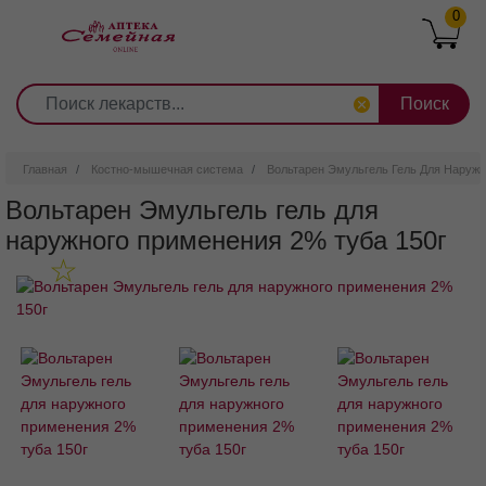
0
1
2
3
4
5
6
7
8
9
Перейти
0
10
к
основному
содержанию
Главная
Костно-мышечная система
Вольтарен Эмульгель Гель Для Наружн
Вольтарен Эмульгель гель для
наружного применения 2% туба 150г
Внешний вид товара может отличаться от изображенного на
фотографии.