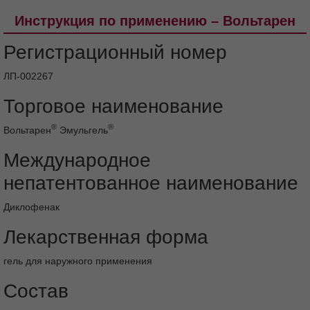
Взаимодействие с другими
тканей, лучезапястный синдром).
лекарственными средствами
Особые указания
Инструкция по применению – Вольтарен
Влияние на способность управлять
транспортными средствами, механизмами
Регистрационный номер
Форма выпуска
Хранение
Срок годности
ЛП-002267
Условия отпуска из аптек
Торговое наименование
®
®
Вольтарен
Эмульгель
Международное
непатентованное наименование
Диклофенак
Лекарственная форма
гель для наружного применения