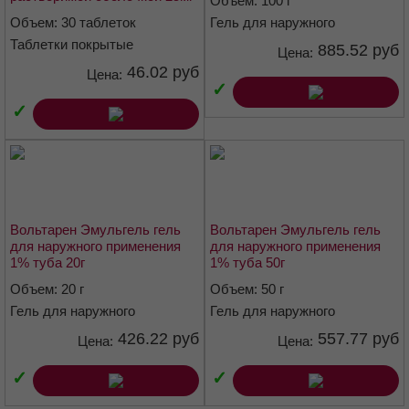
1% туба 100г
покрытые кишечно
Фармакотерапевтическая группа
растворимой оболочкой 25мг
Объем: 100 г
№30
Объем: 30 таблеток
Гель для наружного
Нестероидный противовоспалительный препарат (НПВП)
применения 1 %
Таблетки покрытые
885.52 руб
Цена:
кишечнорастворимой
Код АТХ
46.02 руб
Цена:
оболочкой 25 мг
✓
S01BC03, M01AB05
✓
Фармакологические свойства
Фармакодинамика
Активный компонент диклофенак — нестероидный
Вольтарен Эмульгель гель
Вольтарен Эмульгель гель
противовоспалительный препарат, обладающий выраженными
для наружного применения
для наружного применения
анальгезирующими, противовоспалительными и
1% туба 20г
1% туба 50г
жаропонижающими свойствами. Неизбирательно угнетая
Объем: 20 г
Объем: 50 г
циклооксигеназу 1 и 2 типов, нарушает метаболизм
арахидоновой кислоты.
Гель для наружного
Гель для наружного
применения 1 %
применения 1 %
426.22 руб
557.77 руб
®
®
Цена:
Цена:
Вольтарен
Эмульгель
используется для устранения болевого
синдрома и воспаления в суставах, мышцах и связках
✓
✓