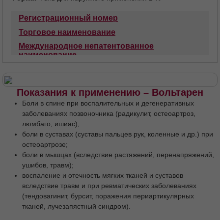
Объем
150 г крышка с откидывающимся верхом
Форма
Гель для наружного применения 2 %
Регистрационный номер
Торговое наименование
Международное непатентованное
наименование
Лекарственная форма
Состав
Описание
Фармакотерапевтическая группа
Код АТХ
Показания к применению – Вольтарен
Фармакологические свойства
Боли в спине при воспалительных и дегенеративных
Фармакодинамика
Фармакокинетика
заболеваниях позвоночника (радикулит, остеоартроз,
люмбаго, ишиас);
Показания
Противопоказания
боли в суставах (суставы пальцев рук, коленные и др.) при
С осторожностью
остеоартрозе;
Применение при беременности и в период
боли в мышцах (вследствие растяжений, перенапряжений,
грудного вскармливания
ушибов, травм);
воспаление и отечность мягких тканей и суставов
Способ применения и дозы
вследствие травм и при ревматических заболеваниях
Побочное действие
Передозировка
(тендовагинит, бурсит, поражения периартикулярных