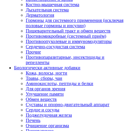
Костно-мышечная система
Дыхательная система
Дерматология
Гормоны для системного применения (исключая
половые гормоны и инсулин)
Пищеварительный тракт и обмен веществ
Противомикробные (системный приём)
Противоопухолевые и иммуномодуляторы
Сердечно-сосудистая система
Прочие
Противопаразитарные, инсектициды и
репелленты
Биологически активные добавки
Кожа, волосы, ногти
Травы, сборы, чаи
Аминокислоты, пептиды и белки
Для органов зрения
Улучшение памяти
Обмен веществ
Суставы и опорно-двигательный аппарат
Сердце и сосуды
Поджелудочная железа
Печень
Очищение организма
Пищеварение