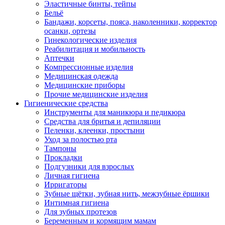
Эластичные бинты, тейпы
Бельё
Бандажи, корсеты, пояса, наколенники, корректор
осанки, ортезы
Гинекологические изделия
Реабилитация и мобильность
Аптечки
Компрессионные изделия
Медицинская одежда
Медицинские приборы
Прочие медицинские изделия
Гигиенические средства
Инструменты для маникюра и педикюра
Средства для бритья и депиляции
Пеленки, клеенки, простыни
Уход за полостью рта
Тампоны
Прокладки
Подгузники для взрослых
Личная гигиена
Ирригаторы
Зубные щётки, зубная нить, межзубные ёршики
Интимная гигиена
Для зубных протезов
Беременным и кормящим мамам