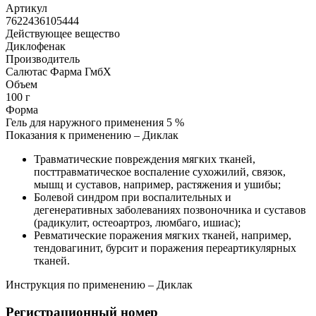
Артикул
7622436105444
Действующее вещество
Диклофенак
Производитель
Салютас Фарма ГмбХ
Объем
100 г
Форма
Гель для наружного применения 5 %
Показания к применению – Диклак
Травматические повреждения мягких тканей,
посттравматическое воспаление сухожилий, связок,
мышц и суставов, например, растяжения и ушибы;
Болевой синдром при воспалительных и
дегенеративных заболеваниях позвоночника и суставов
(радикулит, остеоартроз, люмбаго, ишиас);
Ревматические поражения мягких тканей, например,
тендовагинит, бурсит и поражения переартикулярных
тканей.
Инструкция по применению – Диклак
Регистрационный номер