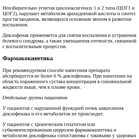
Неизбирательно угнетая циклооксигеназу 1 и 2 типа (ЦОГ1 и
ЦОГ2), нарушает метаболизм арахидоновой кислоты и синтез
простагландинов, являющихся основным звеном в развитии
воспаления.
Диклофенак применяется для снятия воспаления и устранения
болевого синдрома, а также уменьшения отечности, связанной
с воспалительным процессом.
Фармакокинетика
При рекомендуемом способе нанесения препарата
абсорбируется не более 6 % диклофенака. При нанесении на
область пораженного сустава концентрация в синовиальной
жидкости выше, чем в плазме крови.
Отдельные группы пациентов
У пациентов с нарушенной функцией почек накопления
диклофенака и его метаболитов не происходит.
У пациентов с хроническим гепатитом или
субкомпенсированным циррозом фармакокинетика и
метаболизм диклофенака сопоставимы с таковыми у здоровых