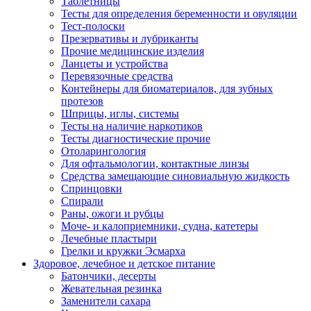
Таблетницы
Тесты для определения беременности и овуляции
Тест-полоски
Презервативы и лубриканты
Прочие медицинские изделия
Ланцеты и устройства
Перевязочные средства
Контейнеры для биоматериалов, для зубных
протезов
Шприцы, иглы, системы
Тесты на наличие наркотиков
Тесты диагностические прочие
Отоларингология
Для офтальмологии, контактные линзы
Средства замещающие синовиальную жидкость
Спринцовки
Спирали
Раны, ожоги и рубцы
Моче- и калоприемники, судна, катетеры
Лечебные пластыри
Грелки и кружки Эсмарха
Здоровое, лечебное и детское питание
Батончики, десерты
Жевательная резинка
Заменители сахара