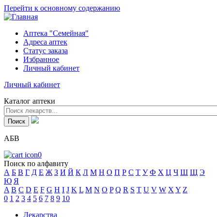
Перейти к основному содержанию
Аптека "Семейная"
Адреса аптек
Статус заказа
Избранное
Личный кабинет
Личный кабинет
Каталог аптеки
АБВ
0
Поиск по алфавиту
А
Б
В
Г
Д
Е
Ж
З
И
Й
К
Л
М
Н
О
П
Р
С
Т
У
Ф
Х
Ц
Ч
Ш
Щ
Э
Ю
Я
A
B
C
D
E
F
G
H
I
J
K
L
M
N
O
P
Q
R
S
T
U
V
W
X
Y
Z
0
1
2
3
4
5
6
7
8
9
10
Лекарства