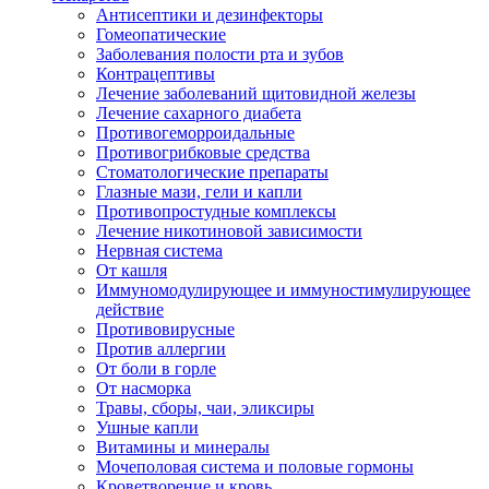
Антисептики и дезинфекторы
Гомеопатические
Заболевания полости рта и зубов
Контрацептивы
Лечение заболеваний щитовидной железы
Лечение сахарного диабета
Противогеморроидальные
Противогрибковые средства
Стоматологические препараты
Глазные мази, гели и капли
Противопростудные комплексы
Лечение никотиновой зависимости
Нервная система
От кашля
Иммуномодулирующее и иммуностимулирующее
действие
Противовирусные
Против аллергии
От боли в горле
От насморка
Травы, сборы, чаи, эликсиры
Ушные капли
Витамины и минералы
Мочеполовая система и половые гормоны
Кроветворение и кровь