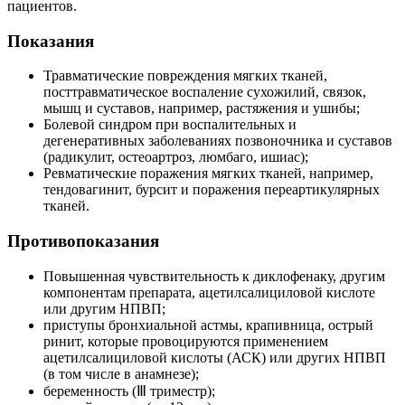
пациентов.
Показания
Травматические повреждения мягких тканей,
посттравматическое воспаление сухожилий, связок,
мышц и суставов, например, растяжения и ушибы;
Болевой синдром при воспалительных и
дегенеративных заболеваниях позвоночника и суставов
(радикулит, остеоартроз, люмбаго, ишиас);
Ревматические поражения мягких тканей, например,
тендовагинит, бурсит и поражения переартикулярных
тканей.
Противопоказания
Повышенная чувствительность к диклофенаку, другим
компонентам препарата, ацетилсалициловой кислоте
или другим НПВП;
приступы бронхиальной астмы, крапивница, острый
ринит, которые провоцируются применением
ацетилсалициловой кислоты (АСК) или других НПВП
(в том числе в анамнезе);
беременность (Ⅲ триместр);