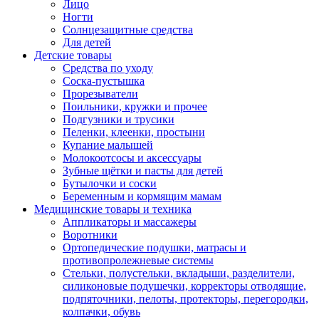
Лицо
Ногти
Солнцезащитные средства
Для детей
Детские товары
Средства по уходу
Соска-пустышка
Прорезыватели
Поильники, кружки и прочее
Подгузники и трусики
Пеленки, клеенки, простыни
Купание малышей
Молокоотсосы и аксессуары
Зубные щётки и пасты для детей
Бутылочки и соски
Беременным и кормящим мамам
Медицинские товары и техника
Аппликаторы и массажеры
Воротники
Ортопедические подушки, матрасы и
противопролежневые системы
Стельки, полустельки, вкладыши, разделители,
силиконовые подушечки, корректоры отводящие,
подпяточники, пелоты, протекторы, перегородки,
колпачки, обувь