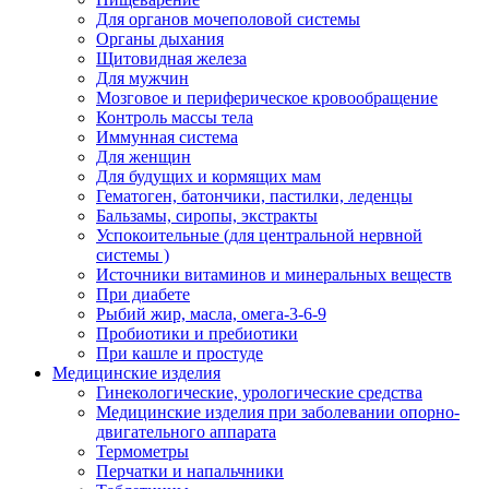
Для органов мочеполовой системы
Органы дыхания
Щитовидная железа
Для мужчин
Мозговое и периферическое кровообращение
Контроль массы тела
Иммунная система
Для женщин
Для будущих и кормящих мам
Гематоген, батончики, пастилки, леденцы
Бальзамы, сиропы, экстракты
Успокоительные (для центральной нервной
системы )
Источники витаминов и минеральных веществ
При диабете
Рыбий жир, масла, омега-3-6-9
Пробиотики и пребиотики
При кашле и простуде
Медицинские изделия
Гинекологические, урологические средства
Медицинские изделия при заболевании опорно-
двигательного аппарата
Термометры
Перчатки и напальчники