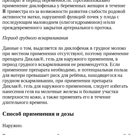
препарат в период беременности. Противопоказано
применение диклофенака у беременных женщин в течение
Ⅲ триместра из-за возможности развития слабости родовой
активности матки, нарушений функций почек у плода с
последующим маловодием (олигогидроамнион) и/или
преждевременного закрытия артериального протока.
Период грудного вскармливания
Данные о том, выделяется ли диклофенак в грудное молоко
при местном применении отсутствуют, поэтому применение
препарата Диклак®, гель для наружного применения, в
период грудного вскармливания не рекомендуется. Если
применение препарата необходимо, и потенциальная польза
для матери превышает риск для ребёнка, находящегося на
грудном вскармливании, при применении препарата
Диклак®, гель для наружного применения, следует избегать
нанесения геля на молочные железы и большие участки
поверхности кожи, а также применять его в течение
длительного времени.
Способ применения и дозы
Наружно.