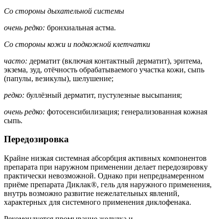
Со стороны дыхательной системы
очень редко:
бронхиальная астма.
Со стороны кожи и подкожной клетчатки
часто:
дерматит (включая контактный дерматит), эритема,
экзема, зуд, отёчность обрабатываемого участка кожи, сыпь
(папулы, везикулы), шелушение;
редко:
буллёзный дерматит, пустулезные высыпания;
очень редко:
фотосенсибилизация; генерализованная кожная
сыпь.
Передозировка
Крайне низкая системная абсорбция активных компонентов
препарата при наружном применении делает передозировку
практически невозможной. Однако при непреднамеренном
приёме препарата Диклак®, гель для наружного применения,
внутрь возможно развитие нежелательных явлений,
характерных для системного применения диклофенака.
Рекомендуется промывание желудка и