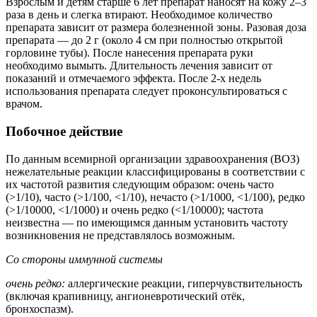
Взрослым и детям старше 6 лет препарат наносят на кожу 2–3
раза в день и слегка втирают. Необходимое количество
препарата зависит от размера болезненной зоны. Разовая доза
препарата — до 2 г (около 4 см при полностью открытой
горловине тубы). После нанесения препарата руки
необходимо вымыть. Длительность лечения зависит от
показаний и отмечаемого эффекта. После 2-х недель
использования препарата следует проконсультироваться с
врачом.
Побочное действие
По данным всемирной организации здравоохранения (ВОЗ)
нежелательные реакции классифицированы в соответствии с
их частотой развития следующим образом: очень часто
(>1/10), часто (>1/100, <1/10), нечасто (>1/1000, <1/100), редко
(>1/10000, <1/1000) и очень редко (<1/10000); частота
неизвестна — по имеющимся данным установить частоту
возникновения не представлялось возможным.
Со стороны иммунной системы
очень редко:
аллергические реакции, гиперчувствительность
(включая крапивницу, ангионевротический отёк,
бронхоспазм).