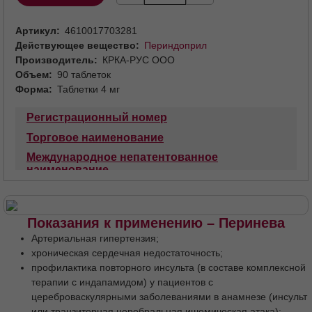
Артикул
4610017703281
Действующее вещество
Периндоприл
Производитель
КРКА-РУС ООО
Объем
90 таблеток
Форма
Таблетки 4 мг
Регистрационный номер
Торговое наименование
Международное непатентованное
наименование
Лекарственная форма
Состав
Описание
Фармакотерапевтическая группа
Код АТХ
Показания к применению – Перинева
Фармакологические свойства
Артериальная гипертензия;
Фармакодинамика
Фармакокинетика
хроническая сердечная недостаточность;
профилактика повторного инсульта (в составе комплексной
Показания
Противопоказания
терапии с индапамидом) у пациентов с
С осторожностью
цереброваскулярными заболеваниями в анамнезе (инсульт
Применение при беременности и в период
или транзиторная церебральная ишемическая атака);