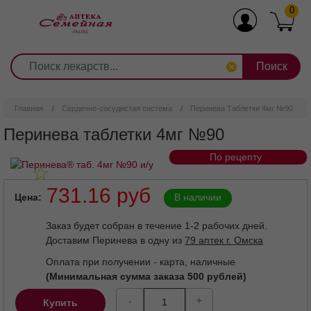
0
1
2
3
4
5
6
7
8
9
Перейти
0
10
к
основному
содержанию
Главная
Сердечно-сосудистая система
Перинева Таблетки 4мг №90
Перинева таблетки 4мг №90
По рецепту
731.16 руб
Цена
В наличии
Заказ будет собран в течение 1-2 рабочих дней.
Доставим Перинева в одну из
79 аптек г. Омска
Оплата при получении - карта, наличные
(Минимальная сумма заказа 500 рублей)
-
+
Купить