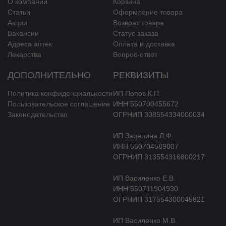
выраженность интерстициального фиброза, нормализует
О компании
Корзина
изоферментный профиль миозина. Увеличивает концентрацию
Статьи
Оформление товара
липопротеидов высокой плотности (ЛПВП), у больных с
Акции
Возврат товара
гиперурикемией снижает концентрацию мочевой кислоты.
Вакансии
Статус заказа
Адреса аптек
Оплата и доставка
Периндоприл улучшает эластичность крупных артерий, устраняет
Лекарства
Вопрос-ответ
структурные изменения в мелких артериях.
ДОПОЛНИТЕЛЬНО
РЕКВИЗИТЫ
Периндоприл нормализует работу сердца, снижая пред- и пост-
нагрузку.
Политика конфиденциальности
ИП Попов К.П.
Пользовательское соглашение
ИНН 550700455672
У пациентов с хронической сердечной недостаточностью (ХСН)
Законодательство
ОГРНИП 308554334000034
на фоне терапии периндоприлом отмечено:
ИП Зацепина Л.Ф.
уменьшение давления наполнения в левом и правом
ИНН 550704589807
желудочках,
ОГРНИП 313554316800217
уменьшение ОПСС,
увеличение сердечного выброса и сердечного индекса.
ИП Василенко Е.В.
ИНН 550711904930
Приём начальной дозы периндоприла 2 мг у пациентов с ХСН Ⅰ–Ⅱ
ОГРНИП 317554300045821
функ’ционального класса по классификации NYHA не
сопровождался статистически значимым снижением АД по
ИП Василенко М.В.
сравнению с плацебо.