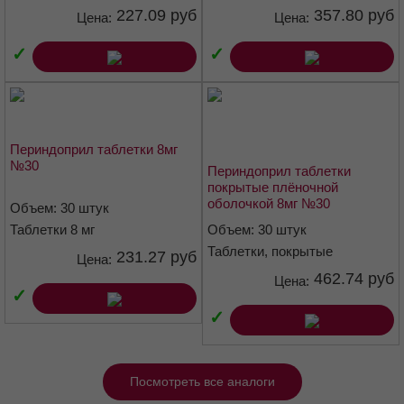
227.09 руб
357.80 руб
АПФ ингибитор
Цена:
Цена:
Код АТХ
✓
✓
C09AA04
Фармакологические свойства
Периндоприл таблетки 8мг
Фармакодинамика
№30
Периндоприл таблетки
покрытые плёночной
Периндоприл — ингибитор АПФ, или кининаза II, относится к
оболочкой 8мг №30
Объем: 30 штук
оксопептидазам. Превращает ангиотензин I в вазоконстриктор
Таблетки 8 мг
Объем: 30 штук
ангиотензин II и разрушает вазодилататор брадикинин до
неактивного гектапептида. Подавление активности АПФ приводит
Таблетки, покрытые
231.27 руб
Цена:
плёночной оболочкой 8 мг
к снижению уровня ангиотензина II и повышению активности
462.74 руб
Цена:
ренина в плазме (подавляя отрицательную обратную связь
✓
высвобождения ренина) и снижению секреции альдостерона.
✓
Поскольку АПФ также разрушает брадикинин, подавление АПФ
приводит и к повышению активности циркулирующей и тканевой
калликреин-кининовой системы, при этом активируется система
Посмотреть все аналоги
простагландинов.