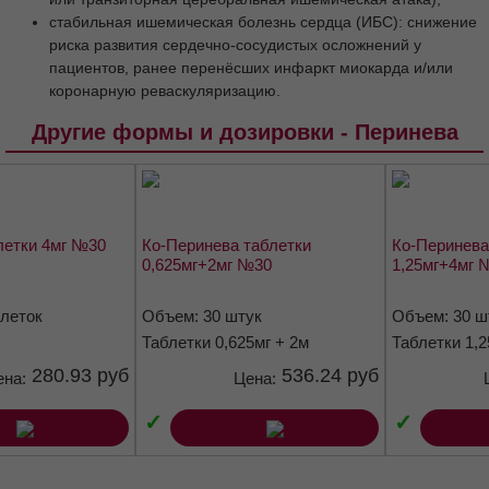
грудного вскармливания
стабильная ишемическая болезнь сердца (ИБС): снижение
риска развития сердечно-сосудистых осложнений у
Способ применения и дозы
пациентов, ранее перенёсших инфаркт миокарда и/или
Артериальная гипертензия
коронарную реваскуляризацию.
Хроническая сердечная недостаточность
Другие формы и дозировки - Перинева
Профилактика повторного инсульта у
пациентов с цереброваскулярными
заболеваниями в анамнезе
Стабильная ишемическая болезнь сердца
(ИБС)
летки 4мг №30
Ко-Перинева таблетки
Ко-Перинева
Побочное действие
Передозировка
0,625мг+2мг №30
1,25мг+4мг 
Взаимодействие с другими
лекарственными средствами
блеток
Объем: 30 штук
Объем: 30 ш
Таблетки 0,625мг + 2м
Таблетки 1,2
Диуретические средства
280.93 руб
536.24 руб
Калийсберегающие диуретики,
ена:
Цена:
препараты калия, калийсодержащие
продукты и пищевые добавки
✓
✓
Литий
Нестероидные противовоспалительные