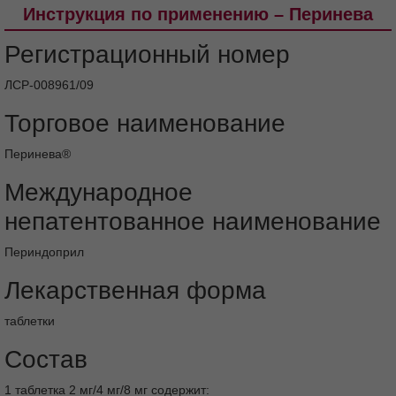
препараты (НПВП), в том
Инструкция по применению – Перинева
числе ацетилсалициловая кислота в дозах
от 3 г/сутки и выше
Регистрационный номер
Другие антигипертензивные средства и
вазодилататоры
ЛСР-008961/09
Гипогликемические средства
Торговое наименование
Трициклические антидепрессанты/
антипсихотические средства
Перинева®
(нейролептики)/средства для общей
анестезии (общие анестетики)
Международное
Симпатомиметики
Особые указания
непатентованное наименование
Стабильная ишемическая болезнь сердца
(ИБС)
Периндоприл
Артериальная гипотензия
Лекарственная форма
Нарушение функции почек
Пациенты на гемодиализе
таблетки
Трансплантация почек
Состав
Повышенная чувствителъность/
ангионевротический отёк
1 таблетка 2 мг/4 мг/8 мг содержит: