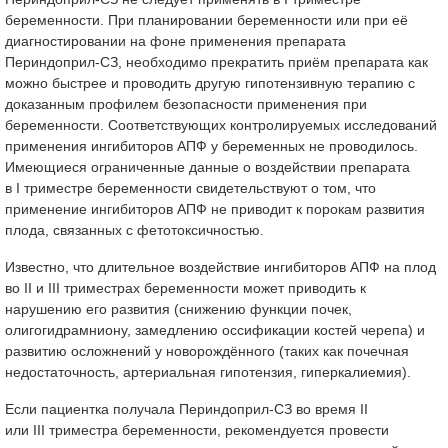
беременности. При планировании беременности или при её
диагностировании на фоне применения препарата
Периндоприл-СЗ, необходимо прекратить приём препарата как
можно быстрее и проводить другую гипотензивную терапию с
доказанным профилем безопасности применения при
беременности. Соответствующих контролируемых исследований
применения ингибиторов АПФ у беременных не проводилось.
Имеющиеся ограниченные данные о воздействии препарата
в I триместре беременности свидетельствуют о том, что
применение ингибиторов АПФ не приводит к порокам развития
плода, связанных с фетотоксичностью.
Известно, что длительное воздействие ингибиторов АПФ на плод
во II и III триместрах беременности может приводить к
нарушению его развития (снижению функции почек,
олигогидрамниону, замедлению оссификации костей черепа) и
развитию осложнений у новорождённого (таких как почечная
недостаточность, артериальная гипотензия, гиперкалиемия).
Если пациентка получала Периндоприл-СЗ во время II
или III триместра беременности, рекомендуется провести