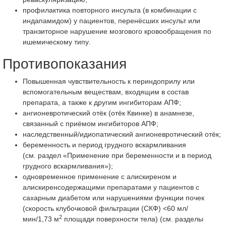
профилактика повторного инсульта (в комбинации с
индапамидом) у пациентов, перенёсших инсульт или
транзиторное нарушение мозгового кровообращения по
ишемическому типу.
Противопоказания
Повышенная чувствительность к периндоприлу или
вспомогательным веществам, входящим в состав
препарата, а также к другим ингибиторам АПФ;
ангионевротический отёк (отёк Квинке) в анамнезе,
связанный с приёмом ингибиторов АПФ;
наследственный/идиопатический ангионевротический отёк;
беременность и период грудного вскармливания
(см. раздел «Применение при беременности и в период
грудного вскармливания»);
одновременное применение с алискиреном и
алискиренсодержащими препаратами у пациентов с
сахарным диабетом или нарушениями функции почек
(скорость клубочковой фильтрации (СКФ) <60 мл/
2
мин/1,73 м
площади поверхности тела) (см. разделы