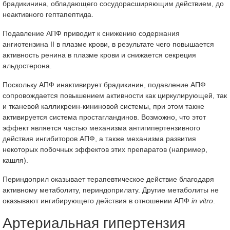
брадикинина, обладающего сосудорасширяющим действием, до
неактивного гептапептида.
Подавление АПФ приводит к снижению содержания
ангиотензина II в плазме крови, в результате чего повышается
активность ренина в плазме крови и снижается секреция
альдостерона.
Поскольку АПФ инактивирует брадикинин, подавление АПФ
сопровождается повышением активности как циркулирующей, так
и тканевой калликреин-кининовой системы, при этом также
активируется система простагландинов. Возможно, что этот
эффект является частью механизма антигипертензивного
действия ингибиторов АПФ, а также механизма развития
некоторых побочных эффектов этих препаратов (например,
кашля).
Периндоприл оказывает терапевтическое действие благодаря
активному метаболиту, периндоприлату. Другие метаболиты не
оказывают ингибирующего действия в отношении АПФ
in vitro
.
Артериальная гипертензия