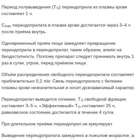
Период полувыведения (T
) периндоприла из плазмы крови
½
составляет 1 ч.
С
периндоприлата в плазме крови достигается через 3–4 ч
mах
после приёма внутрь.
Одновременный приём пищи замедляет превращение
периндоприла в периндоприлат, таким образом, влияя на
биодоступность. Поэтому препарат следует принимать внутрь 1
раз в сутки, утром, перед приёмом пищи.
Объём распределения свободного периндоприлата составляет
приблизительно 0,2 л/кг. Связь периндоприлата с белками
плазмы крови незначительная и носит дозозависимый характер.
Периндоприлат выводится почками, T
свободной фракции
½
составляет 3–5 ч. «Эффективный» T
составляет 25 ч,
½
равновесное состояние достигается в течение 4 суток.
При длительном приёме периндоприл не кумулирует.
Выведение периндоприлата замедлено
в пожилом возрасте
, а