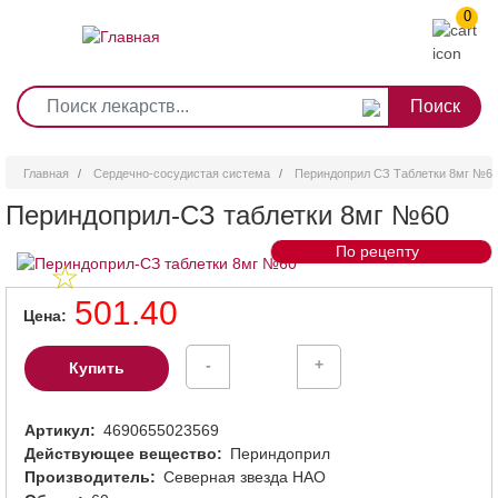
0
1
2
3
4
5
6
7
8
9
Перейти
0
10
к
основному
содержанию
Главная
Сердечно-сосудистая система
Периндоприл СЗ Таблетки 8мг №6
Периндоприл-СЗ таблетки 8мг №60
По рецепту
501.40
Цена
-
+
Купить
Артикул
4690655023569
Действующее вещество
Периндоприл
Производитель
Северная звезда НАО