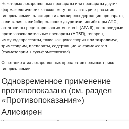
Некоторые лекарственные препараты или препараты других
фармакологических классов могут повышать риск развития
гиперкалиемии: алискирен и алискиренсодержащие препараты,
соли калия, калийсберегающие диуретики, ингибиторы АПФ,
антагонисты рецепторов ангиотензина II (АРА II), нестероидные
противовоспалительные препараты (НПВП), гепарин,
иммунодепрессанты, такие как циклоспорин или такролимус,
триметоприм, препараты, содержащие ко-тримаксозол
(триметоприм + сульфометоксазол).
Сочетание этих лекарственных препаратов повышает риск
гиперкалиемии.
Одновременное применение
противопоказано (см. раздел
«Противопоказания»)
Алискирен
У пациентов с сахарным диабетом или нарушениями функции
почек (СКФ менее 60 мл/мин) возрастает риск гиперкалиемии,