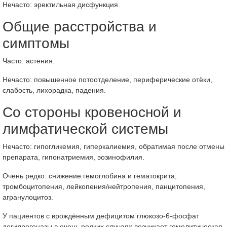
Нечасто: эректильная дисфункция.
Общие расстройства и
симптомы
Часто: астения.
Нечасто: повышенное потоотделение, периферические отёки,
слабость, лихорадка, падения.
Со стороны кровеносной и
лимфатической системы
Нечасто: гипогликемия, гиперкалиемия, обратимая после отмены
препарата, гипонатриемия, эозинофилия.
Очень редко: снижение гемоглобина и гематокрита,
тромбоцитопения, лейкопения/нейтропения, панцитопения,
агранулоцитоз.
У пациентов с врождённым дефицитом глюкозо-6-фосфат
дегидрогеназы в очень редких случаях возникает гемолитическая