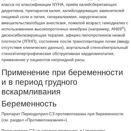
класса по классификации NYHA, приём калийсберегающих
диуретиков, препаратов калия, калийсодержащих заменителей
пищевой соли и лития, гиперкалиемия, хирургическое
вмешательство/общая анестезия, пожилой возраст, гемодиализ с
®
использованием высокопроточных мембран (например, AN69
),
десенсибилизирующая терапия, аферез липопротеинов низкой
плотности (ЛПНП), состояние после трансплантации почки (ввиду
отсутствия клинических данных), аортальный стеноз/митральный
стеноз/гипертрофическая обструктивная кардиомиопатия,
применение у пациентов негроидной расы.
Применение при беременности
и в период грудного
вскармливания
Беременность
Препарат Периндоприл-СЗ противопоказан при беременности
(см. раздел «Противопоказания»).
Периндоприл-СЗ не следует применять в I триместре