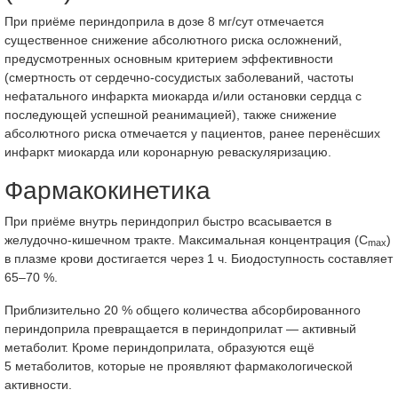
При приёме периндоприла в дозе 8 мг/сут отмечается
существенное снижение абсолютного риска осложнений,
предусмотренных основным критерием эффективности
(смертность от сердечно-сосудистых заболеваний, частоты
нефатального инфаркта миокарда и/или остановки сердца с
последующей успешной реанимацией), также снижение
абсолютного риска отмечается у пациентов, ранее перенёсших
инфаркт миокарда или коронарную реваскуляризацию.
Фармакокинетика
При приёме внутрь периндоприл быстро всасывается в
желудочно-кишечном тракте. Максимальная концентрация (С
)
mах
в плазме крови достигается через 1 ч. Биодоступность составляет
65–70 %.
Приблизительно 20 % общего количества абсорбированного
периндоприла превращается в периндоприлат — активный
метаболит. Кроме периндоприлата, образуются ещё
5 метаболитов, которые не проявляют фармакологической
активности.