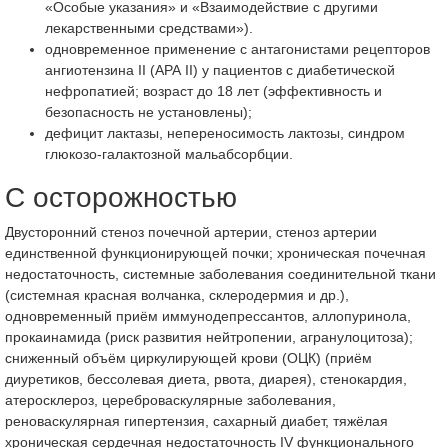
«Особые указания» и «Взаимодействие с другими
лекарственными средствами»).
одновременное применение с антагонистами рецепторов
ангиотензина II (АРА II) у пациентов с диабетической
нефропатией; возраст до 18 лет (эффективность и
безопасность не установлены);
дефицит лактазы, непереносимость лактозы, синдром
глюкозо-галактозной мальабсорбции.
С осторожностью
Двусторонний стеноз почечной артерии, стеноз артерии
единственной функционирующей почки; хроническая почечная
недостаточность, системные заболевания соединительной ткани
(системная красная волчанка, склеродермия и др.),
одновременный приём иммунодепрессантов, аллопуринола,
прокаинамида (риск развития нейтропении, агранулоцитоза);
сниженный объём циркулирующей крови (ОЦК) (приём
диуретиков, бессолевая диета, рвота, диарея), стенокардия,
атеросклероз, цереброваскулярные заболевания,
реноваскулярная гипертензия, сахарный диабет, тяжёлая
хроническая сердечная недостаточность IV функционального