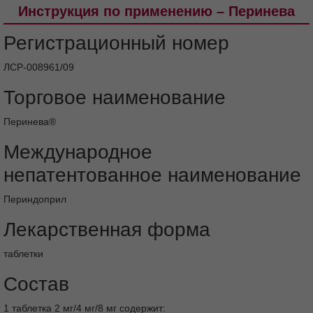
препараты (НПВП), в том
Инструкция по применению – Перинева
числе ацетилсалициловая кислота в дозах
от 3 г/сутки и выше
Регистрационный номер
Другие антигипертензивные средства и
вазодилататоры
ЛСР-008961/09
Гипогликемические средства
Торговое наименование
Трициклические антидепрессанты/
антипсихотические средства
Перинева®
(нейролептики)/средства для общей
анестезии (общие анестетики)
Международное
Симпатомиметики
Особые указания
непатентованное наименование
Стабильная ишемическая болезнь сердца
(ИБС)
Периндоприл
Артериальная гипотензия
Лекарственная форма
Нарушение функции почек
Пациенты на гемодиализе
таблетки
Трансплантация почек
Состав
Повышенная чувствителъность/
ангионевротический отёк
1 таблетка 2 мг/4 мг/8 мг содержит: