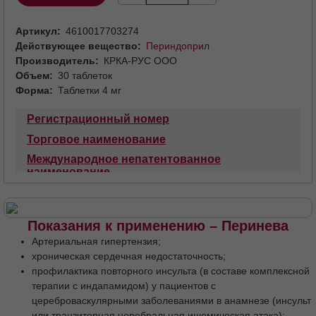
Артикул
4610017703274
Действующее вещество
Периндоприл
Производитель
КРКА-РУС ООО
Объем
30 таблеток
Форма
Таблетки 4 мг
Регистрационный номер
Торговое наименование
Международное непатентованное
наименование
Лекарственная форма
Состав
Описание
Фармакотерапевтическая группа
Код АТХ
Показания к применению – Перинева
Фармакологические свойства
Артериальная гипертензия;
Фармакодинамика
Фармакокинетика
хроническая сердечная недостаточность;
профилактика повторного инсульта (в составе комплексной
Показания
Противопоказания
терапии с индапамидом) у пациентов с
С осторожностью
цереброваскулярными заболеваниями в анамнезе (инсульт
Применение при беременности и в период
или транзиторная церебральная ишемическая атака);