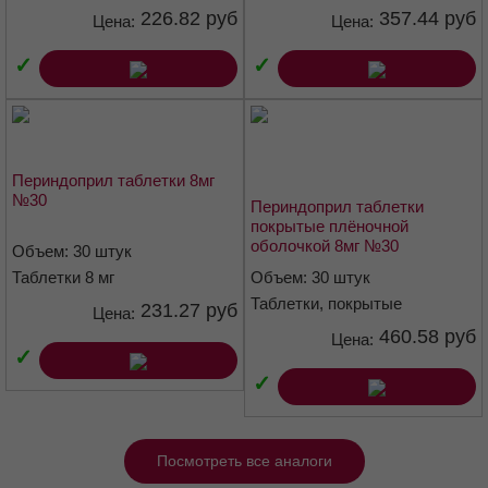
226.82 руб
357.44 руб
АПФ ингибитор
Цена:
Цена:
Код АТХ
✓
✓
C09AA04
Фармакологические свойства
Периндоприл таблетки 8мг
Фармакодинамика
№30
Периндоприл таблетки
покрытые плёночной
Периндоприл — ингибитор АПФ, или кининаза II, относится к
оболочкой 8мг №30
Объем: 30 штук
оксопептидазам. Превращает ангиотензин I в вазоконстриктор
Таблетки 8 мг
Объем: 30 штук
ангиотензин II и разрушает вазодилататор брадикинин до
неактивного гектапептида. Подавление активности АПФ приводит
Таблетки, покрытые
231.27 руб
Цена:
плёночной оболочкой 8 мг
к снижению уровня ангиотензина II и повышению активности
460.58 руб
Цена:
ренина в плазме (подавляя отрицательную обратную связь
✓
высвобождения ренина) и снижению секреции альдостерона.
✓
Поскольку АПФ также разрушает брадикинин, подавление АПФ
приводит и к повышению активности циркулирующей и тканевой
калликреин-кининовой системы, при этом активируется система
Посмотреть все аналоги
простагландинов.