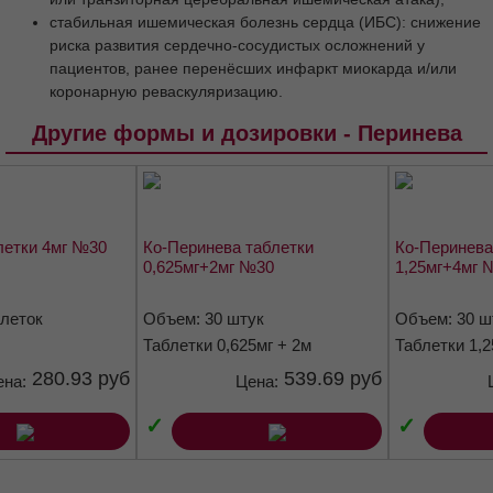
грудного вскармливания
стабильная ишемическая болезнь сердца (ИБС): снижение
риска развития сердечно-сосудистых осложнений у
Способ применения и дозы
пациентов, ранее перенёсших инфаркт миокарда и/или
Артериальная гипертензия
коронарную реваскуляризацию.
Хроническая сердечная недостаточность
Другие формы и дозировки - Перинева
Профилактика повторного инсульта у
пациентов с цереброваскулярными
заболеваниями в анамнезе
Стабильная ишемическая болезнь сердца
(ИБС)
летки 4мг №30
Ко-Перинева таблетки
Ко-Перинева
Побочное действие
Передозировка
0,625мг+2мг №30
1,25мг+4мг 
Взаимодействие с другими
лекарственными средствами
блеток
Объем: 30 штук
Объем: 30 ш
Таблетки 0,625мг + 2м
Таблетки 1,2
Диуретические средства
280.93 руб
539.69 руб
Калийсберегающие диуретики,
ена:
Цена:
препараты калия, калийсодержащие
продукты и пищевые добавки
✓
✓
Литий
Нестероидные противовоспалительные