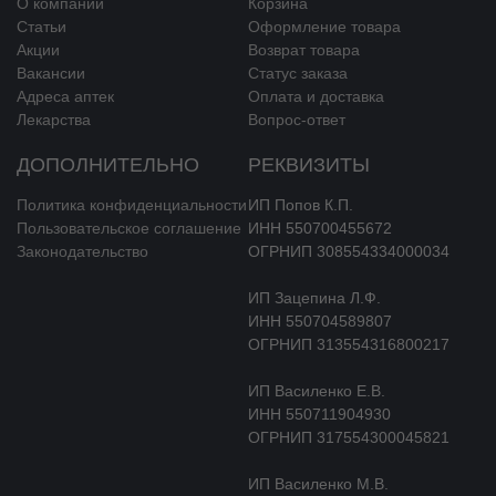
выраженность интерстициального фиброза, нормализует
О компании
Корзина
изоферментный профиль миозина. Увеличивает концентрацию
Статьи
Оформление товара
липопротеидов высокой плотности (ЛПВП), у больных с
Акции
Возврат товара
гиперурикемией снижает концентрацию мочевой кислоты.
Вакансии
Статус заказа
Адреса аптек
Оплата и доставка
Периндоприл улучшает эластичность крупных артерий, устраняет
Лекарства
Вопрос-ответ
структурные изменения в мелких артериях.
ДОПОЛНИТЕЛЬНО
РЕКВИЗИТЫ
Периндоприл нормализует работу сердца, снижая пред- и пост-
нагрузку.
Политика конфиденциальности
ИП Попов К.П.
Пользовательское соглашение
ИНН 550700455672
У пациентов с хронической сердечной недостаточностью (ХСН)
Законодательство
ОГРНИП 308554334000034
на фоне терапии периндоприлом отмечено:
ИП Зацепина Л.Ф.
уменьшение давления наполнения в левом и правом
ИНН 550704589807
желудочках,
ОГРНИП 313554316800217
уменьшение ОПСС,
увеличение сердечного выброса и сердечного индекса.
ИП Василенко Е.В.
ИНН 550711904930
Приём начальной дозы периндоприла 2 мг у пациентов с ХСН Ⅰ–Ⅱ
ОГРНИП 317554300045821
функ’ционального класса по классификации NYHA не
сопровождался статистически значимым снижением АД по
ИП Василенко М.В.
сравнению с плацебо.