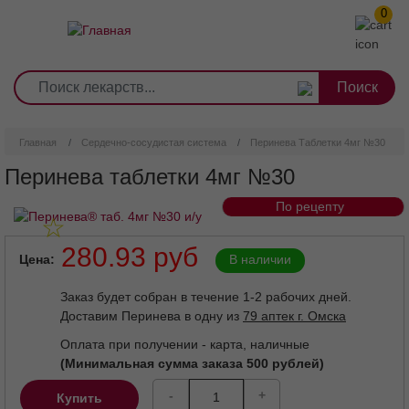
0
1
2
3
4
5
6
7
8
9
Перейти
0
10
к
основному
содержанию
Главная
Сердечно-сосудистая система
Перинева Таблетки 4мг №30
Перинева таблетки 4мг №30
По рецепту
280.93 руб
Цена
В наличии
Заказ будет собран в течение 1-2 рабочих дней.
Доставим Перинева в одну из
79 аптек г. Омска
Оплата при получении - карта, наличные
(Минимальная сумма заказа 500 рублей)
-
+
Купить