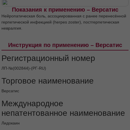
Фармакотерапевтическая группа
Код АТХ
Показания к применению – Версатис
Фармакологические свойства
Нейропатическая боль, ассоциированная с ранее перенесённой
Фармакодинамика
Фармакокинетика
герпетической инфекцией (herpes zoster), постгерпетическая
невралгия.
Показания
Противопоказания
С осторожностью
Инструкция по применению – Версатис
Применение при беременности и в период
грудного вскармливания
Регистрационный номер
Способ применения и дозы
Побочное действие
Передозировка
ЛП-№(002844)-(РГ-RU)
Взаимодействие с другими
Торговое наименование
лекарственными средствами
Особые указания
Версатис
Влияние на способность управлять
Международное
транспортными средствами, механизмами
непатентованное наименование
Форма выпуска
Хранение
Срок годности
Условия отпуска из аптек
Лидокаин