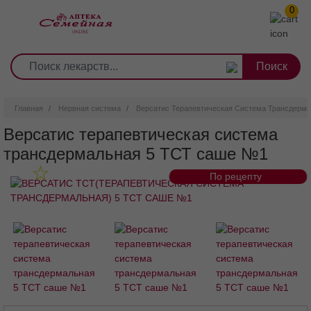
0
1
2
3
4
5
6
7
8
9
Перейти
0
10
к
основному
содержанию
Главная
Нервная система
Версатис Терапевтическая Система Трансдерм
Версатис терапевтическая система
трансдермальная 5 ТСТ саше №1
По рецепту