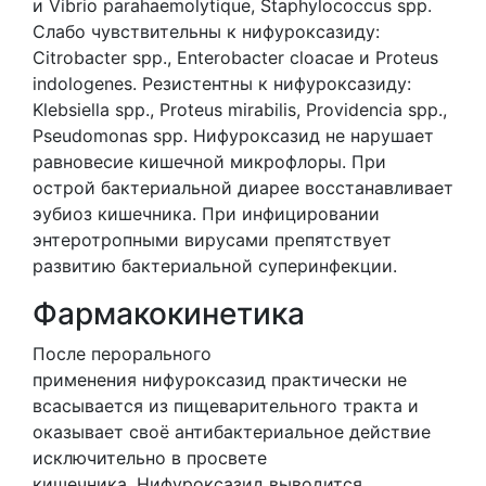
и Vibrio parahaemolytique, Staphylococcus spp.
Слабо чувствительны к нифуроксазиду:
Citrobacter spp., Enterobacter cloacae и Proteus
indologenes. Резистентны к нифуроксазиду:
Klebsiella spp., Proteus mirabilis, Providencia spp.,
Pseudomonas spp. Нифуроксазид не нарушает
равновесие кишечной микрофлоры. При
острой бактериальной диарее восстанавливает
эубиоз кишечника. При инфицировании
энтеротропными вирусами препятствует
развитию бактериальной суперинфекции.
Фармакокинетика
После перорального
применения нифуроксазид практически не
всасывается из пищеварительного тракта и
оказывает своё антибактериальное действие
исключительно в просвете
кишечника. Нифуроксазид выводится