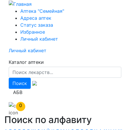
Перейти
к
Аптека "Семейная"
основному
Адреса аптек
содержанию
Статус заказа
Избранное
Личный кабинет
Личный кабинет
Каталог аптеки
АБВ
0
Поиск по алфавиту