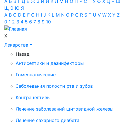
А
Б
В
Г
Д
Е
Ж
З
И
Й
К
Л
М
Н
О
П
Р
С
Т
У
Ф
Х
Ц
Ч
Ш
Щ
Э
Ю
Я
A
B
C
D
E
F
G
H
I
J
K
L
M
N
O
P
Q
R
S
T
U
V
W
X
Y
Z
0
1
2
3
4
5
6
7
8
9
10
X
Лекарства
Назад
Антисептики и дезинфекторы
Гомеопатические
Заболевания полости рта и зубов
Контрацептивы
Лечение заболеваний щитовидной железы
Лечение сахарного диабета