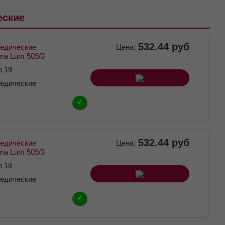
еские
532.44 руб
педические
Цена:
ma Lum 509/3
р 19
педические
✓
532.44 руб
педические
Цена:
ma Lum 509/3
р 18
педические
✓