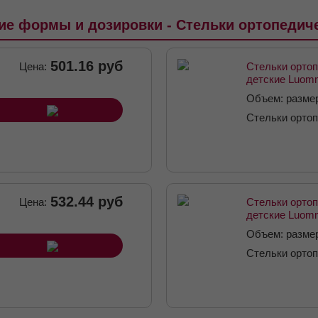
ие формы и дозировки - Стельки ортопедич
501.16 руб
Цена:
Стельки орто
детские Luom
размер 19
Объем: разме
Стельки орто
детские
532.44 руб
Цена:
Стельки орто
детские Luom
размер 18
Объем: разме
Стельки орто
детские