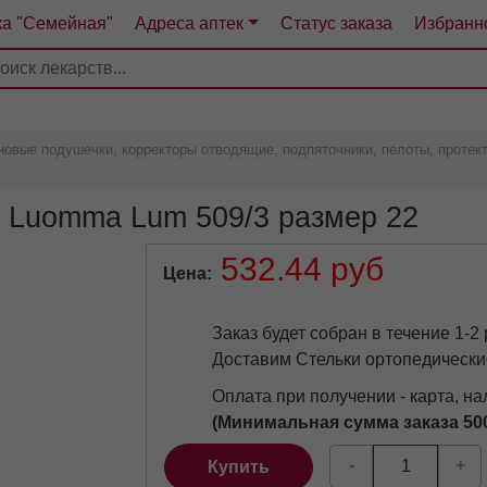
ка "Семейная"
Адреса аптек
Статус заказа
Избранн
4
5
6
7
овые подушечки, корректоры отводящие, подпяточники, пелоты, протект
е Luomma Lum 509/3 размер 22
532.44 руб
Цена
Заказ будет собран в течение 1-2
Доставим Стельки ортопедически
Оплата при получении - карта, н
(Минимальная сумма заказа 50
-
+
Купить