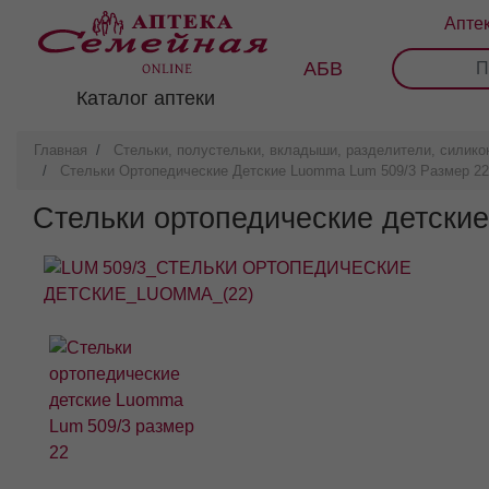
Перейти
Апте
к
основному
АБВ
0
1
2
3
содержанию
Каталог аптеки
Главная
Стельки, полустельки, вкладыши, разделители, силикон
Стельки Ортопедические Детские Luomma Lum 509/3 Размер 22
Стельки ортопедические детски