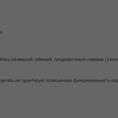
м.
йтесь размерной таблицей, предварительно измерив / уточ
одитель не гарантирует полноценную функциональность из