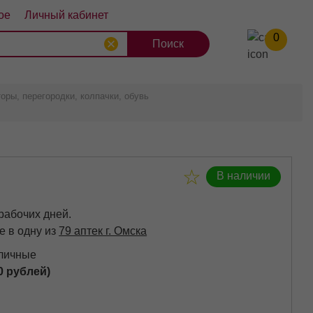
ое
Личный кабинет
0
8
9
10
оры, перегородки, колпачки, обувь
В наличии
 рабочих дней.
е в одну из
79 аптек г. Омска
аличные
0 рублей)