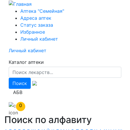
Перейти
к
Аптека "Семейная"
основному
Адреса аптек
содержанию
Статус заказа
Избранное
Личный кабинет
Личный кабинет
Каталог аптеки
АБВ
0
Поиск по алфавиту