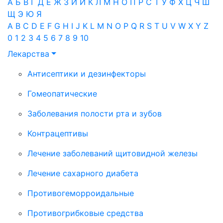
А
Б
В
Г
Д
Е
Ж
З
И
Й
К
Л
М
Н
О
П
Р
С
Т
У
Ф
Х
Ц
Ч
Ш
Щ
Э
Ю
Я
A
B
C
D
E
F
G
H
I
J
K
L
M
N
O
P
Q
R
S
T
U
V
W
X
Y
Z
0
1
2
3
4
5
6
7
8
9
10
Лекарства
Антисептики и дезинфекторы
Гомеопатические
Заболевания полости рта и зубов
Контрацептивы
Лечение заболеваний щитовидной железы
Лечение сахарного диабета
Противогеморроидальные
Противогрибковые средства