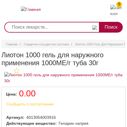
0
1
2
3
4
5
6
7
8
9
Перейти
0
10
к
основному
содержанию
Главная
Сердечно-сосудистая система
Лиотон 1000 Гель Для Наружного П
Лиотон 1000 гель для наружного
применения 1000МЕ/г туба 30г
0.00
Цена
Сообщить о поступлении
Артикул
4013054003916
Действующее вещество
Гепарин натрия