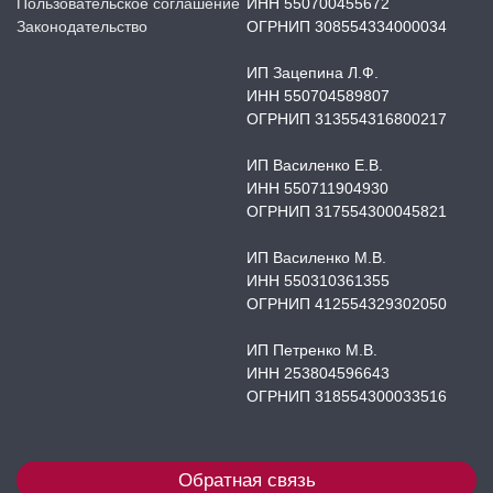
Пользовательское соглашение
ИНН 550700455672
Законодательство
ОГРНИП 308554334000034
ИП Зацепина Л.Ф.
ИНН 550704589807
ОГРНИП 313554316800217
ИП Василенко Е.В.
ИНН 550711904930
ОГРНИП 317554300045821
ИП Василенко М.В.
ИНН 550310361355
ОГРНИП 412554329302050
ИП Петренко М.В.
ИНН 253804596643
ОГРНИП 318554300033516
Обратная связь