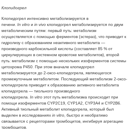
Клопидогрел
Клопидогрел интенсивно метаболизируется в
печени.
In vitro
и
in vivo
клопидогрел метаболизируется по двум
метаболическим путям: первый путь: метаболизм
осуществляется с помощью ферментов (эстераз), что приводит к
гидролизу с образованием неактивного метаболита —
производного карбоксильной кислоты (составляет 85 % от
циркулирующих в системном кровотоке метаболитов), второй
путь: метаболизм с помощью нескольких изоферментов системы
цитохрома P450. При этом вначале клопидогрел
метаболизируется до 2-оксо-клопидогрела, являющегося
промежуточным метаболитом. Последующий метаболизм 2-оксо-
клопидогрела приводит к образованию активного метаболита
клопидогрела — тиольного производного
клопидогрела.
In vitro
этот путь метаболизма происходит при
помощи изоферментов CYP2C19, CYP1A2, CYP3A4 и CYP2B6.
Активный тиольный метаболит клопидогрела, который был
выделен в исследованиях
in vitro
, быстро и необратимо
связывается с рецепторами тромбоцитов, ингибируя агрегацию
тромбоцитов.