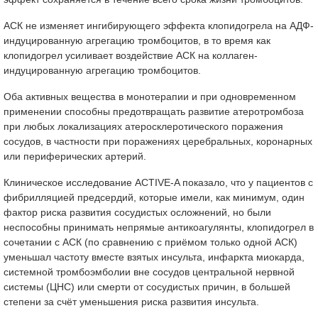
АСК не изменяет ингибирующего эффекта клопидогрела на АДФ-
индуцированную агрегацию тромбоцитов, в то время как
клопидогрел усиливает воздействие АСК на коллаген-
индуцированную агрегацию тромбоцитов.
Оба активных вещества в монотерапии и при одновременном
применении способны предотвращать развитие атеротромбоза
при любых локализациях атеросклеротического поражения
сосудов, в частности при поражениях церебральных, коронарных
или периферических артерий.
Клиническое исследование ACTIVE-A показало, что у пациентов с
фибрилляцией предсердий, которые имели, как минимум, один
фактор риска развития сосудистых осложнений, но были
неспособны принимать непрямые антикоагулянты, клопидогрел в
сочетании с АСК (по сравнению с приёмом только одной АСК)
уменьшал частоту вместе взятых инсульта, инфаркта миокарда,
системной тромбоэмболии вне сосудов центральной нервной
системы (ЦНС) или смерти от сосудистых причин, в большей
степени за счёт уменьшения риска развития инсульта.