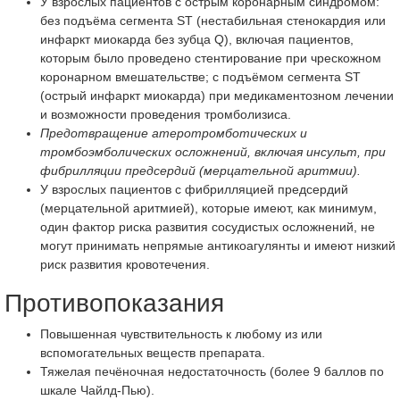
У взрослых пациентов с острым коронарным синдромом:
без подъёма сегмента ST (нестабильная стенокардия или
инфаркт миокарда без зубца Q), включая пациентов,
которым было проведено стентирование при чрескожном
коронарном вмешательстве; с подъёмом сегмента ST
(острый инфаркт миокарда) при медикаментозном лечении
и возможности проведения тромболизиса.
Предотвращение атеротромботических и
тромбоэмболических осложнений, включая инсульт, при
фибрилляции предсердий (мерцательной аритмии).
У взрослых пациентов с фибрилляцией предсердий
(мерцательной аритмией), которые имеют, как минимум,
один фактор риска развития сосудистых осложнений, не
могут принимать непрямые антикоагулянты и имеют низкий
риск развития кровотечения.
Противопоказания
Повышенная чувствительность к любому из или
вспомогательных веществ препарата.
Тяжелая печёночная недостаточность (более 9 баллов по
шкале Чайлд-Пью).