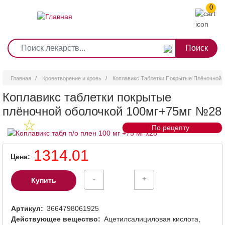
0
1
2
3
4
5
6
7
8
9
Перейти
0
10
к
основному
содержанию
Главная
Кроветворение и кровь
Коплавикс Таблетки Покрытые Плёночной
Коплавикс таблетки покрытые
плёночной оболочкой 100мг+75мг №28
По рецепту
1314.01
Цена
-
+
Купить
Артикул
3664798061925
Действующее вещество
Ацетилсалициловая кислота,