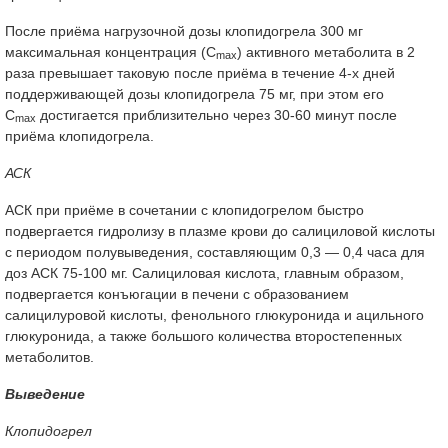
После приёма нагрузочной дозы клопидогрела 300 мг
максимальная концентрация (С
) активного метаболита в 2
max
раза превышает таковую после приёма в течение 4-х дней
поддерживающей дозы клопидогрела 75 мг, при этом его
С
достигается приблизительно через 30-60 минут после
max
приёма клопидогрела.
АСК
АСК при приёме в сочетании с клопидогрелом быстро
подвергается гидролизу в плазме крови до салициловой кислоты
с периодом полувыведения, составляющим 0,3 — 0,4 часа для
доз АСК 75-100 мг. Салициловая кислота, главным образом,
подвергается конъюгации в печени с образованием
салицилуровой кислоты, фенольного глюкуронида и ацильного
глюкуронида, а также большого количества второстепенных
метаболитов.
Выведение
Клопидогрел