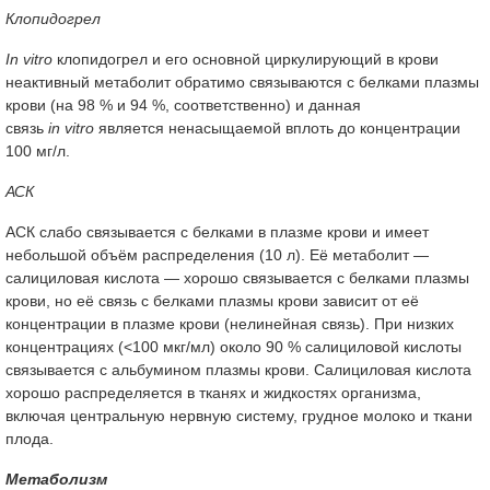
Клопидогрел
In vitro
клопидогрел и его основной циркулирующий в крови
неактивный метаболит обратимо связываются с белками плазмы
крови (на 98 % и 94 %, соответственно) и данная
связь
in vitro
является ненасыщаемой вплоть до концентрации
100 мг/л.
АСК
АСК слабо связывается с белками в плазме крови и имеет
небольшой объём распределения (10 л). Её метаболит —
салициловая кислота — хорошо связывается с белками плазмы
крови, но её связь с белками плазмы крови зависит от её
концентрации в плазме крови (нелинейная связь). При низких
концентрациях (<100 мкг/мл) около 90 % салициловой кислоты
связывается с альбумином плазмы крови. Салициловая кислота
хорошо распределяется в тканях и жидкостях организма,
включая центральную нервную систему, грудное молоко и ткани
плода.
Метаболизм