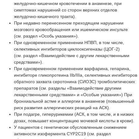
желудочно-кишечном кровотечении в анамнезе, при
симптомах нарушений со сторон верхних отделов
желудочно-кишечного тракта).
При недавно перенесенном преходящем нарушении
мозгового кровообращения или ишемическом инсульте
(см. раздел «Особь указания»).
При одновременном применении НПВП, в том числе,
селективных ингибиторов циклооксигеназы (ЦОГ-2)
(см. раздел «Взаимодействие с другим лекарственными
средствами»).
При одновременном применении варфарина, гепарина,
ингибиторе гликопротеина IIb/IIIа, селективных ингибиторов
обратного захвата серотонина (СИОЗС) тромболитических
препаратов (см. разделы «Взаимодействие другими
лекарственными средствами» и «Особые указания») При
бронхиальной астме и аллергии в анамнезе (повышенный
риск развития аллергических реакций на АСК).
При подагре, гиперурикемии (АСК, в том числе, и в низких
дозах, повышает концентрацию мочевой кислоты в крови).
У пациентов с генетически обусловленным снижением
активности изофермента CYP2C19 (см. раздел