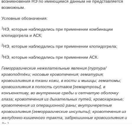
возникновения НЭ по имеющимся данным не представляется
возможным.
Условные обозначения:
1
НЭ, которые наблюдались при применении комбинации
клопидогрела и АСК;
2
НЭ, которые наблюдались при применении клопидогрела;
3
НЭ, которые наблюдались при применении АСК.
Геморрагические нежелательные явления (пурпура/
кровоподтёки; носовые кровотечения; гематурия;
кровоизлияния в ткани кожи, в кости и мышцы; гематомы;
кровоизлияния в полость суставов [гемартрозы], в
конъюнктиву, во внутренние среды и сетчатую оболочку
глаза; кровотечения из дыхательных путей, кровохарканье;
кровотечения из операционной раны; внутричерепные
кровоизлияния (геморрагические инсульты); кровотечения из
желудочно-кишечного тракта, забрюшинные кровоизлияния и
др.)