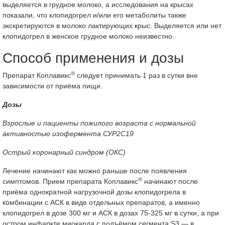
выделяется в грудное молоко, а исследования на крысах
показали, что клопидогрел и/или его метаболиты также
экскретируются в молоко лактирующих крыс. Выделяется или нет
клопидогрел в женское грудное молоко неизвестно.
Способ применения и дозы
®
Препарат Коплавикс
следует принимать 1 раз в сутки вне
зависимости от приёма пищи.
Дозы
Взрослые и пациенты пожилого возраста с нормальной
активностью изофермента СУР2С19
Острый коронарный синдром (ОКС)
Лечение начинают как можно раньше после появления
®
симптомов. Прием препарата Коплавикс
начинают после
приёма однократной нагрузочной дозы клопидогрела в
комбинации с АСК в виде отдельных препаратов, а именно
клопидогрел в дозе 300 мг и АСК в дозах 75-325 мг в сутки, а при
остром инфаркте миокарда с подъёмом сегмента S3 — в