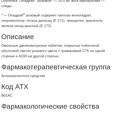
Оболочка:
Опадрай
розовый* — 20,0 мг, воск карнаубский —
следы.
®
* — Опадрай
розовый содержит лактозы моногидрат,
гипромеллозу, титана диоксид (Е 171), триацетин, краситель
железа оксид красный (Е 172).
Описание
Овальные двояковыпуклые таблетки, покрытые плёночной
оболочкой светло-розового цвета с гравировкой С75 на одной
стороне и А100 на другой стороне.
Фармакотерапевтическая группа
Антиагрегантное средство
Код АТХ
B01AC
Фармакологические свойства