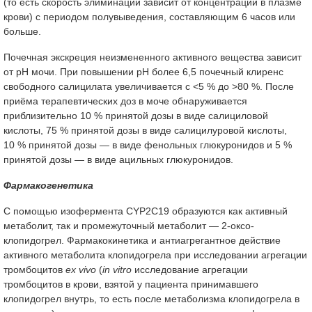
(то есть скорость элиминации зависит от концентрации в плазме
крови) с периодом полувыведения, составляющим 6 часов или
больше.
Почечная экскреция неизмененного активного вещества зависит
от pH мочи. При повышении pH более 6,5 почечный клиренс
свободного салицилата увеличивается с <5 % до >80 %. После
приёма терапевтических доз в моче обнаруживается
приблизительно 10 % принятой дозы в виде салициловой
кислоты, 75 % принятой дозы в виде салицилуровой кислоты,
10 % принятой дозы — в виде фенольных глюкуронидов и 5 %
принятой дозы — в виде ацильных глюкуронидов.
Фармакогенетика
С помощью изофермента CYP2C19 образуются как активный
метаболит, так и промежуточный метаболит — 2-оксо-
клопидогрел. Фармакокинетика и антиагрегантное действие
активного метаболита клопидогрела при исследовании агрегации
тромбоцитов
ex vivo
(
in vitro
исследование агрегации
тромбоцитов в крови, взятой у пациента принимавшего
клопидогрел внутрь, то есть после метаболизма клопидогрела в