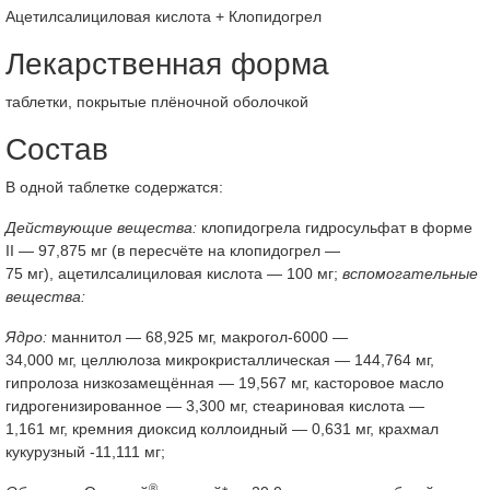
Ацетилсалициловая кислота + Клопидогрел
Лекарственная форма
таблетки, покрытые плёночной оболочкой
Состав
В одной таблетке содержатся:
Действующие вещества:
клопидогрела гидросульфат в форме
II — 97,875 мг (в пересчёте на клопидогрел —
75 мг), ацетилсалициловая кислота — 100 мг;
вспомогательные
вещества:
Ядро:
маннитол — 68,925 мг, макрогол-6000 —
34,000 мг, целлюлоза микрокристаллическая — 144,764 мг,
гипролоза низкозамещённая — 19,567 мг, касторовое масло
гидрогенизированное — 3,300 мг, стеариновая кислота —
1,161 мг, кремния диоксид коллоидный — 0,631 мг, крахмал
кукурузный -11,111 мг;
®