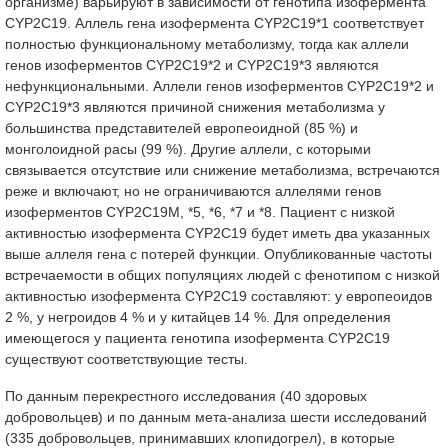
организме) варьируют в зависимости от генотипа изофермента
CYP2C19. Аллель гена изофермента CYP2C19*1 соответствует
полностью функциональному метаболизму, тогда как аллели
генов изоферментов CYP2C19*2 и CYP2C19*3 являются
нефункциональными. Аллели генов изоферментов CYP2C19*2 и
CYP2C19*3 являются причиной снижения метаболизма у
большинства представителей европеоидной (85 %) и
монголоидной расы (99 %). Другие аллели, с которыми
связывается отсутствие или снижение метаболизма, встречаются
реже и включают, но не ограничиваются аллелями генов
изоферментов CYP2C19M, *5, *6, *7 и *8. Пациент с низкой
активностью изофермента CYP2C19 будет иметь два указанных
выше аллеля гена с потерей функции. Опубликованные частоты
встречаемости в общих популяциях людей с фенотипом с низкой
активностью изофермента CYP2C19 составляют: у европеоидов
2 %, у негроидов 4 % и у китайцев 14 %. Для определения
имеющегося у пациента генотипа изофермента CYP2C19
существуют соответствующие тесты.
По данным перекрестного исследования (40 здоровых
добровольцев) и по данным мета-анализа шести исследований
(335 добровольцев, принимавших клопидогрел), в которые