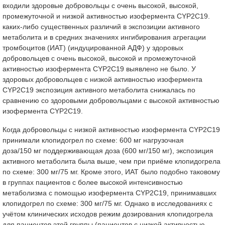
входили здоровые добровольцы с очень высокой, высокой,
промежуточной и низкой активностью изофермента CYP2C19.
каких-либо существенных различий в экспозиции активного
метаболита и в средних значениях ингибирования агрегации
тромбоцитов (ИАТ) (индуцированной АДФ) у здоровых
добровольцев с очень высокой, высокой и промежуточной
активностью изофермента CYP2C19 выявлено не было. У
здоровых добровольцев с низкой активностью изофермента
CYP2C19 экспозиция активного метаболита снижалась по
сравнению со здоровыми добровольцами с высокой активностью
изофермента CYP2C19.
Когда добровольцы с низкой активностью изофермента CYP2C19
принимали клопидогрел по схеме: 600 мг нагрузочная
доза/150 мг поддерживающая доза (600 мг/150 мг), экспозиция
активного метаболита была выше, чем при приёме клопидогрела
по схеме: 300 мг/75 мг. Кроме этого, ИАТ было подобно таковому
в группах пациентов с более высокой интенсивностью
метаболизма с помощью изофермента CYP2C19, принимавших
клопидогрел по схеме: 300 мг/75 мг. Однако в исследованиях с
учётом клинических исходов режим дозирования клопидогрела
для пациентов этой группы (пациентов с низкой активностью