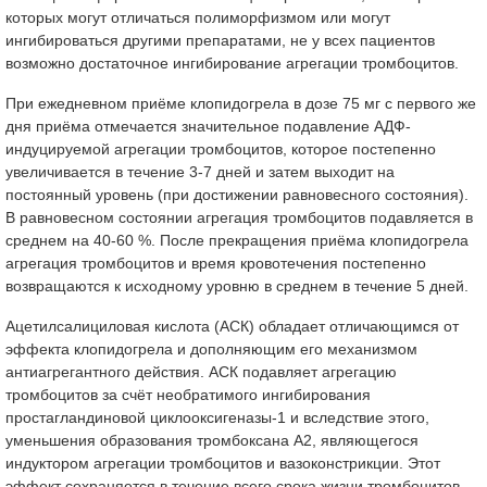
которых могут отличаться полиморфизмом или могут
ингибироваться другими препаратами, не у всех пациентов
возможно достаточное ингибирование агрегации тромбоцитов.
При ежедневном приёме клопидогрела в дозе 75 мг с первого же
дня приёма отмечается значительное подавление АДФ-
индуцируемой агрегации тромбоцитов, которое постепенно
увеличивается в течение 3-7 дней и затем выходит на
постоянный уровень (при достижении равновесного состояния).
В равновесном состоянии агрегация тромбоцитов подавляется в
среднем на 40-60 %. После прекращения приёма клопидогрела
агрегация тромбоцитов и время кровотечения постепенно
возвращаются к исходному уровню в среднем в течение 5 дней.
Ацетилсалициловая кислота (АСК) обладает отличающимся от
эффекта клопидогрела и дополняющим его механизмом
антиагрегантного действия. АСК подавляет агрегацию
тромбоцитов за счёт необратимого ингибирования
простагландиновой циклооксигеназы-1 и вследствие этого,
уменьшения образования тромбоксана А2, являющегося
индуктором агрегации тромбоцитов и вазоконстрикции. Этот
эффект сохраняется в течение всего срока жизни тромбоцитов.