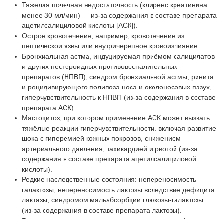
Тяжелая почечная недостаточность (клиренс креатинина
менее 30 мл/мин) — из-за содержания в составе препарата
ацетилсалициловой кислоты [АСК]).
Острое кровотечение, например, кровотечение из
пептической язвы или внутричерепное кровоизлияние.
Бронхиальная астма, индуцируемая приёмом салицилатов
и других нестероидных противовоспалительных
препаратов (НПВП); синдром бронхиальной астмы, ринита
и рецидивирующего полипоза носа и околоносовых пазух,
гиперчувствительность к НПВП (из-за содержания в составе
препарата АСК).
Мастоцитоз, при котором применение АСК может вызвать
тяжёлые реакции гиперчувствительности, включая развитие
шока с гиперемией кожных покровов, снижением
артериального давления, тахикардией и рвотой (из-за
содержания в составе препарата ацетилсалициловой
кислоты).
Редкие наследственные состояния: непереносимость
галактозы; непереносимость лактозы вследствие дефицита
лактазы; синдромом мальабсорбции глюкозы-галактозы
(из-за содержания в составе препарата лактозы).