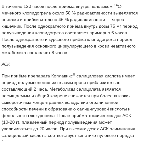
14
В течение 120 часов после приёма внутрь человеком
С-
меченого клопидогрела около 50 % радиоактивности выделяется
почками и приблизительно 46 % радиоактивности — через
кишечник. После однократного приёма внутрь дозы 75 мг период
полувыведения клопидогрела составляет примерно 6 часов.
После однократного и курсового приёма клопидогрела период
полувыведения основного циркулирующего в крови неактивного
метаболита составляет 8 часов.
АСК
®
При приёме препарата Коплавикс
салициловая кислота имеет
период полувыведения из плазмы крови приблизительно
составляющий 2 часа. Метаболизм салицилата является
насыщаемым и общий клиренс снижается при более высоких
сывороточных концентрациях вследствие ограниченной
способности печени к образованию салицилуровой кислоты и
фенольного глюкуронида. После приёма токсических доз АСК
(10-20 г), плазменный период полувыведения может
увеличиваться до 20 часов. При высоких дозах АСК элиминация
салициловой кислоты соответствует кинетике нулевого порядка