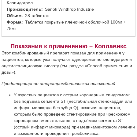
Клопидогрел
Производитель
Sanofi Winthrop Industrie
Объем
28 таблеток
Форма
Таблетки покрытые плёночной оболочкой 100мг +
75мг
Показания к применению – Коплавикс
Этот комбинированный препарат показан для применения у
пациентов, которые уже получают одновременно клопидогрел и
ацетилсалициловую кислоту (см. раздел «Способ применения и
дозы»).
Предотвращение атеротромботических осложнений
У взрослых пациентов с острым коронарным синдромом:
без подъёма сегмента ST (нестабильная стенокардия или
инфаркт миокарда без зубца Q), включая пациентов,
которым было проведено стентирование при чрескожном
коронарном вмешательстве; с подъёмом сегмента ST
(острый инфаркт миокарда) при медикаментозном лечении
и возможности проведения тромболизиса.