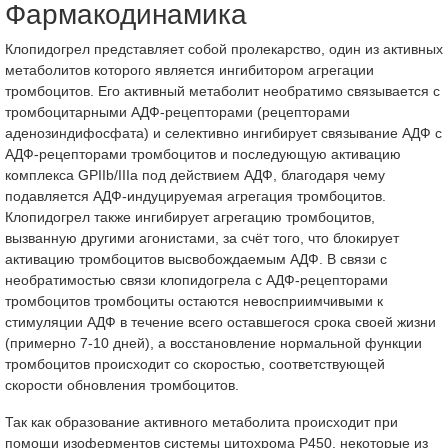
Фармакодинамика
Клопидогрел представляет собой пролекарство, один из активных
метаболитов которого является ингибитором агрегации
тромбоцитов. Его активный метаболит необратимо связывается с
тромбоцитарными АДФ-рецепторами (рецепторами
аденозиндифосфата) и селективно ингибирует связывание АДФ с
АДФ-рецепторами тромбоцитов и последующую активацию
комплекса GPIIb/IIIa под действием АДФ, благодаря чему
подавляется АДФ-индуцируемая агрегация тромбоцитов.
Клопидогрел также ингибирует агрегацию тромбоцитов,
вызванную другими агонистами, за счёт того, что блокирует
активацию тромбоцитов высвобождаемым АДФ. В связи с
необратимостью связи клопидогрела с АДФ-рецепторами
тромбоцитов тромбоциты остаются невосприимчивыми к
стимуляции АДФ в течение всего оставшегося срока своей жизни
(примерно 7-10 дней), а восстановление нормальной функции
тромбоцитов происходит со скоростью, соответствующей
скорости обновления тромбоцитов.
Так как образование активного метаболита происходит при
помощи изоферментов системы цитохрома Р450, некоторые из