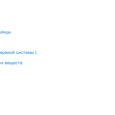
денцы
нервной системы )
ых веществ