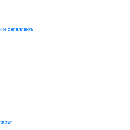
ы и репелленты
парат