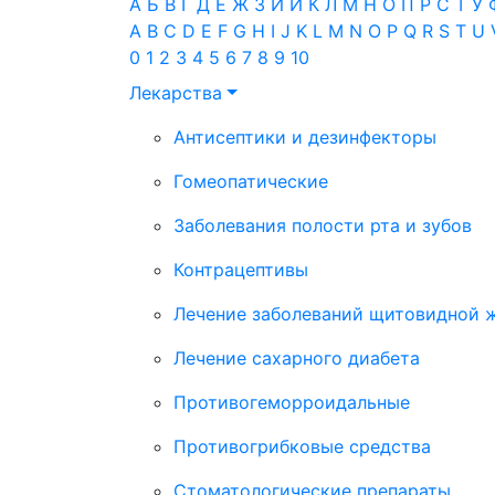
А
Б
В
Г
Д
Е
Ж
З
И
Й
К
Л
М
Н
О
П
Р
С
Т
У
A
B
C
D
E
F
G
H
I
J
K
L
M
N
O
P
Q
R
S
T
U
0
1
2
3
4
5
6
7
8
9
10
Лекарства
Антисептики и дезинфекторы
Гомеопатические
Заболевания полости рта и зубов
Контрацептивы
Лечение заболеваний щитовидной 
Лечение сахарного диабета
Противогеморроидальные
Противогрибковые средства
Стоматологические препараты