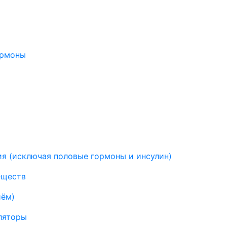
ормоны
я (исключая половые гормоны и инсулин)
еществ
иём)
ляторы