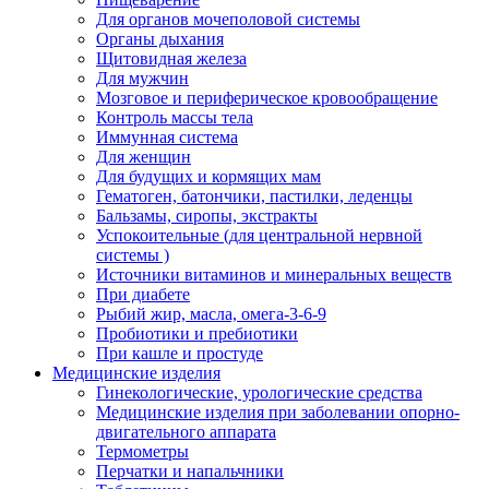
Для органов мочеполовой системы
Органы дыхания
Щитовидная железа
Для мужчин
Мозговое и периферическое кровообращение
Контроль массы тела
Иммунная система
Для женщин
Для будущих и кормящих мам
Гематоген, батончики, пастилки, леденцы
Бальзамы, сиропы, экстракты
Успокоительные (для центральной нервной
системы )
Источники витаминов и минеральных веществ
При диабете
Рыбий жир, масла, омега-3-6-9
Пробиотики и пребиотики
При кашле и простуде
Медицинские изделия
Гинекологические, урологические средства
Медицинские изделия при заболевании опорно-
двигательного аппарата
Термометры
Перчатки и напальчники