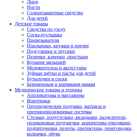
Лицо
Ногти
Солнцезащитные средства
Для детей
Детские товары
Средства по уходу
Соска-пустышка
Прорезыватели
Поильники, кружки и прочее
Подгузники и трусики
Пеленки, клеенки, простыни
Купание малышей
Молокоотсосы и аксессуары
Зубные щётки и пасты для детей
Бутылочки и соски
Беременным и кормящим мамам
Медицинские товары и техника
Аппликаторы и массажеры
Воротники
Ортопедические подушки, матрасы и
противопролежневые системы
Стельки, полустельки, вкладыши, разделители,
силиконовые подушечки, корректоры отводящие,
подпяточники, пелоты, протекторы, перегородки,
колпачки, обувь