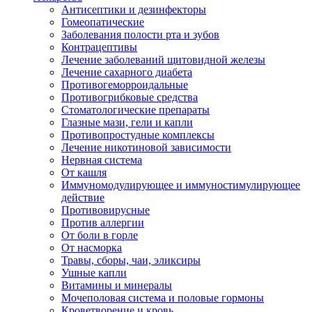
Антисептики и дезинфекторы
Гомеопатические
Заболевания полости рта и зубов
Контрацептивы
Лечение заболеваний щитовидной железы
Лечение сахарного диабета
Противогеморроидальные
Противогрибковые средства
Стоматологические препараты
Глазные мази, гели и капли
Противопростудные комплексы
Лечение никотиновой зависимости
Нервная система
От кашля
Иммуномодулирующее и иммуностимулирующее
действие
Противовирусные
Против аллергии
От боли в горле
От насморка
Травы, сборы, чаи, эликсиры
Ушные капли
Витамины и минералы
Мочеполовая система и половые гормоны
Кроветворение и кровь