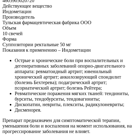
4603905020720
Действующее вещество
Индометацин
Производитель
Тульская фармацевтическая фабрика ООО
Объем
10 свечей
Форма
Суппозитории ректальные 50 мг
Показания к применению – Индометацин
Острые и хронические боли при воспалительных и
дегенеративных заболеваний опорно-двигательного
аппарата: ревматоидный артрит; ювенильный
хронический артрит; анкилозирующий спондилит
(болезнь Бехтерева); подагрический артрит;
псориатический артрит; болезнь Рейтера;
Ревматические поражения мягких тканей: тендиниты,
бурситы, тендобурситы, тендовагиниты;
Дископатии, невриты, плекситы, радикулоневриты;
Дисменорея.
Препарат предназначен для симптоматической терапии,
уменьшения боли и воспаления на момент использования, на
прогрессирование заболевания не влияет.