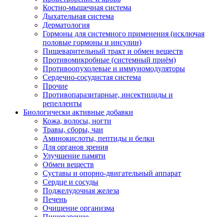
Костно-мышечная система
Дыхательная система
Дерматология
Гормоны для системного применения (исключая
половые гормоны и инсулин)
Пищеварительный тракт и обмен веществ
Противомикробные (системный приём)
Противоопухолевые и иммуномодуляторы
Сердечно-сосудистая система
Прочие
Противопаразитарные, инсектициды и
репелленты
Биологически активные добавки
Кожа, волосы, ногти
Травы, сборы, чаи
Аминокислоты, пептиды и белки
Для органов зрения
Улучшение памяти
Обмен веществ
Суставы и опорно-двигательный аппарат
Сердце и сосуды
Поджелудочная железа
Печень
Очищение организма
Пищеварение