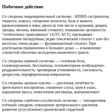
Побочное действие
Со стороны пищеварительной системы
- НПВП-гастропатия,
тошнота, изжога, снижение аппетита, боль в животе,
кровоизлияния и язвы, рвота (в том числе и кровавя), диарея,
запоры, мелена, язвенный стоматит, повышение активности
"печёночных трансаминаз" (АЛТ, АСТ), преходящее
повышение билирубина; редко токсический гепатит с или без
желтухи; очень редко — фульминантный гепатит. При
длительном применении в больших дозах — изъязвление
слизистой оболочки желудочно-кишечного тракта.
Со стороны нервной системы
— головная боль,
головокружение, бессонница, психомоторное возбуждение,
раздражительность, чрезмерная утомляемость, сонливость,
депрессия, периферическая невропатия.
Со стороны органов чувств
— диплопия, нечёткость
зрительного восприятия, снижение слуха, шум в ушах,
нарушение вкуса, помутнение роговицы, конъюнктивит.
Со стороны сердечно-сосудистой системы
— тахиаритмия,
отёчный синдром, повышение артериального давления,
развитие (усугубление) хронической сердечной