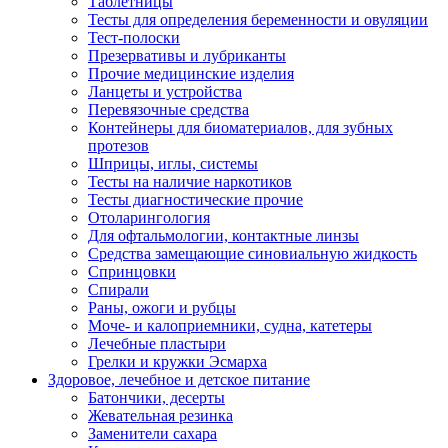
Таблетницы
Тесты для определения беременности и овуляции
Тест-полоски
Презервативы и лубриканты
Прочие медицинские изделия
Ланцеты и устройства
Перевязочные средства
Контейнеры для биоматериалов, для зубных
протезов
Шприцы, иглы, системы
Тесты на наличие наркотиков
Тесты диагностические прочие
Отоларингология
Для офтальмологии, контактные линзы
Средства замещающие синовиальную жидкость
Спринцовки
Спирали
Раны, ожоги и рубцы
Моче- и калоприемники, судна, катетеры
Лечебные пластыри
Грелки и кружки Эсмарха
Здоровое, лечебное и детское питание
Батончики, десерты
Жевательная резинка
Заменители сахара