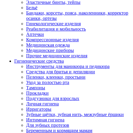
Эластичные бинты, тейпы
Бельё
Бандажи, корсеты, пояса, наколенники, корректор
осанки, ортезы
Гинекологические изделия
Реабилитация и мобильность
Аптечки
Компрессионные изделия
Медицинская одежда
Медицинские приборы
Прочие медицинские изделия
Гигиенические средства
Инструменты для маникюра и педикюра
Средства для бритья и депиляции
Пеленки, клеенки, простыни
Уход за полостью рта
Тампоны
Прокладки
Подгузники для взрослых
Личная гигиена
Ирригаторы
Зубные щётки, зубная нить, межзубные ёршики
Интимная гигиена
Для зубных протезов
Беременным и кормящим мамам