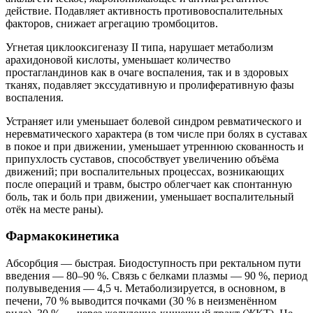
действие. Подавляет активность противовоспалительных
факторов, снижает агрегацию тромбоцитов.
Угнетая циклооксигеназу II типа, нарушает метаболизм
арахидоновой кислоты, уменьшает количество
простагландинов как в очаге воспаления, так и в здоровых
тканях, подавляет экссудативную и пролиферативную фазы
воспаления.
Устраняет или уменьшает болевой синдром ревматического и
неревматического характера (в том числе при болях в суставах
в покое и при движении, уменьшает утреннюю скованность и
припухлость суставов, способствует увеличению объёма
движений; при воспалительных процессах, возникающих
после операций и травм, быстро облегчает как спонтанную
боль, так и боль при движении, уменьшает воспалительный
отёк на месте раны).
Фармакокинетика
Абсорбция — быстрая. Биодоступность при ректальном пути
введения — 80–90 %. Связь с белками плазмы — 90 %, период
полувыведения — 4,5 ч. Метаболизируется, в основном, в
печени, 70 % выводится почками (30 % в неизменённом