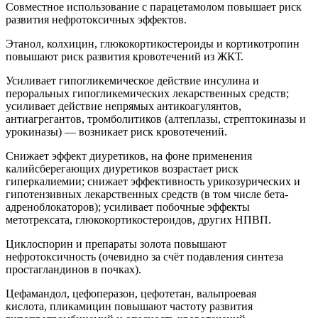
Совместное использование с парацетамолом повышает риск
развития нефротоксичных эффектов.
Этанол, колхицин, глюкокортикостероиды и кортикотропин
повышают риск развития кровотечений из ЖКТ.
Усиливает гипогликемическое действие инсулина и
пероральных гипогликемических лекарственных средств;
усиливает действие непрямых антикоагулянтов,
антиагрегантов, тромболитиков (алтеплазы, стрептокиназы и
урокиназы) — возникает риск кровотечений.
Снижает эффект диуретиков, на фоне применения
калийсберегающих диуретиков возрастает риск
гиперкалиемии; снижает эффективность урикозурических и
гипотензивных лекарственных средств (в том числе бета-
адреноблокаторов); усиливает побочные эффекты
метотрексата, глюкокортикостероидов, других НПВП.
Циклоспорин и препараты золота повышают
нефротоксичность (очевидно за счёт подавления синтеза
простагландинов в почках).
Цефамандол, цефоперазон, цефотетан, вальпроевая
кислота, пликамицин повышают частоту развития