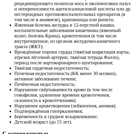
рецидивирующего полипоза носа и околоносовых пазух
и непереносимости ацетилсалициловой кислоты или др.
нестероидных противовоспалительных препаратов (в
том числе в анамнезе), крапивницы или ринита;
Язвенная болезнь желудка и 12-перстной кишки,
воспалительные заболевания кишечника (язвенный
колит, болезнь Крона), кровотечения (в том числе
внутричерепное, из органов желудочно-кишечного
тракта (ЖКТ);
Врождённые пороки сердца (тяжёлая коарктация аорты,
атрезия лёгочной артерии, тяжёлая тетрада Фалло),
период после аортокоронарного шунтирования;
Тяжёлая сердечная недостаточность;
Почечная недостаточность (КК менее 30 мл/мин),
активное заболевание печени;
Печёночная недостаточность;
Нарушение свёртываемости крови (в том числе
гемофилия, удлинение времени кровотечения,
склонность к кровотечениям);
Нарушение кроветворения (лейкопения, анемия);
Подтверждённая гиперкалиемия;
Беременность и грудное вскармливание;
Детский возраст (до 15 лет).
С осторожностью