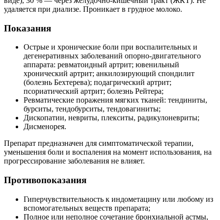
виде), 30 % — через желудочно-кишечный тракт (ЖКТ). Не
удаляется при диализе. Проникает в грудное молоко.
Показания
Острые и хронические боли при воспалительных и
дегенеративных заболеваний опорно-двигательного
аппарата: ревматоидный артрит; ювенильный
хронический артрит; анкилозирующий спондилит
(болезнь Бехтерева); подагрический артрит;
псориатический артрит; болезнь Рейтера;
Ревматические поражения мягких тканей: тендиниты,
бурситы, тендобурситы, тендовагиниты;
Дископатии, невриты, плекситы, радикулоневриты;
Дисменорея.
Препарат предназначен для симптоматической терапии,
уменьшения боли и воспаления на момент использования, на
прогрессирование заболевания не влияет.
Противопоказания
Гиперчувствительность к индометацину или любому из
вспомогательных веществ препарата;
Полное или неполное сочетание бронхиальной астмы,