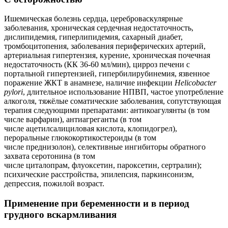
Ишемическая болезнь сердца, цереброваскулярные
заболевания, хроническая сердечная недостаточность,
дислипидемия, гиперлипидемия, сахарный диабет,
тромбоцитопения, заболевания периферических артерий,
артериальная гипертензия, курение, хроническая почечная
недостаточность (КК 36-60 мл/мин), цирроз печени с
портальной гипертензией, гипербилирубинемия, язвенное
поражение ЖКТ в анамнезе, наличие инфекции
Helicobacter
pylori
, длительное использование НПВП, частое употребление
алкоголя, тяжёлые соматические заболевания, сопутствующая
терапия следующими препаратами: антикоагулянты (в том
числе варфарин), антиагреганты (в том
числе ацетилсалициловая кислота, клопидогрел),
пероральные глюкокортикостероиды (в том
числе преднизолон), селективные ингибиторы обратного
захвата серотонина (в том
числе циталопрам, флуоксетин, пароксетин, сертралин);
психические расстройства, эпилепсия, паркинсонизм,
депрессия, пожилой возраст.
Применение при беременности и в период
грудного вскармливания