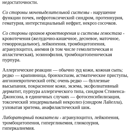
недостаточности.
Со стороны мочевыделительной системы
- нарушение
функции почек, нефротоксический синдром, протеинурия,
гематурия, интерстициальный нефрит, некроз сосочков.
Со стороны органов кроветворения и системы гемостаза
-
кровотечения (желудочно-кишечное, десневое, маточное,
геморроидальное), лейкопения, тромбоцитопения,
агранулоцитоз, анемия (в том числе гемолитическая и
апластическая), эозинофилия, тромбоцитопеническая
пурпура.
Аллергические реакции — обычно зуд кожи, кожная сыпь;
редко — крапивница, бронхоспазм, астматические приступы,
ангионевротический отёк; очень редко — буллезные
высыпания, покраснение кожи, экзема, эксфолиативный
дерматит, пурпура аллергического типа, синдром Стивенса-
Джонсона, в единичных случаях — фотосенсибилизация,
токсический эпидермальный некролиз (синдром Лайелла),
узловатая эритема, анафилактический шок.
Лабораторный показатели
- агранулоцитоз, лейкопения,
тромбоцитопения, гипергликемия, глюкозурия,
гиперкалиемия.