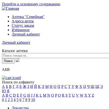
Перейти к основному содержанию
Аптека "Семейная"
Адреса аптек
Статус заказа
Избранное
Личный кабинет
Личный кабинет
Каталог аптеки
АБВ
0
Поиск по алфавиту
А
Б
В
Г
Д
Е
Ж
З
И
Й
К
Л
М
Н
О
П
Р
С
Т
У
Ф
Х
Ц
Ч
Ш
Щ
Э
Ю
Я
A
B
C
D
E
F
G
H
I
J
K
L
M
N
O
P
Q
R
S
T
U
V
W
X
Y
Z
0
1
2
3
4
5
6
7
8
9
10
Лекарства