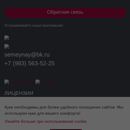
С осторожностью
Обратная связь
Язвенная болезнь желудка или 12-перстной кишки (в анамнезе),
Устанавливайте наши приложения:
бронхиальная астма. Указанных больных следует регулярно
наблюдать в период лечения.
Применение при беременности
и в период грудного
semeynay@bk.ru
+7 (983) 563-52-25
вскармливания
Разработка сайта
Недостаточно данных для оценки воздействия препарата в
период беременности и лактации. В связи с этим не
рекомендуется приём при беременности. На время лечения
ЛИЦЕНЗИИ
необходимо прекратить грудное вскармливание.
Способ применения и дозы
Куки необходимы для более удобного посещения сайтов. Мы
используем куки для вашего комфорта!
Препарат назначают внутрь, во время еды.
Узнайте больше про использование cookie.
Взрослым и пожилым пациентам: