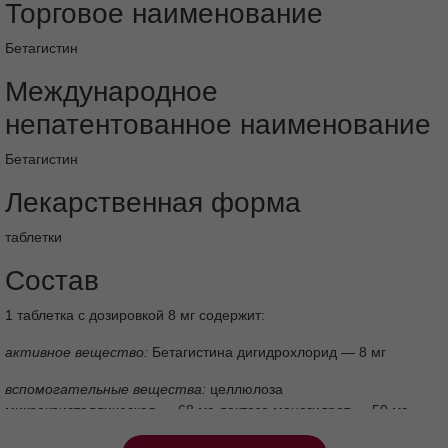
Торговое наименование
Бетагистин
Международное
непатентованное наименование
Бетагистин
Лекарственная форма
таблетки
Состав
1 таблетка с дозировкой 8 мг содержит:
активное вещество:
Бетагистина дигидрохлорид — 8 мг
вспомогательные вещества:
целлюлоза
микрокристаллическая — 68 мг, лактоза моногидрат — 50 мг,
кроссповидон — 7,0 мг, магния стеарат — 1,4 мг, повидон —