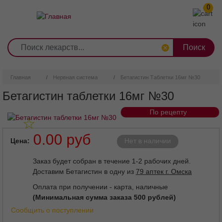
0
1
2
3
4
5
6
7
8
9
Перейти
0
10
к
основному
содержанию
Главная
Нервная система
Бетагистин Таблетки 16мг №30
Бетагистин таблетки 16мг №30
По рецепту
0.00 руб
Цена
Нет в наличии
Заказ будет собран в течение 1-2 рабочих дней.
Доставим Бетагистин в одну из
79 аптек г. Омска
Оплата при получении - карта, наличные
(Минимальная сумма заказа 500 рублей)
Сообщить о поступлении