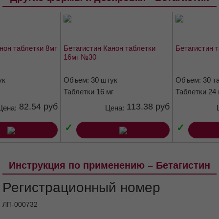
Способ применения и дозы
Побочное действие
Передозировка
Взаимодействие с другими
нон таблетки 8мг
лекарственными средствами
Бетагистин Канон таблетки
Бетагистин 
16мг №30
Особые указания
Влияние на способность управлять
ук
Объем: 30 штук
Объем: 30 т
транспортными средствами, механизмами
Таблетки 16 мг
Таблетки 24 
Форма выпуска
Условия хранения
82.54 руб
113.38 руб
Цена:
Цена:
Срок годности
Условия отпуска из аптек
✓
✓
Инструкция по применению – Бетагистин
Регистрационный номер
ЛП-000732