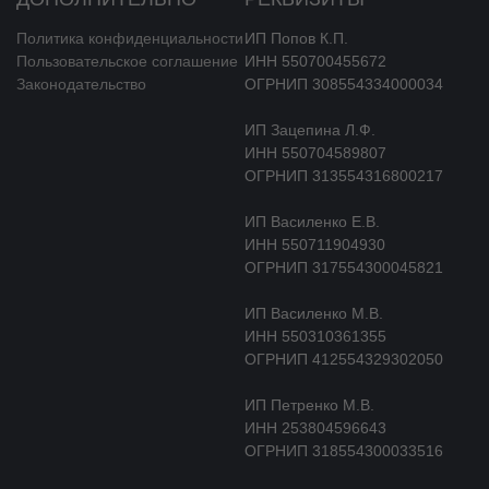
пиридилуксусной кислоты (основной метаболит) и
диметилбетагистина. 85–90 % выводится почками в виде 2-
Политика конфиденциальности
ИП Попов К.П.
пиридилуксусной кислоты в течение 24 ч.
Пользовательское соглашение
ИНН 550700455672
Выведение бетагистина и диметилбетагистина почками
Законодательство
ОГРНИП 308554334000034
незначительно. Кишечником выводится лишь небольшая
часть бетагистина и его метаболитов.
ИП Зацепина Л.Ф.
ИНН 550704589807
Показания
ОГРНИП 313554316800217
Лечение синдрома Меньера, характеризующегося
ИП Василенко Е.В.
головокружением (сопровождающееся тошнотой и рвотой),
ИНН 550711904930
снижением слуха и шумом в ушах.
ОГРНИП 317554300045821
Симптоматическое лечение вестибулярного
головокружения (вертиго).
ИП Василенко М.В.
ИНН 550310361355
Противопоказания
ОГРНИП 412554329302050
Гиперчувствительность, беременность, период лактации,
ИП Петренко М.В.
детский возраст.
ИНН 253804596643
Дефицит лактазы, непереносимость лактозы, глюкозо-
ОГРНИП 318554300033516
галактозная мальабсорбция.
Феохромоцитома.