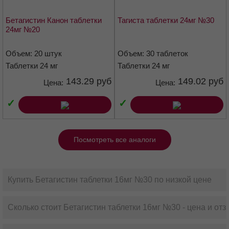
круглые, двояковыпуклой формы.
Бетагистин Канон таблетки
Тагиста таблетки 24мг №30
Дозировка 16 мг:
Таблетки белого или почти белого цвета,
24мг №20
плоскоцилиндрической формы с фаской и риской.
Дозировка 24 мг:
Таблетки белого или почти белого цвета,
Объем: 20 штук
Объем: 30 таблеток
плоскоцилиндрической формы с фаской и риской.
Таблетки 24 мг
Таблетки 24 мг
Фармакотерапевтическая группа
143.29 руб
149.02 руб
Цена:
Цена:
Гистамина препарат
✓
✓
Код АТХ
Посмотреть все аналоги
N07CA01
Фармакологические свойства
Купить Бетагистин таблетки 16мг №30 по низкой цене
Фармакодинамика
Агонист h3-гистаминовых рецепторов сосудов внутреннего уха и
Сколько стоит Бетагистин таблетки 16мг №30 - цена и от
антагонист H3-гистаминовых рецепторов вестибулярных ядер
ЦНС. За счёт расслабления прекапиллярных сфинктеров сосудов