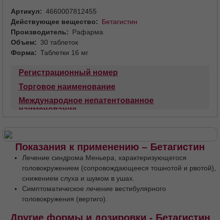
Артикул
4660007812455
Действующее вещество
Бетагистин
Производитель
Рафарма
Объем
30 таблеток
Форма
Таблетки 16 мг
Регистрационный номер
Торговое наименование
Международное непатентованное
наименование
Лекарственная форма
Состав
Описание
Фармакотерапевтическая группа
Код АТХ
Показания к применению – Бетагистин
Фармакологические свойства
Лечение синдрома Меньера, характеризующегося
Фармакодинамика
Фармакокинетика
головокружением (сопровождающееся тошнотой и рвотой),
снижением слуха и шумом в ушах.
Показания
Противопоказания
Симптоматическое лечение вестибулярного
С осторожностью
головокружения (вертиго).
Применение при беременности и в период
Другие формы и дозировки - Бетагистин
грудного вскармливания