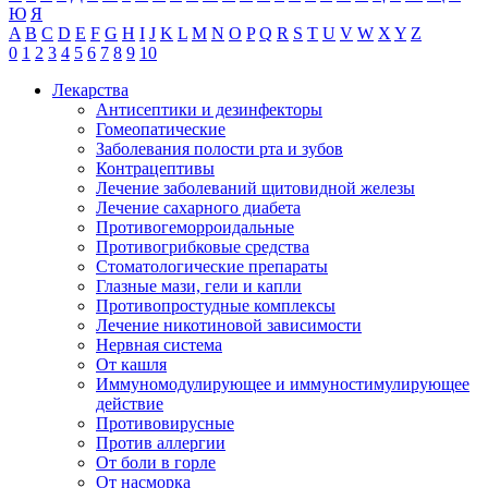
Ю
Я
A
B
C
D
E
F
G
H
I
J
K
L
M
N
O
P
Q
R
S
T
U
V
W
X
Y
Z
0
1
2
3
4
5
6
7
8
9
10
Лекарства
Антисептики и дезинфекторы
Гомеопатические
Заболевания полости рта и зубов
Контрацептивы
Лечение заболеваний щитовидной железы
Лечение сахарного диабета
Противогеморроидальные
Противогрибковые средства
Стоматологические препараты
Глазные мази, гели и капли
Противопростудные комплексы
Лечение никотиновой зависимости
Нервная система
От кашля
Иммуномодулирующее и иммуностимулирующее
действие
Противовирусные
Против аллергии
От боли в горле
От насморка