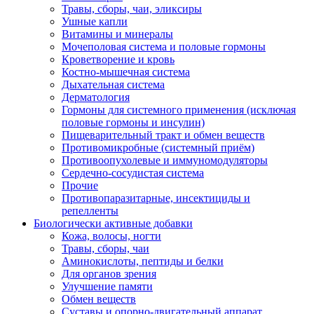
Травы, сборы, чаи, эликсиры
Ушные капли
Витамины и минералы
Мочеполовая система и половые гормоны
Кроветворение и кровь
Костно-мышечная система
Дыхательная система
Дерматология
Гормоны для системного применения (исключая
половые гормоны и инсулин)
Пищеварительный тракт и обмен веществ
Противомикробные (системный приём)
Противоопухолевые и иммуномодуляторы
Сердечно-сосудистая система
Прочие
Противопаразитарные, инсектициды и
репелленты
Биологически активные добавки
Кожа, волосы, ногти
Травы, сборы, чаи
Аминокислоты, пептиды и белки
Для органов зрения
Улучшение памяти
Обмен веществ
Суставы и опорно-двигательный аппарат