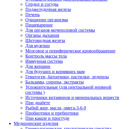
Сердце и сосуды
Поджелудочная железа
Печень
Очищение организма
Пищеварение
Для органов мочеполовой системы
Органы дыхания
Щитовидная железа
Для мужчин
Мозговое и периферическое кровообращение
Контроль массы тела
Иммунная система
Для женщин
Для будущих и кормящих мам
Гематоген, батончики, пастилки, леденцы
Бальзамы, сиропы, экстракты
Успокоительные (для центральной нервной
системы )
Источники витаминов и минеральных веществ
При диабете
Рыбий жир, масла, омега-3-6-9
Пробиотики и пребиотики
При кашле и простуде
Медицинские изделия
Гинекологические, урологические средства