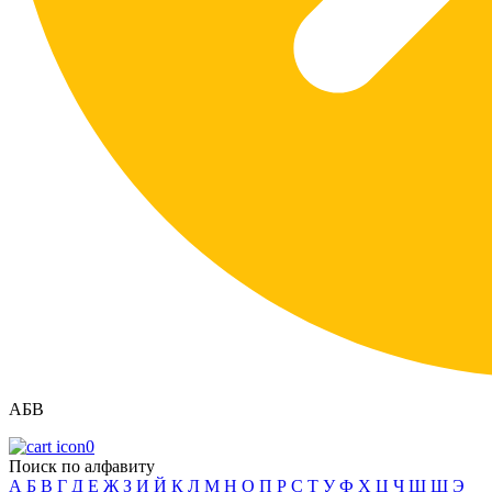
АБВ
0
Поиск по алфавиту
А
Б
В
Г
Д
Е
Ж
З
И
Й
К
Л
М
Н
О
П
Р
С
Т
У
Ф
Х
Ц
Ч
Ш
Щ
Э