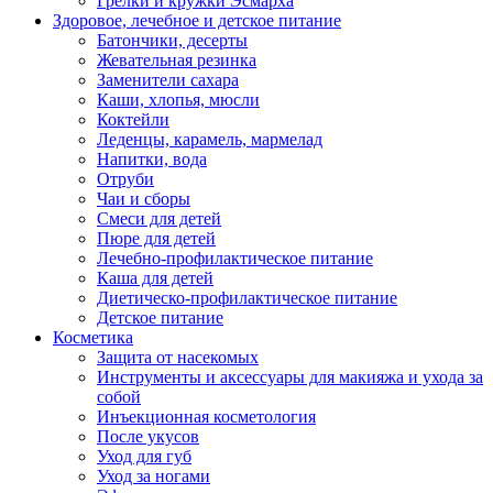
Грелки и кружки Эсмарха
Здоровое, лечебное и детское питание
Батончики, десерты
Жевательная резинка
Заменители сахара
Каши, хлопья, мюсли
Коктейли
Леденцы, карамель, мармелад
Напитки, вода
Отруби
Чаи и сборы
Смеси для детей
Пюре для детей
Лечебно-профилактическое питание
Каша для детей
Диетическо-профилактическое питание
Детское питание
Косметика
Защита от насекомых
Инструменты и аксессуары для макияжа и ухода за
собой
Инъекционная косметология
После укусов
Уход для губ
Уход за ногами