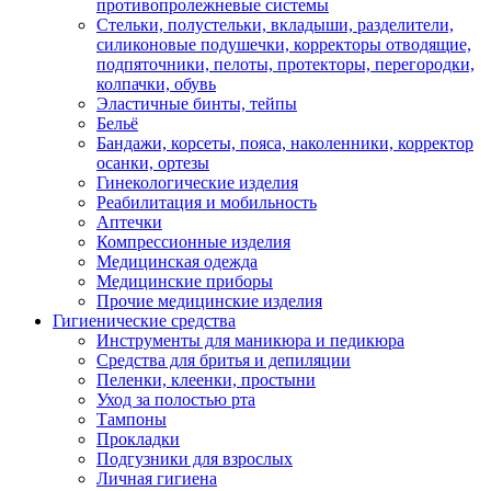
противопролежневые системы
Стельки, полустельки, вкладыши, разделители,
силиконовые подушечки, корректоры отводящие,
подпяточники, пелоты, протекторы, перегородки,
колпачки, обувь
Эластичные бинты, тейпы
Бельё
Бандажи, корсеты, пояса, наколенники, корректор
осанки, ортезы
Гинекологические изделия
Реабилитация и мобильность
Аптечки
Компрессионные изделия
Медицинская одежда
Медицинские приборы
Прочие медицинские изделия
Гигиенические средства
Инструменты для маникюра и педикюра
Средства для бритья и депиляции
Пеленки, клеенки, простыни
Уход за полостью рта
Тампоны
Прокладки
Подгузники для взрослых
Личная гигиена