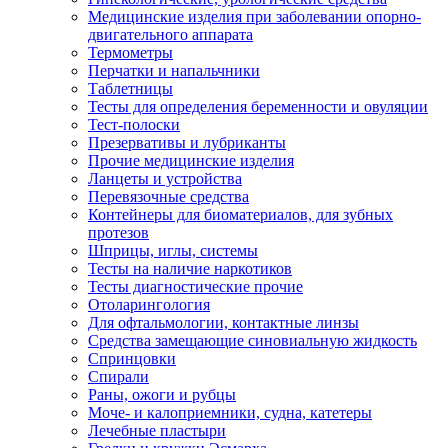
Медицинские изделия при заболевании опорно-
двигательного аппарата
Термометры
Перчатки и напальчники
Таблетницы
Тесты для определения беременности и овуляции
Тест-полоски
Презервативы и лубриканты
Прочие медицинские изделия
Ланцеты и устройства
Перевязочные средства
Контейнеры для биоматериалов, для зубных
протезов
Шприцы, иглы, системы
Тесты на наличие наркотиков
Тесты диагностические прочие
Отоларингология
Для офтальмологии, контактные линзы
Средства замещающие синовиальную жидкость
Спринцовки
Спирали
Раны, ожоги и рубцы
Моче- и калоприемники, судна, катетеры
Лечебные пластыри