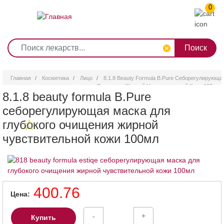
0
1
2
3
4
5
6
7
8
9
Перейти
0
10
к
основному
содержанию
Главная
Косметика
Лицо
8.1.8 Beauty Formula B.Pure Себорегулирующа
Очищения Жирной Чувствительной Кожи 100мл
8.1.8 beauty formula B.Pure
себорегулирующая маска для
глубокого очищения жирной
чувствительной кожи 100мл
400.76
Цена
-
+
Купить