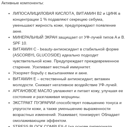
Активные компоненты:
ЛИПОСАЛИЦИЛОВАЯ КИСЛОТА, ВИТАМИН B2 и ЦИНК в
концентрации 1 % подавляют секрецию себума,
уменьшают жирность кожи, предупреждают появление
акне.
МИНЕРАЛЬНЫЙ ЭКРАН защищает от УФ-лучей типов A и B.
SPF 10.
ВИТАМИН С - beauty-антиоксидант в стабильной форме
(ASCORBYL GLUCOSIDE) идеально подходит
чувствительной коже. Предупреждает преждевременное
старение. Усиливает местный иммунитет.
Ускоряет борьбу с высыпаниями и акне.
ВИТАМИН E – естественный антиоксидант, витамин
молодости. Снижает негативное воздействие УФ-лучей.
АРГАНОВОЕ МАСЛО увлажняет и питает кожу, улучшая ее
состояние и разглаживая морщины.
ЭКСТРАКТ ПУЭРАРИИ способствует повышению тонуса и
упругости кожи, а также уменьшению выраженности
возрастных изменений. Ухаживает, тонизирует. Обладает
омолаживающим эффектом.
STRESS BLOCK COMPLEX-4 (на основе пиперонила