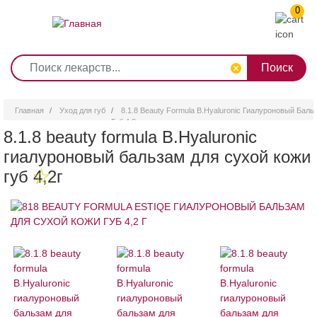
0
1
2
3
4
5
6
7
8
9
Перейти
0
10
к
основному
содержанию
Главная
Уход для губ
8.1.8 Beauty Formula B.Hyaluronic Гиалуроновый Бал
Губ 4,2г
8.1.8 beauty formula B.Hyaluronic
гиалуроновый бальзам для сухой кожи
губ 4,2г