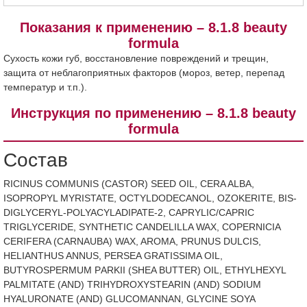
Показания к применению – 8.1.8 beauty
formula
Сухость кожи губ, восстановление повреждений и трещин,
защита от неблагоприятных факторов (мороз, ветер, перепад
температур и т.п.).
Инструкция по применению – 8.1.8 beauty
formula
Состав
RICINUS COMMUNIS (CASTOR) SEED OIL, CERA ALBA,
ISOPROPYL MYRISTATE, OCTYLDODECANOL, OZOKERITE, BIS-
DIGLYCERYL-POLYACYLADIPATE-2, CAPRYLIC/CAPRIC
TRIGLYCERIDE, SYNTHETIC CANDELILLA WAX, COPERNICIA
CERIFERA (CARNAUBA) WAX, AROMA, PRUNUS DULCIS,
HELIANTHUS ANNUS, PERSEA GRATISSIMA OIL,
BUTYROSPERMUM РARKII (SHEA BUTTER) OIL, ETHYLHEXYL
PALMITATE (AND) TRIHYDROXYSTEARIN (AND) SODIUM
HYALURONATE (AND) GLUCOMANNAN, GLYCINE SOYA