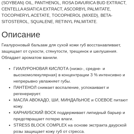
(SOYBEAN) OIL, PANTHENOL, ROSA DAVURICA BUD EXTRACT,
CENTELLA ASIATICA EXTRACT, ASCORBYL PALMITATE,
TOCOPHERYL ACETATE, TOCOPHEROL (MIXED), BETA-
SITOSTEROL, SQUALENE, RETINYL PALMITATE.
Описание
Гиалуроновый бальзам для сухой кожи губ восстанавливает,
защищает от сухости, стянутости, трещинок и шелушения.
Обладает ароматом ванили.
ГИАЛУРОНОВАЯ КИСЛОТА (низко-, средне- и
высокомолекулярная) в концентрации 3 % интенсивно и
непрерывно увлажняет губы.
ПАНТЕНОЛ снимает воспаление, успокаивает и
регенерирует.
МАСЛА АВОКАДО, ШИ, МИНДАЛЬНОЕ и СОЕВОЕ питают
кожу.
КАРНАУБСКИЙ ВОСК поддерживает липидный барьер и
предотвращает потерю влаги.
STRESS BLOCK COMPLEX на основе экстракта даурской
розы защищает кожу губ от стресса.