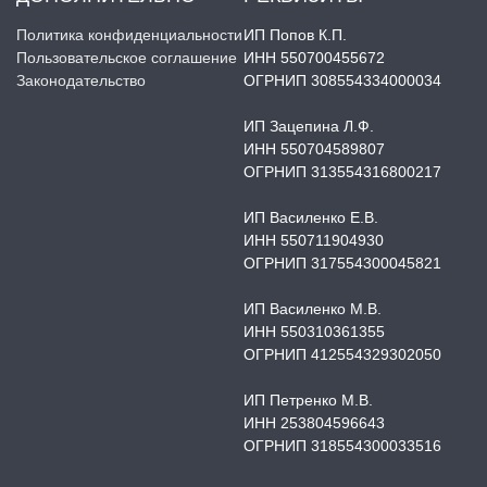
Политика конфиденциальности
ИП Попов К.П.
Пользовательское соглашение
ИНН 550700455672
Законодательство
ОГРНИП 308554334000034
ИП Зацепина Л.Ф.
ИНН 550704589807
ОГРНИП 313554316800217
ИП Василенко Е.В.
ИНН 550711904930
ОГРНИП 317554300045821
ИП Василенко М.В.
ИНН 550310361355
ОГРНИП 412554329302050
ИП Петренко М.В.
ИНН 253804596643
ОГРНИП 318554300033516