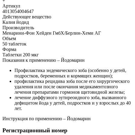
+
Артикул
4013054004647
Действующее вещество
Калия йодид
Производитель
Менарини-Фон Хейден ГмбХ/Берлин-Хеми АГ
Объем
50 таблеток
Форма
Таблетки 200 мкг
Показания к применению – Йодомарин
Профилактика эндемического зоба (особенно у детей,
подростков, беременных и кормящих женщин);
профилактика рецидива зоба после его хирургического
удаления или после окончания медикаментозного
лечения препаратами гормонов щитовидной железы;
лечение диффузного эутиреоидного зоба, вызванного
дефицитом йода у детей, подростков и у взрослых до 40
лет.
Инструкция по применению – Йодомарин
Регистрационный номер