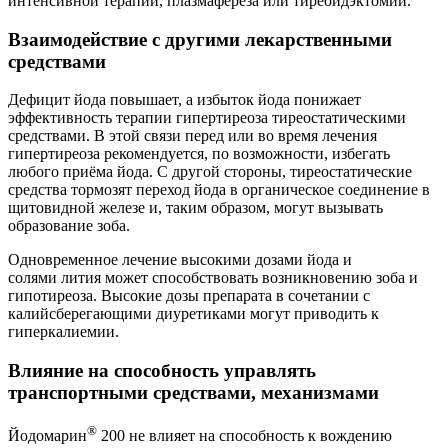
интенсивной терапии, плазмафереза или тиреоидэктомии.
Взаимодействие с другими лекарственными
средствами
Дефицит йода повышает, а избыток йода понижает
эффективность терапии гипертиреоза тиреостатическими
средствами. В этой связи перед или во время лечения
гипертиреоза рекомендуется, по возможности, избегать
любого приёма йода. С другой стороны, тиреостатические
средства тормозят переход йода в органическое соединение в
щитовидной железе и, таким образом, могут вызывать
образование зоба.
Одновременное лечение высокими дозами йода и
солями лития может способствовать возникновению зоба и
гипотиреоза. Высокие дозы препарата в сочетании с
калийсберегающими диуретиками могут приводить к
гиперкалиемии.
Влияние на способность управлять
транспортными средствами, механизмами
®
Йодомарин
200 не влияет на способность к вождению