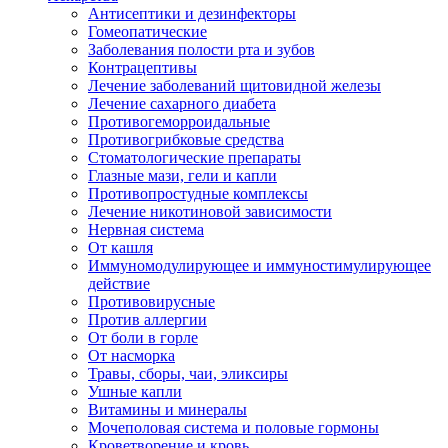
Антисептики и дезинфекторы
Гомеопатические
Заболевания полости рта и зубов
Контрацептивы
Лечение заболеваний щитовидной железы
Лечение сахарного диабета
Противогеморроидальные
Противогрибковые средства
Стоматологические препараты
Глазные мази, гели и капли
Противопростудные комплексы
Лечение никотиновой зависимости
Нервная система
От кашля
Иммуномодулирующее и иммуностимулирующее
действие
Противовирусные
Против аллергии
От боли в горле
От насморка
Травы, сборы, чаи, эликсиры
Ушные капли
Витамины и минералы
Мочеполовая система и половые гормоны
Кроветворение и кровь