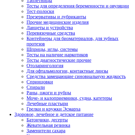
Таблетницы
Тесты для определения беременности и овуляции
Тест-полоски
Презервативы и лубриканты
Прочие медицинские изделия
Ланцеты и устройства
Перевязочные средства
Контейнеры для биоматериалов, для зубных
протезов
Шприцы, иглы, системы
Тесты на наличие наркотиков
Тесты диагностические прочие
Отоларингология
Для офтальмологии, контактные линзы
Средства замещающие синовиальную жидкость
Спринцовки
Спирали
Раны, ожоги и рубцы
Моче- и калоприемники, судна, катетеры
Лечебные пластыри
Грелки и кружки Эсмарха
Здоровое, лечебное и детское питание
Батончики, десерты
Жевательная резинка
Заменители сахара