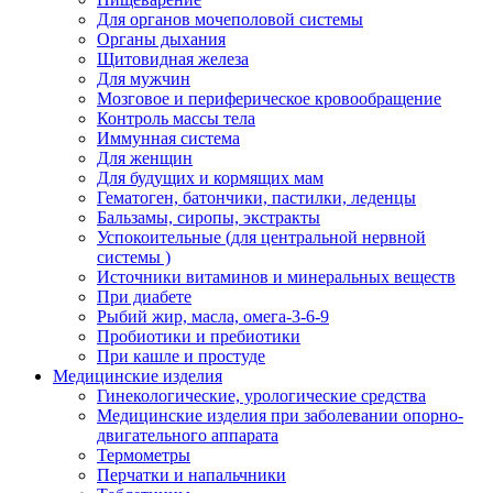
Для органов мочеполовой системы
Органы дыхания
Щитовидная железа
Для мужчин
Мозговое и периферическое кровообращение
Контроль массы тела
Иммунная система
Для женщин
Для будущих и кормящих мам
Гематоген, батончики, пастилки, леденцы
Бальзамы, сиропы, экстракты
Успокоительные (для центральной нервной
системы )
Источники витаминов и минеральных веществ
При диабете
Рыбий жир, масла, омега-3-6-9
Пробиотики и пребиотики
При кашле и простуде
Медицинские изделия
Гинекологические, урологические средства
Медицинские изделия при заболевании опорно-
двигательного аппарата
Термометры
Перчатки и напальчники