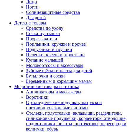
Лицо
Ногти
Солнцезащитные средства
Для детей
Детские товары
Средства по уходу
Соска-пустышка
Прорезыватели
Поильники, кружки и прочее
Подгузники и трусики
Пеленки, клеенки, простыни
Купание малышей
Молокоотсосы и аксессуары
Зубные щётки и пасты для детей
Бутылочки и соски
Беременным и кормящим мамам
Медицинские товары и техника
Аппликаторы и массажеры
Воротники
Ортопедические подушки, матрасы и
противопролежневые системы
Стельки, полустельки, вкладыши, разделители,
силиконовые подушечки, корректоры отводящие,
подпяточники, пелоты, протекторы, перегородки,
колпачки, обувь