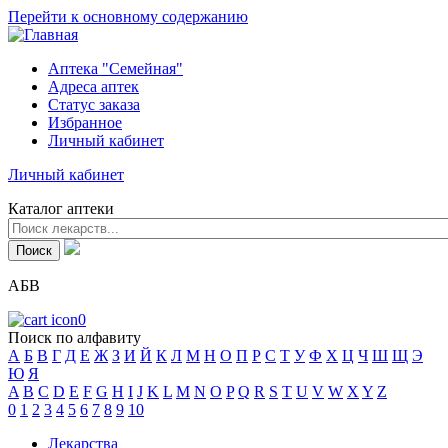
Перейти к основному содержанию
Аптека "Семейная"
Адреса аптек
Статус заказа
Избранное
Личный кабинет
Личный кабинет
Каталог аптеки
АБВ
0
Поиск по алфавиту
А
Б
В
Г
Д
Е
Ж
З
И
Й
К
Л
М
Н
О
П
Р
С
Т
У
Ф
Х
Ц
Ч
Ш
Щ
Э
Ю
Я
A
B
C
D
E
F
G
H
I
J
K
L
M
N
O
P
Q
R
S
T
U
V
W
X
Y
Z
0
1
2
3
4
5
6
7
8
9
10
Лекарства