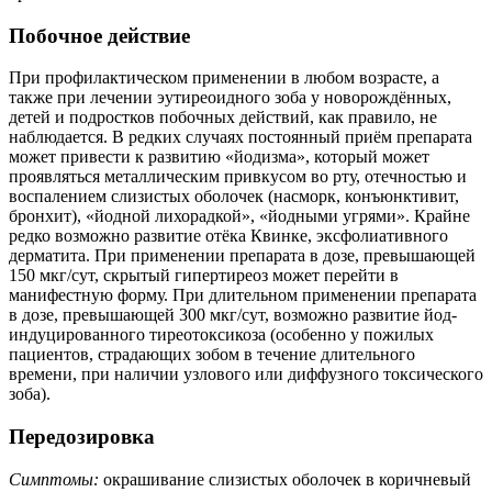
Побочное действие
При профилактическом применении в любом возрасте, а
также при лечении эутиреоидного зоба у новорождённых,
детей и подростков побочных действий, как правило, не
наблюдается. В редких случаях постоянный приём препарата
может привести к развитию «йодизма», который может
проявляться металлическим привкусом во рту, отечностью и
воспалением слизистых оболочек (насморк, конъюнктивит,
бронхит), «йодной лихорадкой», «йодными угрями». Крайне
редко возможно развитие отёка Квинке, эксфолиативного
дерматита. При применении препарата в дозе, превышающей
150 мкг/сут, скрытый гипертиреоз может перейти в
манифестную форму. При длительном применении препарата
в дозе, превышающей 300 мкг/сут, возможно развитие йод-
индуцированного тиреотоксикоза (особенно у пожилых
пациентов, страдающих зобом в течение длительного
времени, при наличии узлового или диффузного токсического
зоба).
Передозировка
Симптомы:
окрашивание слизистых оболочек в коричневый