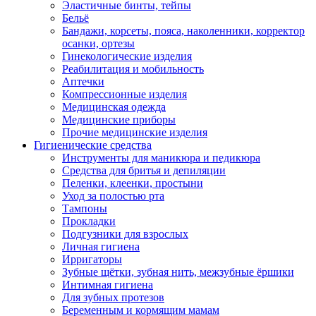
Эластичные бинты, тейпы
Бельё
Бандажи, корсеты, пояса, наколенники, корректор
осанки, ортезы
Гинекологические изделия
Реабилитация и мобильность
Аптечки
Компрессионные изделия
Медицинская одежда
Медицинские приборы
Прочие медицинские изделия
Гигиенические средства
Инструменты для маникюра и педикюра
Средства для бритья и депиляции
Пеленки, клеенки, простыни
Уход за полостью рта
Тампоны
Прокладки
Подгузники для взрослых
Личная гигиена
Ирригаторы
Зубные щётки, зубная нить, межзубные ёршики
Интимная гигиена
Для зубных протезов
Беременным и кормящим мамам