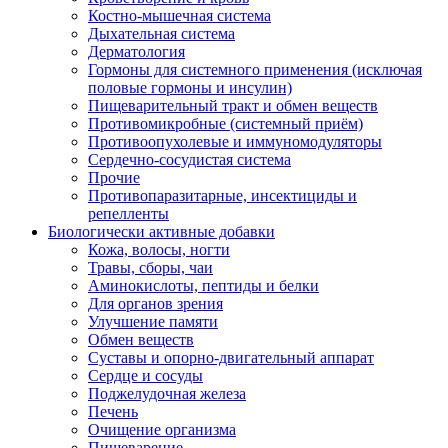
Костно-мышечная система
Дыхательная система
Дерматология
Гормоны для системного применения (исключая
половые гормоны и инсулин)
Пищеварительный тракт и обмен веществ
Противомикробные (системный приём)
Противоопухолевые и иммуномодуляторы
Сердечно-сосудистая система
Прочие
Противопаразитарные, инсектициды и
репелленты
Биологически активные добавки
Кожа, волосы, ногти
Травы, сборы, чаи
Аминокислоты, пептиды и белки
Для органов зрения
Улучшение памяти
Обмен веществ
Суставы и опорно-двигательный аппарат
Сердце и сосуды
Поджелудочная железа
Печень
Очищение организма
Пищеварение