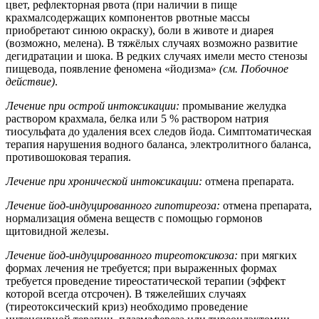
цвет, рефлекторная рвота (при наличии в пище
крахмалсодержащих компонентов рвотные массы
приобретают синюю окраску), боли в животе и диарея
(возможно, мелена). В тяжёлых случаях возможно развитие
дегидратации и шока. В редких случаях имели место стенозы
пищевода, появление феномена «йодизма»
(см. Побочное
действие)
.
Лечение при острой интоксикации:
промывание желудка
раствором крахмала, белка или 5 % раствором натрия
тиосульфата до удаления всех следов йода. Симптоматическая
терапия нарушения водного баланса, электролитного баланса,
противошоковая терапия.
Лечение при хронической интоксикации:
отмена препарата.
Лечение йод-индуцированного гипотиреоза:
отмена препарата,
нормализация обмена веществ с помощью гормонов
щитовидной железы.
Лечение йод-индуцированного тиреотоксикоза:
при мягких
формах лечения не требуется; при выраженных формах
требуется проведение тиреостатической терапии (эффект
которой всегда отсрочен). В тяжелейших случаях
(тиреотоксический криз) необходимо проведение