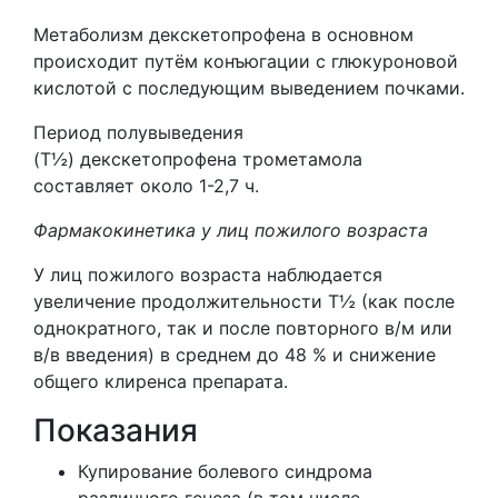
Метаболизм декскетопрофена в основном
происходит путём конъюгации с глюкуроновой
кислотой с последующим выведением почками.
Период полувыведения
(T½) декскетопрофена трометамола
составляет около 1-2,7 ч.
Фармакокинетика у лиц пожилого возраста
У лиц пожилого возраста наблюдается
увеличение продолжительности T½ (как после
однократного, так и после повторного в/м или
в/в введения) в среднем до 48 % и снижение
общего клиренса препарата.
Показания
Купирование болевого синдрома
различного генеза (в том числе