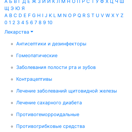
А
Б
В
Г
Д
Е
Ж
З
И
Й
К
Л
М
Н
О
П
Р
С
Т
У
Ф
Х
Ц
Ч
Ш
Щ
Э
Ю
Я
A
B
C
D
E
F
G
H
I
J
K
L
M
N
O
P
Q
R
S
T
U
V
W
X
Y
Z
0
1
2
3
4
5
6
7
8
9
10
Лекарства
Антисептики и дезинфекторы
Гомеопатические
Заболевания полости рта и зубов
Контрацептивы
Лечение заболеваний щитовидной железы
Лечение сахарного диабета
Противогеморроидальные
Противогрибковые средства