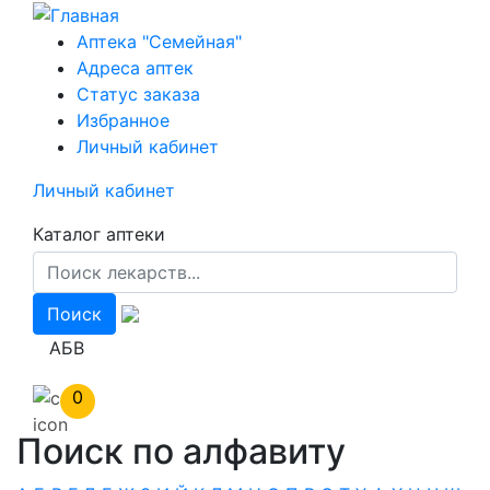
Перейти
к
Аптека "Семейная"
основному
Адреса аптек
содержанию
Статус заказа
Избранное
Личный кабинет
Личный кабинет
Каталог аптеки
АБВ
0
Поиск по алфавиту