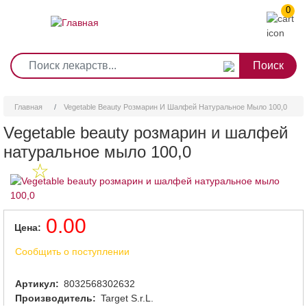
0
1
2
3
4
5
6
7
8
9
Перейти
0
10
к
основному
содержанию
Главная
Vegetable Beauty Розмарин И Шалфей Натуральное Мыло 100,0
Vegetable beauty розмарин и шалфей
натуральное мыло 100,0
0.00
Цена
Сообщить о поступлении
Артикул
8032568302632
Производитель
Target S.r.L.