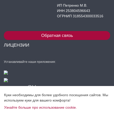
ИП Петренко М.В.
ИНН 253804596643
ОГРНИП 318554300033516
Обратная связь
ЛИЦЕНЗИИ
Устанавливайте наши приложения:
semeynay@bk.ru
+7 (983) 563-52-25
Куки необходимы для более удобного посещения сайтов. Мы
используем куки для вашего комфорта!
Разработка сайта
Узнайте больше про использование cookie.