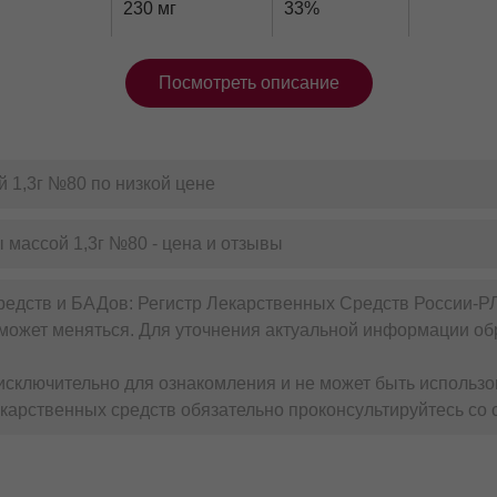
230 мг
33%
Посмотреть описание
е кислоты омега-3 (ПНЖК омега-3) известны, пожалуй, в
ют там свое почетное место. Омега-3 чрезвычайно важны дл
о зрения, красоты кожи, волос и ногтей и в целом для сох
 1,3г №80 по низкой цене
ны поступать с молоком матери, до преклонных лет.
тов омега-3, возникает вопрос, какой из них выбрать? Вс
 массой 1,3г №80 - цена и отзывы
ную Омега-3 Эвалар.
редств и БАДов: Регистр Лекарственных Средств России-Р
может меняться. Для уточнения актуальной информации обр
. Тройная Омега-3 Эвалар содержит 950 мг незаменимых ПНЖ
ользует рыбий жир высочайшего качества от компании с ми
сключительно для ознакомления и не может быть использо
ая степень очистки омега-3 превышает требования даже е
карственных средств обязательно проконсультируйтесь со 
 для поддержания: