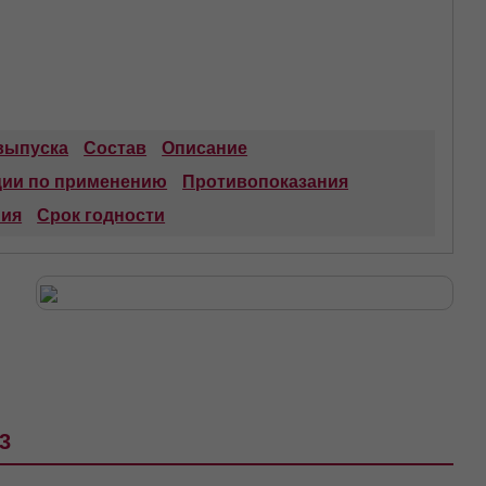
выпуска
Состав
Описание
ции по применению
Противопоказания
ния
Срок годности
3