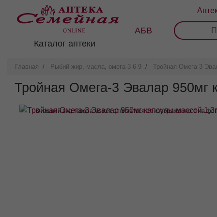
Перейти
Апте
к
основному
АБВ
0
1
2
3
содержанию
Каталог аптеки
Главная
Рыбий жир, масла, омега-3-6-9
Тройная Омега 3 Эва
Тройная Омега-3 Эвалар 950мг 
Внешний вид товара может отличаться от изображенного на фо