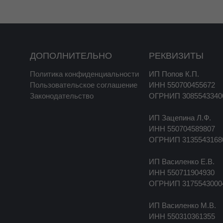
ство и удобство приема.
ДОПОЛНИТЕЛЬНО
РЕКВИЗИТЫ
Политика конфиденциальности
3
ИП Попов К.П.
выгоднее по цене
.
Пользовательское соглашение
ИНН 550700455672
о без переплат!
Законодательство
ОГРНИП 3085543340
зненно необходимых нашему организму. Всего в эту группу
ИП Зацепина Л.Ф.
ом объеме) являются лишь три:
ИНН 550704589807
ОГРНИП 3135543168
ИП Василенко Е.В.
ИНН 550711904930
ОГРНИП 3175543000
ИП Василенко М.В.
ждения.
А кислоты ЭПК и ДГК содержатся в рыбьем жире
ИНН 550310361355