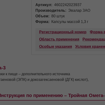
Артикул
4602242023937
Производитель
Эвалар ЗАО
Объем
80 штук
Форма
Капсулы массой 1,3 г
Регистрационный номер
Форма 
Область применения
Рекоменда
Особые указания
Условия хране
а-3
вки к пище – дополнительного источника
еновой (ЭПК) и докозагексаеновой (ДГК) кислот),
Инструкция по применению – Тройная Омега-