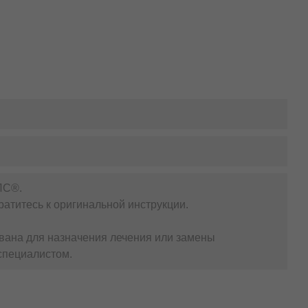
сем. Начиная с прошлого века, они прочно вошли в
я работы сердца, сосудов и мозга, поддержания в
ранения молодости и здоровья.
Омега-3 важны в
е ли они одинаково полезны? Одним из самых
ЛС®.
атитесь к оригинальной инструкции.
К омега-3 (ЭПК + ДГК), вместо 300 мг, как в обычных.
ровым именем BASF (Норвегия).
вана для назначения лечения или замены
вропейской фармакопеи.
специалистом.