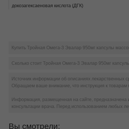
докозагексаеновая кислота (ДГК)
Описание
Своими полезными свойствами полиненасыщенные жирны
список самых полезных продуктов и до сих пор занима
норме уровня холестерина, здоровья суставов, хорошег
Купить Тройная Омега-3 Эвалар 950мг капсулы массой
любом возрасте – от младенчества, когда они долж
Когда сталкиваешься с большим разнообразием препара
Сколько стоит Тройная Омега-3 Эвалар 950мг капсулы
совершенных препаратов омега-3 можно назвать Трой
Тройная Омега-3 Эвалар – это:
Источник информации об описаниях лекарственных с
Обращаем ваше внимание, что инструкция к товарам 
1
Самая высокая
дозировка омега-3
в 1 капсуле
Качественное сырье из Норвегии
. Эвалар исп
Информация, размещенная на сайте, предназначена и
Высокая чистота омега-3
. Исключительно высок
консультации врача. Перед использованием любых ле
Тройная Омега-3 эвалар – это тройная польза
здоровья сердца и сосудов
Вы смотрели:
уровня холестерина в норме