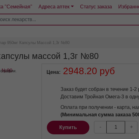
ка "Семейная"
Адреса аптек
Статус заказа
Избранн
4
5
6
7
лар 950мг Капсулы Массой 1,3г №80
капсулы массой 1,3г №80
2948.20 руб
тографии.
Цена
Заказ будет собран в течение 1-2
Доставим Тройная Омега-3 в одн
Оплата при получении - карта, н
(Минимальная сумма заказа 50
-
+
Купить