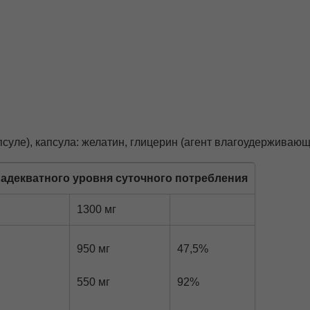
псуле), капсула: желатин, глицерин (агент влагоудерживающ
т адекватного уровня суточного потребления
1300 мг
950 мг
47,5%
550 мг
92%