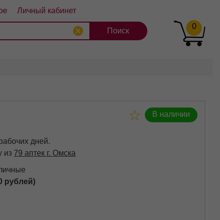
ое
Личный кабинет
0
8
9
10
В наличии
 рабочих дней.
у из
79 аптек г. Омска
аличные
0 рублей)