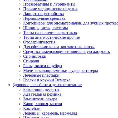
Презервативы и лубриканты
Прочие медицинские изделия
Ланцеты и устройства
Перевязочные средства
Контейнеры для биоматериалов, для зубных протез
Шприцы, иглы, системы
Тесты на наличие наркотиков
Тесты диагностические прочие
Отоларингология
Для офтальмологии, контактные линзы
Средства замещающие синовиальную жидкость
Спринцовки
Спирали
Раны, ожоги и рубцы
Моче- и калоприемники, судна, катетеры
Лечебные пластыри
Грелки и кружки Эсмарха
Здоровое, лечебное и детское питание
Батончики, десерты
Жевательная резинка
Заменители сахара
Каши, хлопья, мюсли
Коктейли
Леденцы, карамель, мармелад
Напитки, вода