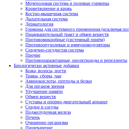
Мочеполовая система и половые гормоны
Кроветворение и кровь
Костно-мышечная система
Дыхательная система
Дерматология
Гормоны для системного применения (исключая по
Пищеварительный тракт и обмен веществ
Противомикробные (системный приём)
Противоопухолевые и иммуномодуляторы
Сердечно-сосудистая система
Прочие
Противопаразитарные, инсектициды и репелленты
Биологически активные добавки
Кожа, волосы, ногти
Травы, сборы, чаи
Аминокислоты, пептиды и белки
Для органов зрения
Улучшение памяти
Обмен веществ
Суставы и опорно-двигательный аппарат
Сердце и сосуды
Поджелудочная железа
Печень
Очищение организма
Пищеварение