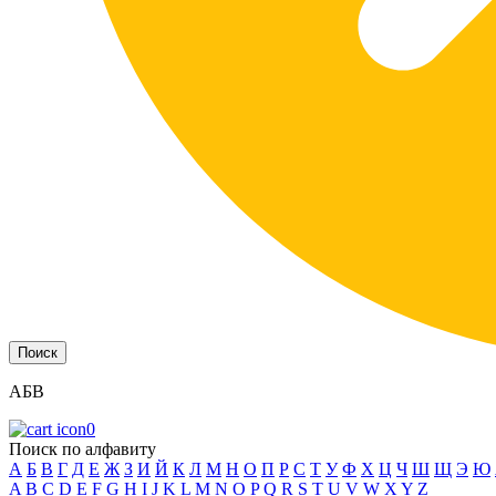
АБВ
0
Поиск по алфавиту
А
Б
В
Г
Д
Е
Ж
З
И
Й
К
Л
М
Н
О
П
Р
С
Т
У
Ф
Х
Ц
Ч
Ш
Щ
Э
Ю
A
B
C
D
E
F
G
H
I
J
K
L
M
N
O
P
Q
R
S
T
U
V
W
X
Y
Z