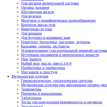
Для органов мочеполовой системы
Органы дыхания
Щитовидная железа
Для мужчин
Мозговое и периферическое кровообращение
Контроль массы тела
Иммунная система
Для женщин
Для будущих и кормящих мам
Гематоген, батончики, пастилки, леденцы
Бальзамы, сиропы, экстракты
Успокоительные (для центральной нервной системы
Источники витаминов и минеральных веществ
При диабете
Рыбий жир, масла, омега-3-6-9
Пробиотики и пребиотики
При кашле и простуде
Медицинские изделия
Гинекологические, урологические средства
Медицинские изделия при заболевании опорно-дви
Термометры
Перчатки и напальчники
Таблетницы
Тесты для определения беременности и овуляции
Тест-полоски