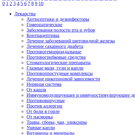
0
1
2
3
4
5
6
7
8
9
10
Лекарства
Антисептики и дезинфекторы
Гомеопатические
Заболевания полости рта и зубов
Контрацептивы
Лечение заболеваний щитовидной железы
Лечение сахарного диабета
Противогеморроидальные
Противогрибковые средства
Стоматологические препараты
Глазные мази, гели и капли
Противопростудные комплексы
Лечение никотиновой зависимости
Нервная система
От кашля
Иммуномодулирующее и иммуностимулирующее де
Противовирусные
Против аллергии
От боли в горле
От насморка
Травы, сборы, чаи, эликсиры
Ушные капли
Витамины и минералы