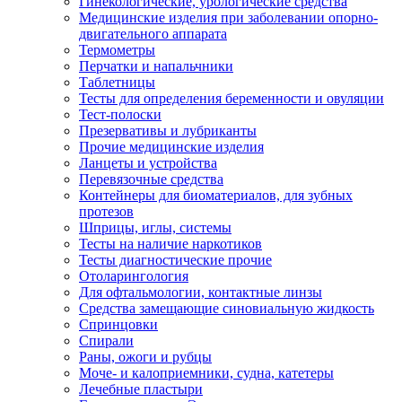
Гинекологические, урологические средства
Медицинские изделия при заболевании опорно-
двигательного аппарата
Термометры
Перчатки и напальчники
Таблетницы
Тесты для определения беременности и овуляции
Тест-полоски
Презервативы и лубриканты
Прочие медицинские изделия
Ланцеты и устройства
Перевязочные средства
Контейнеры для биоматериалов, для зубных
протезов
Шприцы, иглы, системы
Тесты на наличие наркотиков
Тесты диагностические прочие
Отоларингология
Для офтальмологии, контактные линзы
Средства замещающие синовиальную жидкость
Спринцовки
Спирали
Раны, ожоги и рубцы
Моче- и калоприемники, судна, катетеры
Лечебные пластыри