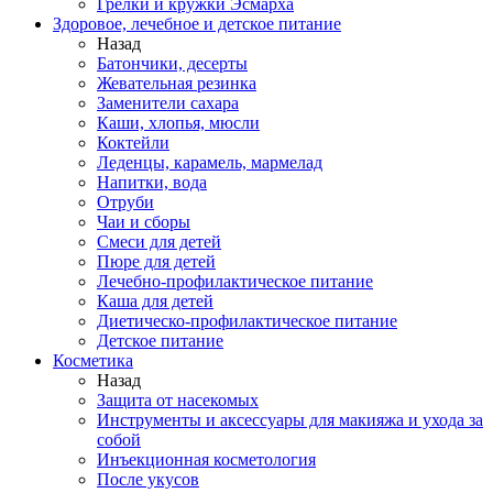
Грелки и кружки Эсмарха
Здоровое, лечебное и детское питание
Назад
Батончики, десерты
Жевательная резинка
Заменители сахара
Каши, хлопья, мюсли
Коктейли
Леденцы, карамель, мармелад
Напитки, вода
Отруби
Чаи и сборы
Смеси для детей
Пюре для детей
Лечебно-профилактическое питание
Каша для детей
Диетическо-профилактическое питание
Детское питание
Косметика
Назад
Защита от насекомых
Инструменты и аксессуары для макияжа и ухода за
собой
Инъекционная косметология
После укусов