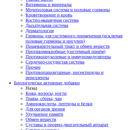
Витамины и минералы
Мочеполовая система и половые гормоны
Кроветворение и кровь
Костно-мышечная система
Дыхательная система
Дерматология
Гормоны для системного применения (исключая
половые гормоны и инсулин)
Пищеварительный тракт и обмен веществ
Противомикробные (системный приём)
Противоопухолевые и иммуномодуляторы
Сердечно-сосудистая система
Прочие
Противопаразитарные, инсектициды и
репелленты
Биологически активные добавки
Назад
Кожа, волосы, ногти
Травы, сборы, чаи
Аминокислоты, пептиды и белки
Для органов зрения
Улучшение памяти
Обмен веществ
Суставы и опорно-двигательный аппарат
Сердце и сосуды