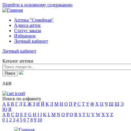
Перейти к основному содержанию
Аптека "Семейная"
Адреса аптек
Статус заказа
Избранное
Личный кабинет
Личный кабинет
Каталог аптеки
АБВ
0
Поиск по алфавиту
А
Б
В
Г
Д
Е
Ж
З
И
Й
К
Л
М
Н
О
П
Р
С
Т
У
Ф
Х
Ц
Ч
Ш
Щ
Э
Ю
Я
A
B
C
D
E
F
G
H
I
J
K
L
M
N
O
P
Q
R
S
T
U
V
W
X
Y
Z
0
1
2
3
4
5
6
7
8
9
10