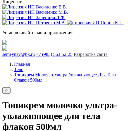
Лицензии
Устанавливайте наши приложения:
semeynay@bk.ru
+7 (983) 563-52-25
Разработка сайта
Главная
Тело
Топикрем Молочко Ультра Увлажняющее Для Тела
Флакон 500мл
Топикрем молочко ультра-
увлажняющее для тела
флакон 500мл