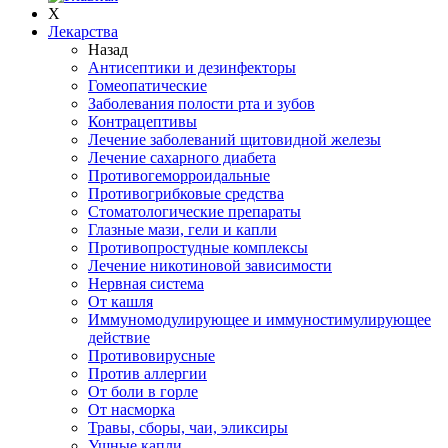
X
Лекарства
Назад
Антисептики и дезинфекторы
Гомеопатические
Заболевания полости рта и зубов
Контрацептивы
Лечение заболеваний щитовидной железы
Лечение сахарного диабета
Противогеморроидальные
Противогрибковые средства
Стоматологические препараты
Глазные мази, гели и капли
Противопростудные комплексы
Лечение никотиновой зависимости
Нервная система
От кашля
Иммуномодулирующее и иммуностимулирующее
действие
Противовирусные
Против аллергии
От боли в горле
От насморка
Травы, сборы, чаи, эликсиры
Ушные капли