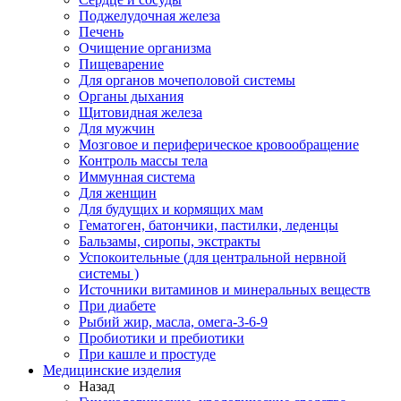
Поджелудочная железа
Печень
Очищение организма
Пищеварение
Для органов мочеполовой системы
Органы дыхания
Щитовидная железа
Для мужчин
Мозговое и периферическое кровообращение
Контроль массы тела
Иммунная система
Для женщин
Для будущих и кормящих мам
Гематоген, батончики, пастилки, леденцы
Бальзамы, сиропы, экстракты
Успокоительные (для центральной нервной
системы )
Источники витаминов и минеральных веществ
При диабете
Рыбий жир, масла, омега-3-6-9
Пробиотики и пребиотики
При кашле и простуде
Медицинские изделия
Назад