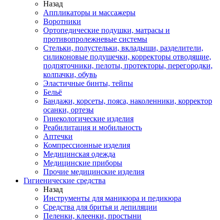
Назад
Аппликаторы и массажеры
Воротники
Ортопедические подушки, матрасы и
противопролежневые системы
Стельки, полустельки, вкладыши, разделители,
силиконовые подушечки, корректоры отводящие,
подпяточники, пелоты, протекторы, перегородки,
колпачки, обувь
Эластичные бинты, тейпы
Бельё
Бандажи, корсеты, пояса, наколенники, корректор
осанки, ортезы
Гинекологические изделия
Реабилитация и мобильность
Аптечки
Компрессионные изделия
Медицинская одежда
Медицинские приборы
Прочие медицинские изделия
Гигиенические средства
Назад
Инструменты для маникюра и педикюра
Средства для бритья и депиляции
Пеленки, клеенки, простыни