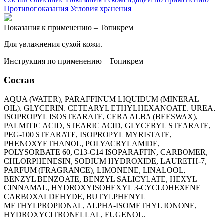
Противопоказания
Условия хранения
Показания к применению – Топикрем
Для увлажнения сухой кожи.
Инструкция по применению – Топикрем
Состав
AQUA (WATER), PARAFFINUM LIQUIDUM (MINERAL
OIL), GLYCERIN, CETEARYL ETHYLHEXANOATE, UREA,
ISOPROPYL ISOSTEARATE, CERA ALBA (BEESWAX),
PALMITIC ACID, STEARIC ACID, GLYCERYL STEARATE,
PEG-100 STEARATE, ISOPROPYL MYRISTATE,
PHENOXYETHANOL, POLYACRYLAMIDE,
POLYSORBATE 60, C13-C14 ISOPARAFFIN, CARBOMER,
CHLORPHENESIN, SODIUM HYDROXIDE, LAURETH-7,
PARFUM (FRAGRANCE), LIMONENE, LINALOOL,
BENZYL BENZOATE, BENZYL SALICYLATE, HEXYL
CINNAMAL, HYDROXYISOHEXYL 3-CYCLOHEXENE
CARBOXALDEHYDE, BUTYLPHENYL
METHYLPROPIONAL, ALPHA-ISOMETHYL IONONE,
HYDROXYCITRONELLAL, EUGENOL.