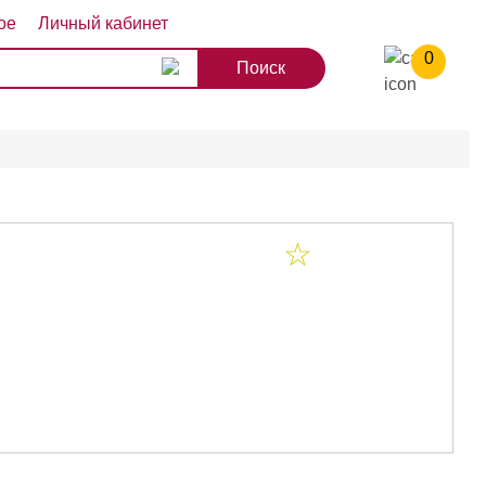
ое
Личный кабинет
0
8
9
10