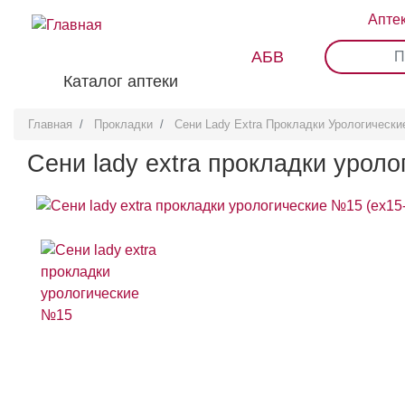
Перейти
Апте
к
основному
АБВ
0
1
2
3
содержанию
Каталог аптеки
Главная
Прокладки
Сени Lady Еxtra Прокладки Урологическ
Сени lady еxtra прокладки урол