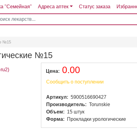
ка "Семейная"
Адреса аптек
Статус заказа
Избранн
4
5
6
7
ие №15
огические №15
0.00
Цена
Сообщить о поступлении
Артикул
5900516690427
Производитель
Torunskie
Объем
15 штук
Форма
Прокладки урологические