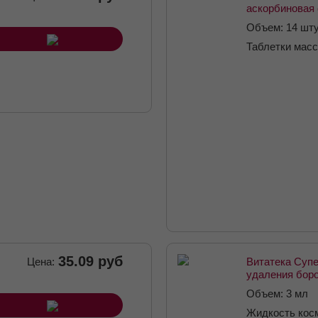
аскорбиновая 
вкусом малин
Объем: 14 шт
массой 2,9г №
Таблетки массо
35.09 руб
Цена:
Витатека Суп
удаления боро
папиллом жид
Объем: 3 мл
косметическа
Жидкость кос