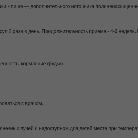
авки к пище — дополнительного источника полиненасыщенны
псул 2 раза в день. Продолжительность приема - 4-6 недел
нность, кормление грудью.
оваться с врачом.
лнечных лучей и недоступном для детей месте при темпера