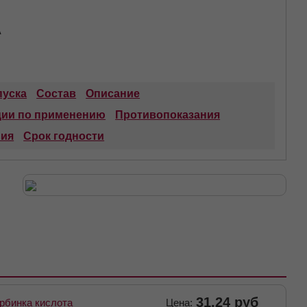
А
уска
Состав
Описание
ции по применению
Противопоказания
ния
Срок годности
31.24 руб
рбинка кислота
Цена: