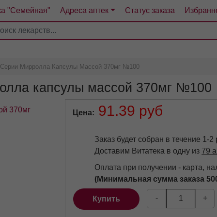
ка "Семейная"
Адреса аптек
Статус заказа
Избранн
4
5
6
7
 Серии Мирролла Капсулы Массой 370мг №100
ролла капсулы массой 370мг №100
91.39 руб
Цена
Заказ будет собран в течение 1-2
Доставим Витатека в одну из
79 а
Оплата при получении - карта, н
(Минимальная сумма заказа 50
-
+
Купить