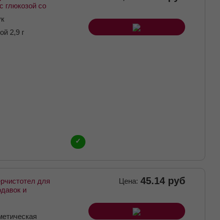
с глюкозой со
ы таблетки
ук
14 (отпуск 29шт)
й 2,9 г
✓
45.14 руб
ерчистотел для
Цена:
давок и
кость
я флакон 3мл
метическая