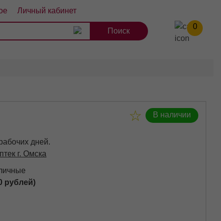
ое
Личный кабинет
0
8
9
10
В наличии
 рабочих дней.
птек г. Омска
аличные
0 рублей)