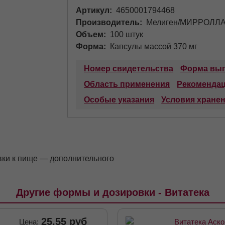
Артикул
4650001794468
Производитель
Мелиген/МИРРОЛЛ
Объем
100 штук
Форма
Капсулы массой 370 мг
Номер свидетельства
Форма вып
Область применения
Рекоменда
Особые указания
Условия хране
вки к пище — дополнительного
Другие формы и дозировки - Витатека
25.55 руб
Цена:
Витатека Аско