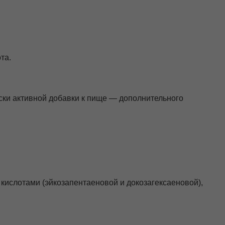
та.
ски активной добавки к пище — дополнительного
кислотами (эйкозапентаеновой и докозагексаеновой),