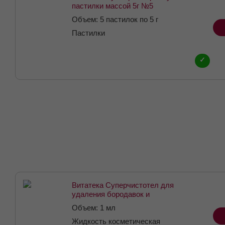
пастилки массой 5г №5
Объем: 5 пастилок по 5 г
Пастилки
✓
Витатека Суперчистотел для
удаления бородавок и
папиллом жидкость
Объем: 1 мл
косметическая флакон 1мл
Жидкость косметическая