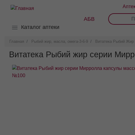
Перейти
Апте
к
основному
АБВ
0
1
2
3
содержанию
Каталог аптеки
Главная
Рыбий жир, масла, омега-3-6-9
Витатека Рыбий Жир
Витатека Рыбий жир серии Мир