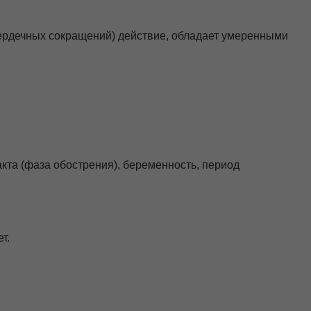
сердечных сокращений) действие, обладает умеренными
та (фаза обострения), беременность, период
т.