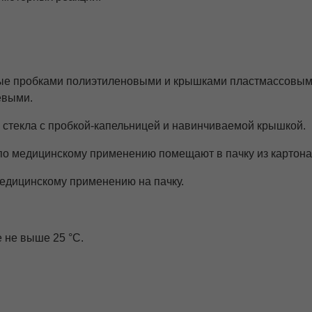
нные пробками полиэтиленовыми и крышками пластмассовы
евыми.
 стекла с пробкой-капельницей и навинчиваемой крышкой.
по медицинскому применению помещают в пачку из картона
медицинскому применению на пачку.
 не выше 25 °C.