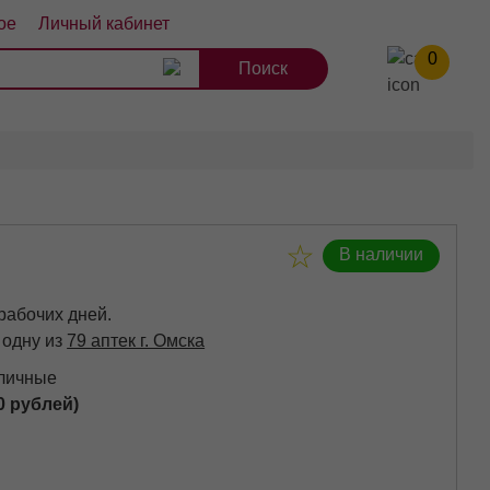
ое
Личный кабинет
0
8
9
10
В наличии
 рабочих дней.
 одну из
79 аптек г. Омска
аличные
0 рублей)