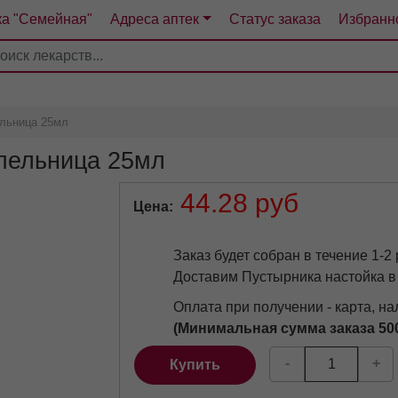
ка "Семейная"
Адреса аптек
Статус заказа
Избранн
4
5
6
7
ельница 25мл
пельница 25мл
44.28 руб
тографии.
Цена
Заказ будет собран в течение 1-2
Доставим Пустырника настойка в
Оплата при получении - карта, н
(Минимальная сумма заказа 50
-
+
Купить