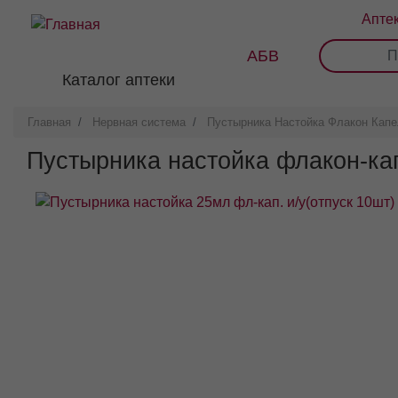
Перейти
Апте
к
основному
АБВ
0
1
2
3
содержанию
Каталог аптеки
Главная
Нервная система
Пустырника Настойка Флакон Кап
Пустырника настойка флакон-ка
Внешний вид товара может отличаться от изображенного на фо