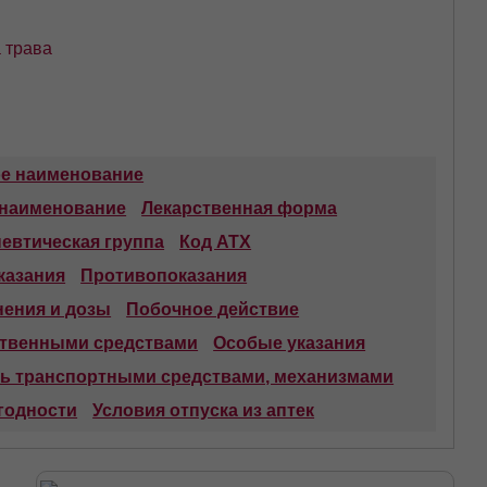
 трава
ое наименование
 наименование
Лекарственная форма
евтическая группа
Код АТХ
казания
Противопоказания
ения и дозы
Побочное действие
ственными средствами
Особые указания
ть транспортными средствами, механизмами
годности
Условия отпуска из аптек