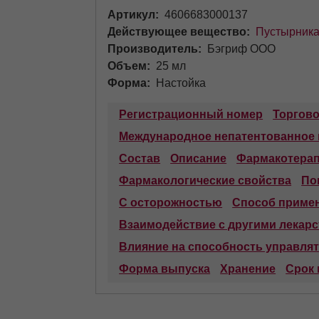
Артикул
4606683000137
Действующее вещество
Пустырника
Производитель
Бэгриф ООО
Объем
25 мл
Форма
Настойка
Регистрационный номер
Торгов
Международное непатентованное
Состав
Описание
Фармакотерап
Фармакологические свойства
По
С осторожностью
Способ примен
Взаимодействие с другими лекар
Влияние на способность управля
Форма выпуска
Хранение
Срок 