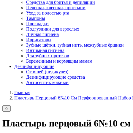
Средства для бритья и депиляции
Пеленки, клеенки, простыни
Уход за полостью рта
Тампоны
Прокладки
Подгузники для взрослых
Личная гигиена
Ирригаторы
Зубные щётки, зубная нить, межзубные ёршики
Интимная гигиена
Для зубных протезов
Беременным и кормящим мамам
Дезинфицирующие
От вшей (педикулез)
Дезинфицирующие средства
Антисептик кожный
Главная
Пластырь Перцовый 6№10 См Перфорированный Набор
Пластырь перцовый 6№10 см