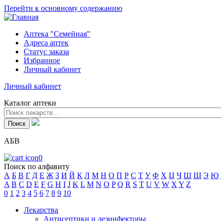
Перейти к основному содержанию
Аптека "Семейная"
Адреса аптек
Статус заказа
Избранное
Личный кабинет
Личный кабинет
Каталог аптеки
АБВ
0
Поиск по алфавиту
А
Б
В
Г
Д
Е
Ж
З
И
Й
К
Л
М
Н
О
П
Р
С
Т
У
Ф
Х
Ц
Ч
Ш
Щ
Э
Ю
A
B
C
D
E
F
G
H
I
J
K
L
M
N
O
P
Q
R
S
T
U
V
W
X
Y
Z
0
1
2
3
4
5
6
7
8
9
10
Лекарства
Антисептики и дезинфекторы