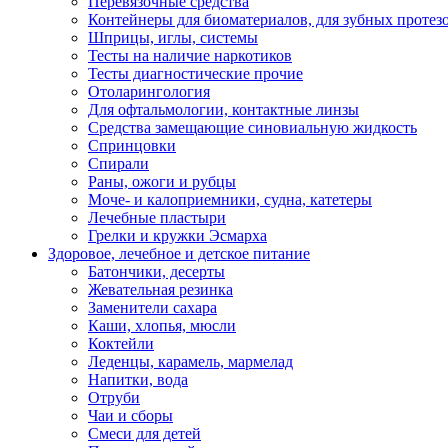
Перевязочные средства
Контейнеры для биоматериалов, для зубных протез
Шприцы, иглы, системы
Тесты на наличие наркотиков
Тесты диагностические прочие
Отоларингология
Для офтальмологии, контактные линзы
Средства замещающие синовиальную жидкость
Спринцовки
Спирали
Раны, ожоги и рубцы
Моче- и калоприемники, судна, катетеры
Лечебные пластыри
Грелки и кружки Эсмарха
Здоровое, лечебное и детское питание
Батончики, десерты
Жевательная резинка
Заменители сахара
Каши, хлопья, мюсли
Коктейли
Леденцы, карамель, мармелад
Напитки, вода
Отруби
Чаи и сборы
Смеси для детей