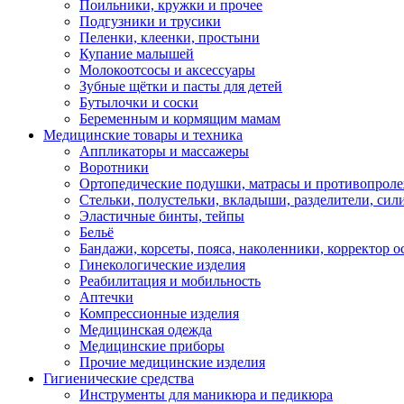
Поильники, кружки и прочее
Подгузники и трусики
Пеленки, клеенки, простыни
Купание малышей
Молокоотсосы и аксессуары
Зубные щётки и пасты для детей
Бутылочки и соски
Беременным и кормящим мамам
Медицинские товары и техника
Аппликаторы и массажеры
Воротники
Ортопедические подушки, матрасы и противопрол
Стельки, полустельки, вкладыши, разделители, сил
Эластичные бинты, тейпы
Бельё
Бандажи, корсеты, пояса, наколенники, корректор о
Гинекологические изделия
Реабилитация и мобильность
Аптечки
Компрессионные изделия
Медицинская одежда
Медицинские приборы
Прочие медицинские изделия
Гигиенические средства
Инструменты для маникюра и педикюра