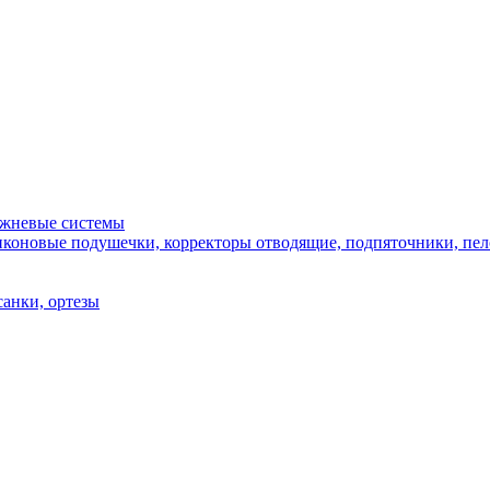
ежневые системы
иконовые подушечки, корректоры отводящие, подпяточники, пело
санки, ортезы