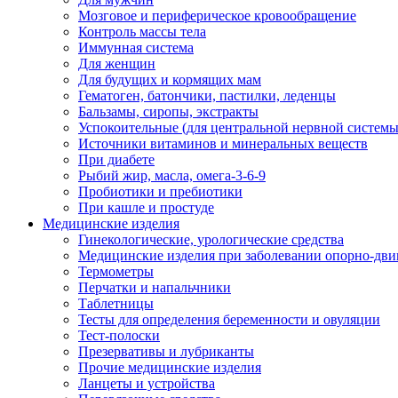
Мозговое и периферическое кровообращение
Контроль массы тела
Иммунная система
Для женщин
Для будущих и кормящих мам
Гематоген, батончики, пастилки, леденцы
Бальзамы, сиропы, экстракты
Успокоительные (для центральной нервной системы
Источники витаминов и минеральных веществ
При диабете
Рыбий жир, масла, омега-3-6-9
Пробиотики и пребиотики
При кашле и простуде
Медицинские изделия
Гинекологические, урологические средства
Медицинские изделия при заболевании опорно-дви
Термометры
Перчатки и напальчники
Таблетницы
Тесты для определения беременности и овуляции
Тест-полоски
Презервативы и лубриканты
Прочие медицинские изделия
Ланцеты и устройства