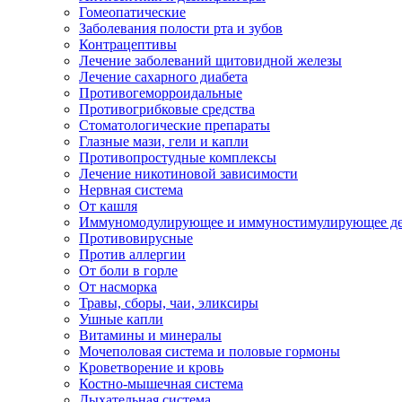
Гомеопатические
Заболевания полости рта и зубов
Контрацептивы
Лечение заболеваний щитовидной железы
Лечение сахарного диабета
Противогеморроидальные
Противогрибковые средства
Стоматологические препараты
Глазные мази, гели и капли
Противопростудные комплексы
Лечение никотиновой зависимости
Нервная система
От кашля
Иммуномодулирующее и иммуностимулирующее де
Противовирусные
Против аллергии
От боли в горле
От насморка
Травы, сборы, чаи, эликсиры
Ушные капли
Витамины и минералы
Мочеполовая система и половые гормоны
Кроветворение и кровь
Костно-мышечная система
Дыхательная система