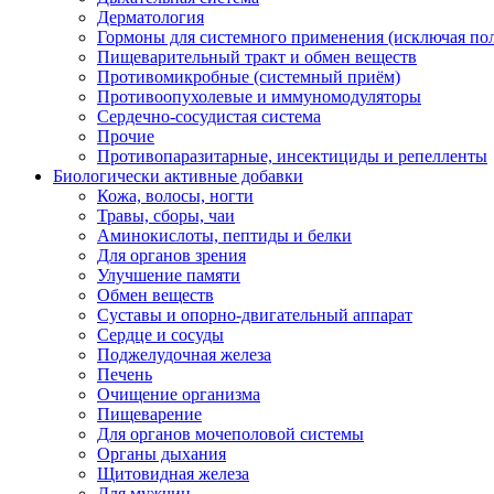
Дерматология
Гормоны для системного применения (исключая по
Пищеварительный тракт и обмен веществ
Противомикробные (системный приём)
Противоопухолевые и иммуномодуляторы
Сердечно-сосудистая система
Прочие
Противопаразитарные, инсектициды и репелленты
Биологически активные добавки
Кожа, волосы, ногти
Травы, сборы, чаи
Аминокислоты, пептиды и белки
Для органов зрения
Улучшение памяти
Обмен веществ
Суставы и опорно-двигательный аппарат
Сердце и сосуды
Поджелудочная железа
Печень
Очищение организма
Пищеварение
Для органов мочеполовой системы
Органы дыхания
Щитовидная железа
Для мужчин