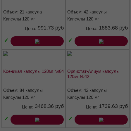
Ксеникал капсулы 120мг №21
Ксеникал капсулы 120мг №42
Липаз ЖКТ ингибитор
Код АТХ
Объем: 21 капсула
Объем: 42 капсулы
Капсулы 120 мг
Капсулы 120 мг
A08AB01
991.73 руб
1883.68 руб
Цена:
Цена:
Фармакологические свойства
✓
✓
Фармакодинамика
Орлистат — специфический ингибитор желудочно-кишечных
липаз длительного действия. Действует в просвете желудка и
тонкого кишечника, образуя ковалентную связь с активным
Ксеникал капсулы 120мг №84
Орлистат-Алиум капсулы
сериновым участком желудочной и панкреатической липаз.
120мг №42
Инактивированный фермент не способен расщеплять жиры
пищи, поступающие в виде триглицеридов, до абсорбируемых
Объем: 84 капсулы
Объем: 42 капсулы
свободных жирных кислот и моноглицеридов. Нерасщеплённые
Капсулы 120 мг
Капсулы 120 мг
триглицериды не всасываются, в связи с чем уменьшается
поступление калорий в организм, что приводит к уменьшению
3468.36 руб
1739.63 руб
Цена:
Цена:
массы тела. Терапевтическое действие препарата
осуществляется без всасывания в системный кровоток.
✓
✓