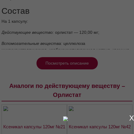
капсулы
Состав
На 1 капсулу:
Действующее вещество:
орлистат — 120,00 мг;
Вспомогательные вещества:
целлюлоза
микрокристаллическая, карбоксиметилкрахмал натрия, кремния
диоксид коллоидный, натрия лаурилсульфат.
Посмотреть описание
Оболочка капсулы: твёрдая желатиновая капсула №1:
желатин,
титана диоксид (E171), индигокармин (E132).
Описание
Аналоги по действующему веществу –
Орлистат
Твёрдые желатиновые капсулы голубого цвета. Размер капсул
№1. Содержимое капсул белый порошок или слегка уплотнённые
X
агломераты.
Фармакотерапевтическая группа