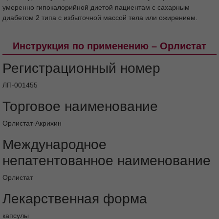
В комбинации с гипогликемическими препаратами (метформин,
Фармакокинетика в особых клинических
производные сульфонилмочевины и/или инсулин) и/или
случаях
умеренно гипокалорийной диетой пациентам с сахарным
Показания
Противопоказания
диабетом 2 типа с избыточной массой тела или ожирением.
Применение при беременности и в период
грудного вскармливания
Инструкция по применению – Орлистат
Способ применения и дозы
Побочное действие
Регистрационный номер
Постмаркетинговое наблюдение
ЛП-001455
Передозировка
Торговое наименование
Взаимодействие с другими
лекарственными средствами
Орлистат-Акрихин
Особые указания
Международное
Влияние на способность управлять
транспортными средствами, механизмами
непатентованное наименование
Форма выпуска
Условия хранения
Орлистат
Срок годности
Условия отпуска из аптек
Лекарственная форма