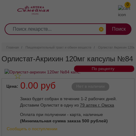
0
1
2
3
4
5
6
7
8
9
Перейти
0
10
к
основному
содержанию
Главная
Пищеварительный тракт и обмен веществ
Орлистат Акрихин 120м
Орлистат-Акрихин 120мг капсулы №84
По рецепту
Внешний вид товара может отличаться от изображенного на
фотографии.
0.00 руб
Цена
Нет в наличии
Заказ будет собран в течение 1-2 рабочих дней.
Доставим Орлистат в одну из
79 аптек г. Омска
Оплата при получении - карта, наличные
(Минимальная сумма заказа 500 рублей)