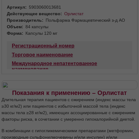
Сообщить о поступлении
Артикул
5903060013681
Действующее вещество
Орлистат
Производитель
Польфарма Фармацевтический з-д АО
Объем
84 капсулы
Форма
Капсулы 120 мг
Регистрационный номер
Торговое наименование
Международное непатентованное
наименование
Лекарственная форма
Состав
Описание
Фармакотерапевтическая группа
Код АТХ
Показания к применению – Орлистат
Фармакологические свойства
Длительная терапия пациентов с ожирением (индекс массы тела
Фармакодинамика
Эффективность
≥30 кг/м2) или пациентов с избыточной массой тела (индекс
массы тела ≥28 кг/м2), имеющих ассоциированные с ожирением
Фармакокинетика
Всасывание
факторы риска, в сочетании с умеренно гипокалорийной диетой.
Распределение
Метаболизм
Выведение