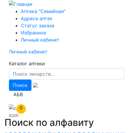
Перейти
к
Аптека "Семейная"
основному
Адреса аптек
содержанию
Статус заказа
Избранное
Личный кабинет
Личный кабинет
Каталог аптеки
АБВ
0
Поиск по алфавиту