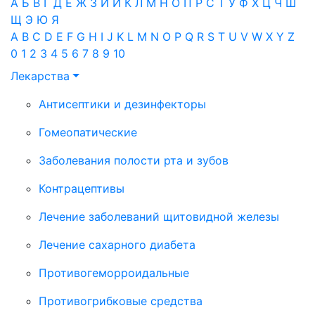
А
Б
В
Г
Д
Е
Ж
З
И
Й
К
Л
М
Н
О
П
Р
С
Т
У
Ф
Х
Ц
Ч
Ш
Щ
Э
Ю
Я
A
B
C
D
E
F
G
H
I
J
K
L
M
N
O
P
Q
R
S
T
U
V
W
X
Y
Z
0
1
2
3
4
5
6
7
8
9
10
Лекарства
Антисептики и дезинфекторы
Гомеопатические
Заболевания полости рта и зубов
Контрацептивы
Лечение заболеваний щитовидной железы
Лечение сахарного диабета
Противогеморроидальные
Противогрибковые средства