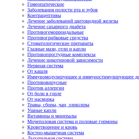
Гомеопатические
Заболевания полости рта и зубов
Контрацептивы
Лечение заболеваний щитовидной железы
Лечение сахарного диабета
Противогеморроидальные
Противогрибковые средства
Стоматологические препараты
Глазные мази, гели и капли
Противопростудные комплексы
Лечение никотиновой зависимости
Нервная система
От кашля
Иммуномодулирующее и иммуностимулирующее де
Противовирусные
Против аллергии
От боли в горле
От насморка
Травы, сборы, чаи, эликсиры
Ушные капли
Витамины и минералы
Мочеполовая система и половые гормоны
Кроветворение и кровь
Костно-мышечная система
Дыхательная система