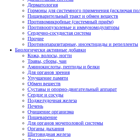
Дерматология
Гормоны для системного применения (исключая по
Пищеварительный тракт и обмен веществ
Противомикробные (системный приём)
Противоопухолевые и иммуномодуляторы
Сердечно-сосудистая система
Прочие
Противопаразитарные, инсектициды и репелленты
Биологически активные добавки
Кожа, волосы, ногти
Травы, сборы, чаи
Аминокислоты, пептиды и белки
Для органов зрения
Улучшение памяти
Обмен веществ
Суставы и опорно-двигательный аппарат
Сердце и сосуды
Поджелудочная железа
Печень
Очищение организма
Пищеварение
Для органов мочеполовой системы
Органы дыхания
Щитовидная железа
Для мужчин