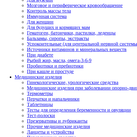
Мозговое и периферическое кровообращение
Контроль массы тела
Иммунная система
Для женщин
Для будущих и кормящих мам
Гематоген, батончики, пастилки, леденцы
Бальзамы, сиропы, экстракты
Успокоительные (для центральной нервной системы
Источники витаминов и минеральных веществ
При диабете
Рыбий жир, масла, омега-3-6-9
Пробиотики и пребиотики
При кашле и простуде
Медицинские изделия
Гинекологические, урологические средства
Медицинские изделия при заболевании опорно-дви
Термометры
Перчатки и напальчники
Таблетницы
Тесты для определения беременности и овуляции
Тест-полоски
Презервативы и лубриканты
Прочие медицинские изделия
Ланцеты и устройства