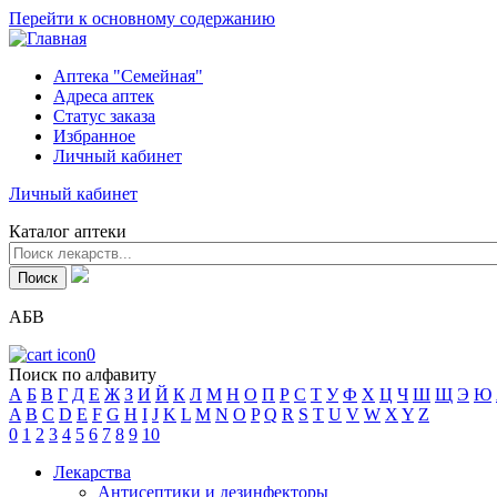
Перейти к основному содержанию
Аптека "Семейная"
Адреса аптек
Статус заказа
Избранное
Личный кабинет
Личный кабинет
Каталог аптеки
АБВ
0
Поиск по алфавиту
А
Б
В
Г
Д
Е
Ж
З
И
Й
К
Л
М
Н
О
П
Р
С
Т
У
Ф
Х
Ц
Ч
Ш
Щ
Э
Ю
A
B
C
D
E
F
G
H
I
J
K
L
M
N
O
P
Q
R
S
T
U
V
W
X
Y
Z
0
1
2
3
4
5
6
7
8
9
10
Лекарства
Антисептики и дезинфекторы