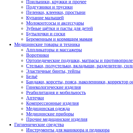
Поильники, кружки и прочее
Подгузники и трусики
Пеленки, клеенки, простыни
Купание малышей
Молокоотсосы и аксессуары
Зубные щётки и пасты для детей
Бутылочки и соски
Беременным и кормящим мамам
Медицинские товары и техника
Аппликаторы и массажеры
Воротники
Ортопедические подушки, матрасы и противопрол
Стельки, полустельки, вкладыши, разделители, сил
Эластичные бинты, тейпы
Бельё
Бандажи, корсеты, пояса, наколенники, корректор о
Гинекологические изделия
Реабилитация и мобильность
Аптечки
Компрессионные изделия
Медицинская одежда
Медицинские приборы
Прочие медицинские изделия
Гигиенические средства
Инструменты для маникюра и педикюра