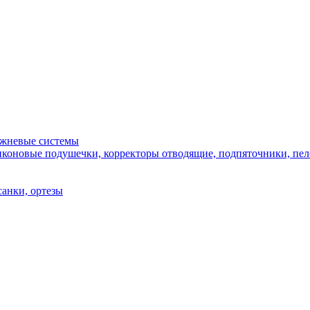
ежневые системы
иконовые подушечки, корректоры отводящие, подпяточники, пело
санки, ортезы