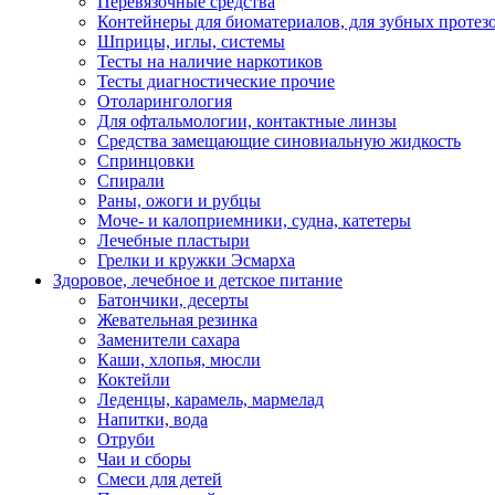
Перевязочные средства
Контейнеры для биоматериалов, для зубных протез
Шприцы, иглы, системы
Тесты на наличие наркотиков
Тесты диагностические прочие
Отоларингология
Для офтальмологии, контактные линзы
Средства замещающие синовиальную жидкость
Спринцовки
Спирали
Раны, ожоги и рубцы
Моче- и калоприемники, судна, катетеры
Лечебные пластыри
Грелки и кружки Эсмарха
Здоровое, лечебное и детское питание
Батончики, десерты
Жевательная резинка
Заменители сахара
Каши, хлопья, мюсли
Коктейли
Леденцы, карамель, мармелад
Напитки, вода
Отруби
Чаи и сборы
Смеси для детей