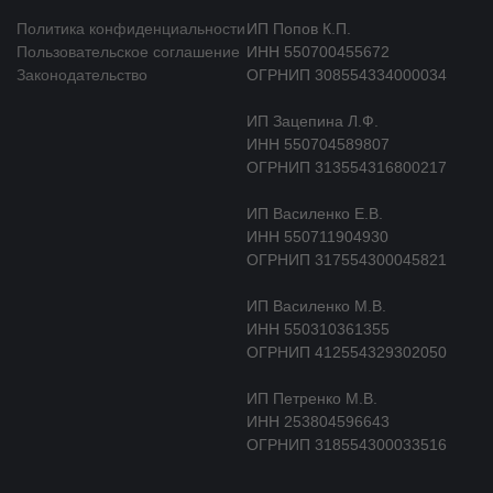
Политика конфиденциальности
ИП Попов К.П.
Пользовательское соглашение
ИНН 550700455672
Законодательство
ОГРНИП 308554334000034
ИП Зацепина Л.Ф.
ИНН 550704589807
ОГРНИП 313554316800217
ИП Василенко Е.В.
ИНН 550711904930
ОГРНИП 317554300045821
ИП Василенко М.В.
ИНН 550310361355
ОГРНИП 412554329302050
ИП Петренко М.В.
ИНН 253804596643
ОГРНИП 318554300033516