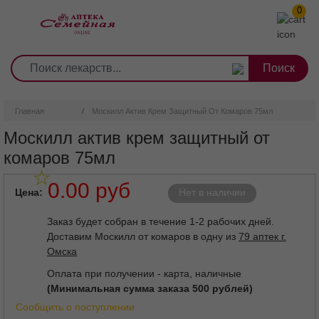
0
1
2
3
4
5
6
7
8
9
Перейти
0
10
к
основному
содержанию
Главная
Москилл Актив Крем Защитный От Комаров 75мл
Москилл актив крем защитный от
комаров 75мл
0.00 руб
Цена
Нет в наличии
Заказ будет собран в течение 1-2 рабочих дней.
Доставим Москилл от комаров в одну из
79 аптек г.
Омска
Оплата при получении - карта, наличные
(Минимальная сумма заказа 500 рублей)
Сообщить о поступлении