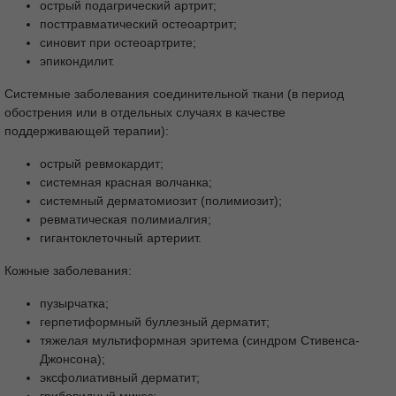
острый подагрический артрит;
Форма выпуска
Хранение
Срок годности
посттравматический остеоартрит;
Условия отпуска из аптек
синовит при остеоартрите;
эпикондилит.
Системные заболевания соединительной ткани (в период
обострения или в отдельных случаях в качестве
поддерживающей терапии):
острый ревмокардит;
системная красная волчанка;
системный дерматомиозит (полимиозит);
ревматическая полимиалгия;
гигантоклеточный артериит.
Кожные заболевания:
пузырчатка;
герпетиформный буллезный дерматит;
тяжелая мультиформная эритема (синдром Стивенса-
Джонсона);
эксфолиативный дерматит;
грибовидный микоз;