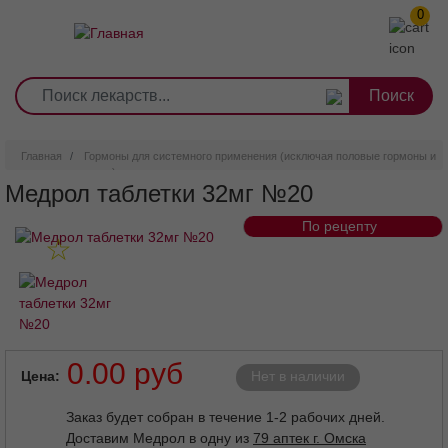
0
1
2
3
4
5
6
7
8
9
Перейти
0
10
к
основному
содержанию
Главная
Гормоны для системного применения (исключая половые гормоны и
инсулин)
Медрол таблетки 32мг №20
По рецепту
0.00 руб
Цена
Нет в наличии
Заказ будет собран в течение 1-2 рабочих дней.
Доставим Медрол в одну из
79 аптек г. Омска