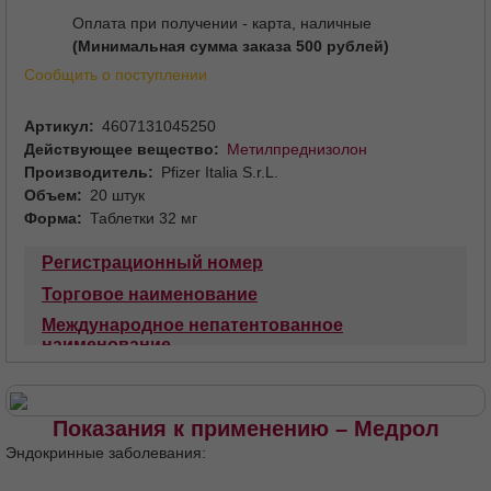
Оплата при получении - карта, наличные
(Минимальная сумма заказа 500 рублей)
Сообщить о поступлении
Артикул
4607131045250
Действующее вещество
Метилпреднизолон
Производитель
Pfizer Italia S.r.L.
Объем
20 штук
Форма
Таблетки 32 мг
Регистрационный номер
Торговое наименование
Международное непатентованное
наименование
Лекарственная форма
Состав
Описание
Фармакотерапевтическая группа
Код АТХ
Показания к применению – Медрол
Фармакологические свойства
Эндокринные заболевания:
Фармакодинамика