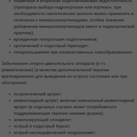
первичная и вторичная надпочечниковая недостаточность
Влияние на воспалительный процесс и
(препараты выбора гидрокортизон или кортизон; при
иммунный ответ
необходимости синтетические аналоги можно применять в
Влияние на углеводный и белковый обмен
сочетании с минералокортикоидами; особое значение
Влияние на жировой обмен
добавление минералокортикоидов имеет в педиатрической
практике);
Фармакокинетика
Всасывание
врожденная гиперплазия надпочечников;
Метаболизм
Выведение
Показания
хронический и подострый тиреоидит;
гиперкальциемия при злокачественных новообразованиях.
Противопоказания
С осторожностью
Применение при беременности и в период
Заболевания опорно-двигательного аппарата (в т.ч.
грудного вскармливания
ревматические) (в качестве дополнительной терапии
Способ применения и дозы
кратковременно для выведения из острого состояния или при
обострении):
АЛЬТЕРНИРУЮЩАЯ ТЕРАПИЯ
Побочное действие
Передозировка
псориатический артрит;
ревматоидный артрит, включая ювенильный ревматоидный
Взаимодействие с другими
артрит (в отдельных случаях может потребоваться
лекарственными средствами
поддерживающая терапия низкими дозами);
Особые указания
анкилозирующий спондилит;
Влияние на способность управлять
острый и подострый бурсит;
транспортными средствами, механизмами
острый неспецифический тендосиновит;