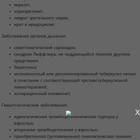
кератит;
хориоретинит;
неврит зрительного нерва;
ирит и иридоциклит.
Заболевания органов дыхания:
симптоматический саркоидоз;
синдром Леффлера, не поддающийся терапии другими
средствами;
бериллиоз;
молниеносный или диссеминированный туберкулез легких
в сочетании с соответствующей противотуберкулезной
химиотерапией;
аспирационный пневмонит.
Гематологические заболевания:
X
идиопатическая тромбоцитопеническая пурпура у
взрослых;
вторичная тромбоцитопения у взрослых;
приобретенная (аутоиммунная) гемолитическая анемия;