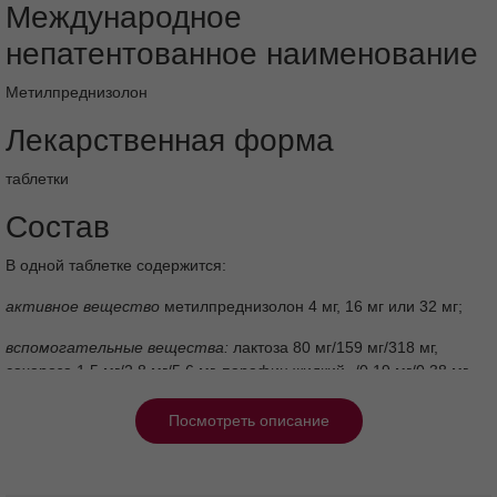
Международное
непатентованное наименование
Метилпреднизолон
Лекарственная форма
таблетки
Состав
В одной таблетке содержится:
активное вещество
метилпреднизолон 4 мг, 16 мг или 32 мг;
вспомогательные вещества:
лактоза 80 мг/159 мг/318 мг,
сахароза 1,5 мг/2,8 мг/5,6 мг, парафин жидкий -/0,19 мг/0,38 мг,
кальция стеарат 0,8 мг/1,75 мг/4 мг, крахмал кукурузный
12,3 мг/25,3 мг/55,22 мг, крахмал кукурузный высушенный 2 мг/-/-.
Посмотреть описание
Описание