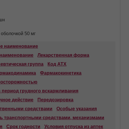
шн
 оболочкой 50 мг
ое наименование
 наименование
Лекарственная форма
евтическая группа
Код АТХ
рмакодинамика
Фармакокинетика
 осторожностью
в период грудного вскармливания
чное действие
Передозировка
ственными средствами
Особые указания
ть транспортными средствами, механизмами
я
Срок годности
Условия отпуска из аптек