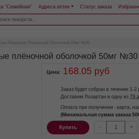
ка "Семейная"
Адреса аптек
Статус заказа
Избранн
4
5
6
7
етки Покрытые Плёночной Оболочкой 50мг №30
тые плёночной оболочкой 50мг №30
168.05 руб
Цена
Заказ будет собран в течение 1-2
Доставим Лозартан в одну из
79 а
Оплата при получении - карта, н
(Минимальная сумма заказа 50
-
+
Купить