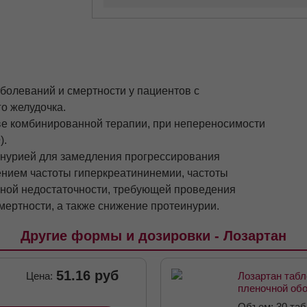
болеваний и смертности у пациентов с
о желудочка.
аве комбинированной терапии, при непереносимости
).
еинурией для замедления прогрессирования
нием частоты гиперкреатининемии, частоты
чной недостаточности, требующей проведения
мертности, а также снижение протеинурии.
Другие формы и дозировки - Лозартан
51.16 руб
Цена:
Лозартан табл
пленочной об
Объем: 30 таб