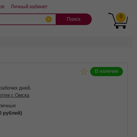
ое
Личный кабинет
0
8
9
10
В наличии
 рабочих дней.
птек г. Омска
аличные
0 рублей)