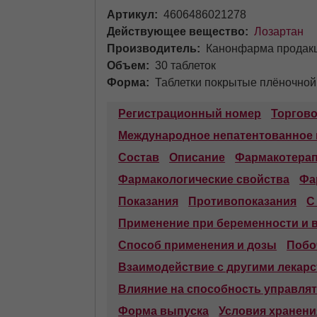
Артикул
4606486021278
Действующее вещество
Лозартан
Производитель
Канонфарма продак
Объем
30 таблеток
Форма
Таблетки покрытые плёночной
Регистрационный номер
Торгов
Международное непатентованное
Состав
Описание
Фармакотерап
Фармакологические свойства
Фа
Показания
Противопоказания
С
Применение при беременности и 
Способ применения и дозы
Побо
Взаимодействие с другими лекар
Влияние на способность управля
Форма выпуска
Условия хранени