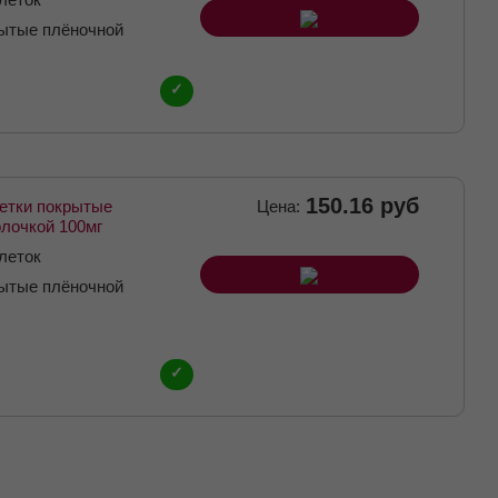
рытые плёночной
мг
✓
150.16 руб
етки покрытые
Цена:
лочкой 100мг
леток
рытые плёночной
 мг
✓