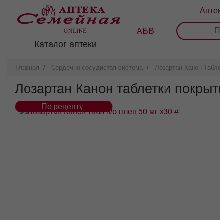
Перейти
Апте
к
основному
АБВ
0
1
2
3
содержанию
Каталог аптеки
Главная
Сердечно-сосудистая система
Лозартан Канон Табл
Лозартан Канон таблетки покры
По рецепту