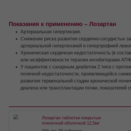
Показания к применению – Лозартан
Артериальная гипертензия.
Снижение риска развития сердечно-сосудистых за
артериальной гипертензией и гипертрофией левог
Хроническая сердечная недостаточность (в сост
или неэффективности терапии ингибиторами АПФ
У пациентов с сахарным диабетом 2 типа с прот
почечной недостаточности, проявляющейся сниже
развития терминальной стадии хронической поче
диализа или трансплантации почки, показателей с
Лозартан таблетки покрытые
пленочной оболочкой 12,5мг
№30
Объем: 30 таблеток