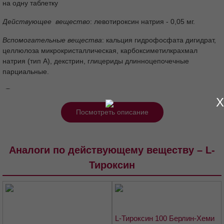
на одну таблетку
Действующее вещество
: левотироксин натрия - 0,05 мг.
Вспомогательные вещества
: кальция гидрофосфата дигидрат,
целлюлоза микрокристаллическая, карбоксиметилкрахмал
натрия (тип А), декстрин, глицериды длинноцепочечные
парциальные.
Описание
X
круглые слегка выпуклые таблетки от белого до белого со слегка
Посмотреть описание
желтоватым оттенком цвета, с риской для деления на одной
стороне и тиснением «50» на другой.
Аналоги по действующему веществу – L-
Фармакотерапевтическая группа
Тироксин
тиреоидное средство
Код АТХ
Н03АА01
L-Тироксин 100 Берлин-Хеми