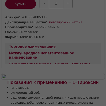
-
+
Купить
Артикул
4013054005903
Действующее вещество
Левотироксин натрия
Производитель
Берлин Хеми АГ
Объем
50 таблеток
Форма
Таблетки 50 мкг
Торговое наименование
Международное непатентованное
наименование
Лекарственная форма
Состав
Описание
Фармакотерапевтическая группа
Код АТХ
Фармакологические свойства
Показания к применению – L-Тироксин
Показания к применению
гипотиреоз;
Противопоказания
С осторожностью
эутиреоидный зоб;
в качестве заместительной терапии и для профилактики
Применение при беременности и в период
грудного вскармливания
рецидива зоба после оперативных вмешательств на