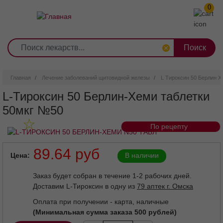
0
1
2
3
4
5
6
7
8
9
Перейти
0
10
к
основному
содержанию
Главная
Лечение заболеваний щитовидной железы
L Тироксин 50 Берлин 
L-Тироксин 50 Берлин-Хеми таблетки
50мкг №50
По рецепту
89.64 руб
Цена
В наличии
Заказ будет собран в течение 1-2 рабочих дней.
Доставим L-Тироксин в одну из
79 аптек г. Омска
Оплата при получении - карта, наличные
(Минимальная сумма заказа 500 рублей)