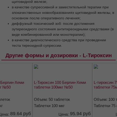
щитовидной железе;
Способ применения и дозы
в качестве супрессивной и заместительной терапии при
Побочное действие
Передозировка
злокачественных новообразованиях щитовидной железы, в
основном после оперативного лечения;
Взаимодействие с другими
лекарственными средствами
диффузный токсический зоб: после достижения
эутиреоидного состояния антитиреоидными средствами (в
Особые указания
виде комбинированной или монотерапии);
Влияние на способность к управлению
в качестве диагностического средства при проведении
транспортными средствами и механизмами
теста тиреоидной супрессии.
Форма выпуска
Условия хранения
Другие формы и дозировки - L-Тироксин
Срок годности
Условия отпуска
0 Берлин-Хеми
L-Тироксин 100 Берлин-Хеми
L-тироксин 
кг №50
таблетки 100мкг №50
таблетки 75
блеток
Объем: 50 таблеток
Объем: 100 
кг
Таблетки 100 мкг
Таблетки 75 
89.64 руб
95.94 руб
Цена:
Цена: