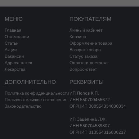
всасывания более 99% левотироксина натрия связывается с
белками плазмы крови (тироксин-связывающим глобулином,
тироксин-связывающим преальбумином и альбумином).
МЕНЮ
ПОКУПАТЕЛЯМ
Метаболизм
Главная
Личный кабинет
О компании
Корзина
Процессу монодейодирования в различных тканях подвергается
Статьи
Оформление товара
примерно 80 % левотироксина натрия с образованием Т
и
3
Акции
Возврат товара
неактивных метаболитов. Тиреоидные гормоны
Вакансии
Статус заказа
метаболизируются главным образом в печени, почках, головном
Адреса аптек
Оплата и доставка
мозге и мышцах. Незначительное количество левотироксина
Лекарства
Вопрос-ответ
натрия подвергается дезаминированию и декарбоксилированию,
а также конъюгированию с серной и глюкуроновой кислотами (в
ДОПОЛНИТЕЛЬНО
РЕКВИЗИТЫ
печени).
Политика конфиденциальности
ИП Попов К.П.
Выведение
Пользовательское соглашение
ИНН 550700455672
Законодательство
ОГРНИП 308554334000034
Метаболический клиренс левотироксина натрия составляет
приблизительно 1,2 л плазмы крови в сутки. Метаболиты
ИП Зацепина Л.Ф.
выводятся почками и через кишечник. Период полувыведения
ИНН 550704589807
левотироксина натрия составляет 7 дней. При тиреотоксикозе
ОГРНИП 313554316800217
период полувыведения укорачивается до 3-4 дней, а при