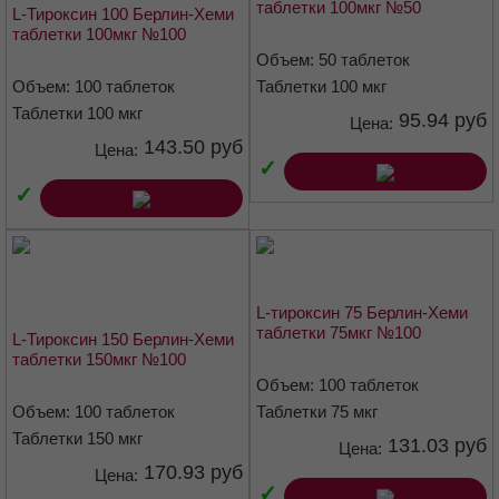
таблетки 100мкг №50
Фармакологические свойства
L-Тироксин 100 Берлин-Хеми
таблетки 100мкг №100
Фармакодинамика
Объем: 50 таблеток
Действующее вещество препарата L-Тироксин 50 Берлин-Хеми
Объем: 100 таблеток
Таблетки 100 мкг
левотироксин натрия является синтетическим левовращающим
Таблетки 100 мкг
95.94 руб
Цена:
изомером тироксина, который по своему действию идентичен
143.50 руб
Цена:
природному тиреоидному гормону, синтезируемому щитовидной
✓
железой человека. Для организма человека не существует
✓
отличий между эндогенным и экзогенным левотироксинами.
После частичного превращения в трийодтиронин (Т
) в печени и
3
почках и перехода в клетки организма, левотироксин натрия
оказывает влияние на развитие и рост тканей, обмен веществ. В
малых дозах обладает анаболическим действием на белковый и
L-тироксин 75 Берлин-Хеми
жировой обмены. В средних суточных дозах стимулирует рост и
таблетки 75мкг №100
L-Тироксин 150 Берлин-Хеми
развитие, повышает потребность тканей в кислороде,
таблетки 150мкг №100
стимулирует метаболизм белков, жиров и углеводов, повышает
Объем: 100 таблеток
функциональную активность сердечно-сосудистой системы и
Объем: 100 таблеток
Таблетки 75 мкг
центральной нервной системы.
Таблетки 150 мкг
131.03 руб
Цена:
В больших дозах левотироксин натрия угнетает выработку
170.93 руб
Цена:
тиротропин-рилизинг гормона гипоталамуса и тиреотропного
✓