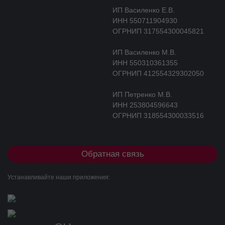
гипотиреозе удлиняется до 9-10 дней.
ИП Василенко Е.В.
ИНН 550711904930
Почечная недостаточность
ОГРНИП 317554300045821
У пациентов с почечной недостаточностью левотироксин натрия
ИП Василенко М.В.
не выводится из организма с помощью гемодиализа или
ИНН 550310361355
гемоперфузии из-за прочной связи с белками.
ОГРНИП 412554329302050
Показания к применению
ИП Петренко М.В.
гипотиреоз;
ИНН 253804596643
эутиреоидный зоб;
ОГРНИП 318554300033516
в качестве заместительной терапии и для профилактики
рецидива зоба после оперативных вмешательств на
щитовидной железе;
Обратная связь
в качестве супрессивной и заместительной терапии при
злокачественных новообразованиях щитовидной железы, в
основном после оперативного лечения;
Устанавливайте наши приложения:
диффузный токсический зоб: после достижения
эутиреоидного состояния антитиреоидными средствами (в
виде комбинированной или монотерапии);
в качестве диагностического средства при проведении