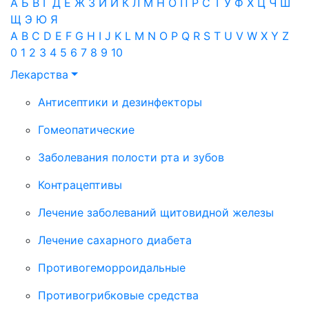
А
Б
В
Г
Д
Е
Ж
З
И
Й
К
Л
М
Н
О
П
Р
С
Т
У
Ф
Х
Ц
Ч
Ш
Щ
Э
Ю
Я
A
B
C
D
E
F
G
H
I
J
K
L
M
N
O
P
Q
R
S
T
U
V
W
X
Y
Z
0
1
2
3
4
5
6
7
8
9
10
Лекарства
Антисептики и дезинфекторы
Гомеопатические
Заболевания полости рта и зубов
Контрацептивы
Лечение заболеваний щитовидной железы
Лечение сахарного диабета
Противогеморроидальные
Противогрибковые средства