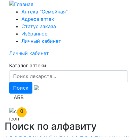
Перейти
к
Аптека "Семейная"
основному
Адреса аптек
содержанию
Статус заказа
Избранное
Личный кабинет
Личный кабинет
Каталог аптеки
АБВ
0
Поиск по алфавиту