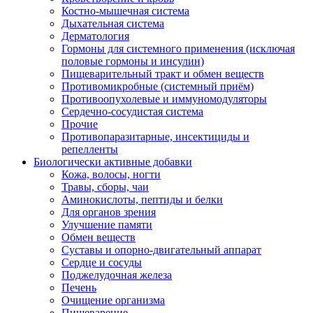
Костно-мышечная система
Дыхательная система
Дерматология
Гормоны для системного применения (исключая
половые гормоны и инсулин)
Пищеварительный тракт и обмен веществ
Противомикробные (системный приём)
Противоопухолевые и иммуномодуляторы
Сердечно-сосудистая система
Прочие
Противопаразитарные, инсектициды и
репелленты
Биологически активные добавки
Кожа, волосы, ногти
Травы, сборы, чаи
Аминокислоты, пептиды и белки
Для органов зрения
Улучшение памяти
Обмен веществ
Суставы и опорно-двигательный аппарат
Сердце и сосуды
Поджелудочная железа
Печень
Очищение организма
Пищеварение