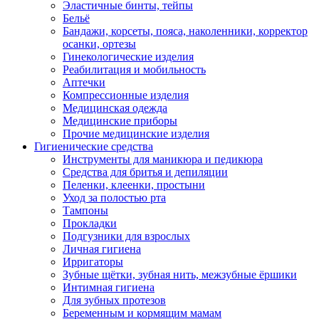
Эластичные бинты, тейпы
Бельё
Бандажи, корсеты, пояса, наколенники, корректор
осанки, ортезы
Гинекологические изделия
Реабилитация и мобильность
Аптечки
Компрессионные изделия
Медицинская одежда
Медицинские приборы
Прочие медицинские изделия
Гигиенические средства
Инструменты для маникюра и педикюра
Средства для бритья и депиляции
Пеленки, клеенки, простыни
Уход за полостью рта
Тампоны
Прокладки
Подгузники для взрослых
Личная гигиена
Ирригаторы
Зубные щётки, зубная нить, межзубные ёршики
Интимная гигиена
Для зубных протезов
Беременным и кормящим мамам