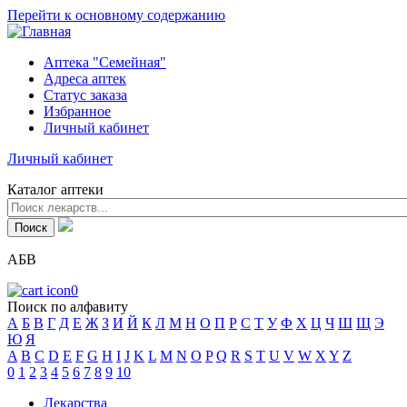
Перейти к основному содержанию
Аптека "Семейная"
Адреса аптек
Статус заказа
Избранное
Личный кабинет
Личный кабинет
Каталог аптеки
АБВ
0
Поиск по алфавиту
А
Б
В
Г
Д
Е
Ж
З
И
Й
К
Л
М
Н
О
П
Р
С
Т
У
Ф
Х
Ц
Ч
Ш
Щ
Э
Ю
Я
A
B
C
D
E
F
G
H
I
J
K
L
M
N
O
P
Q
R
S
T
U
V
W
X
Y
Z
0
1
2
3
4
5
6
7
8
9
10
Лекарства