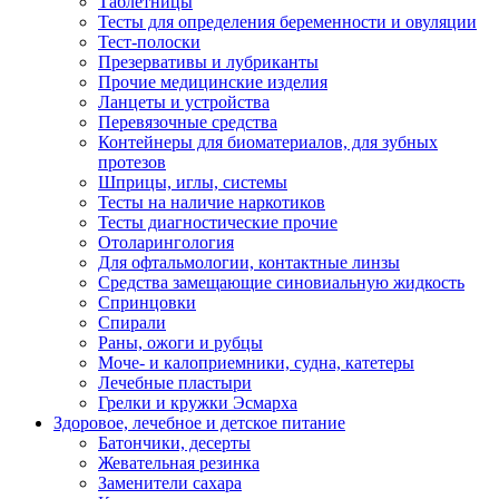
Таблетницы
Тесты для определения беременности и овуляции
Тест-полоски
Презервативы и лубриканты
Прочие медицинские изделия
Ланцеты и устройства
Перевязочные средства
Контейнеры для биоматериалов, для зубных
протезов
Шприцы, иглы, системы
Тесты на наличие наркотиков
Тесты диагностические прочие
Отоларингология
Для офтальмологии, контактные линзы
Средства замещающие синовиальную жидкость
Спринцовки
Спирали
Раны, ожоги и рубцы
Моче- и калоприемники, судна, катетеры
Лечебные пластыри
Грелки и кружки Эсмарха
Здоровое, лечебное и детское питание
Батончики, десерты
Жевательная резинка
Заменители сахара