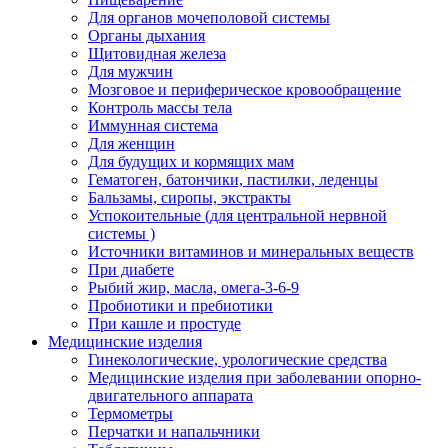
Для органов мочеполовой системы
Органы дыхания
Щитовидная железа
Для мужчин
Мозговое и периферическое кровообращение
Контроль массы тела
Иммунная система
Для женщин
Для будущих и кормящих мам
Гематоген, батончики, пастилки, леденцы
Бальзамы, сиропы, экстракты
Успокоительные (для центральной нервной
системы )
Источники витаминов и минеральных веществ
При диабете
Рыбий жир, масла, омега-3-6-9
Пробиотики и пребиотики
При кашле и простуде
Медицинские изделия
Гинекологические, урологические средства
Медицинские изделия при заболевании опорно-
двигательного аппарата
Термометры
Перчатки и напальчники