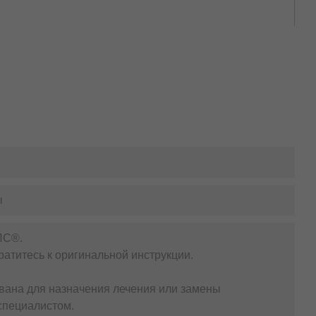
ы
ЛС®.
атитесь к оригинальной инструкции.
вана для назначения лечения или замены
специалистом.