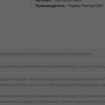
Артикул
5997001370605
Производитель
Гедеон Рихтер ОАО
вор внутривенного внутримышечного по низкой цене
мп раствор внутривенного внутримышечного - цена и отзыв
редств и БАДов: Регистр Лекарственных Средств России-Р
может меняться. Для уточнения актуальной информации обр
сключительно для ознакомления и не может быть использо
карственных средств обязательно проконсультируйтесь со 