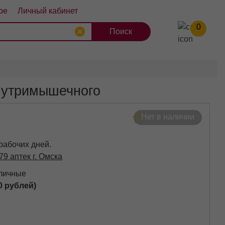
ое
Личный кабинет
0
8
9
10
внутримышечного
Нет в наличии
 рабочих дней.
79 аптек г. Омска
аличные
0 рублей)