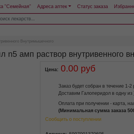
ка "Семейная"
Адреса аптек
Статус заказа
Избранн
4
5
6
7
утривенного Внутримышечного
мл n5 амп раствор внутривенного 
0.00 руб
Цена
Заказ будет собран в течение 1-2
Доставим Галоперидол в одну из
Оплата при получении - карта, н
(Минимальная сумма заказа 50
Сообщить о поступлении