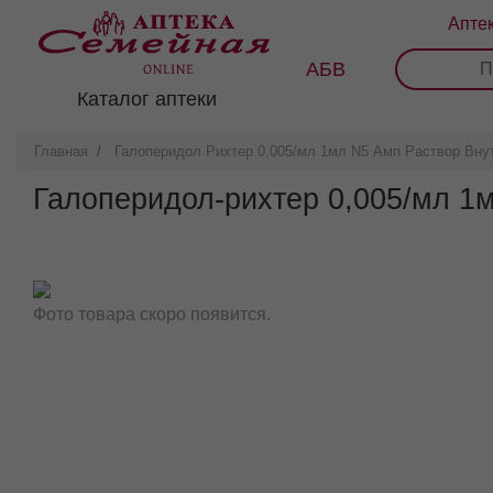
Перейти
Апте
к
основному
АБВ
0
1
2
3
содержанию
Каталог аптеки
Главная
Галоперидол Рихтер 0,005/мл 1мл N5 Амп Раствор Вн
Галоперидол-рихтер 0,005/мл 1
Фото товара скоро появится.