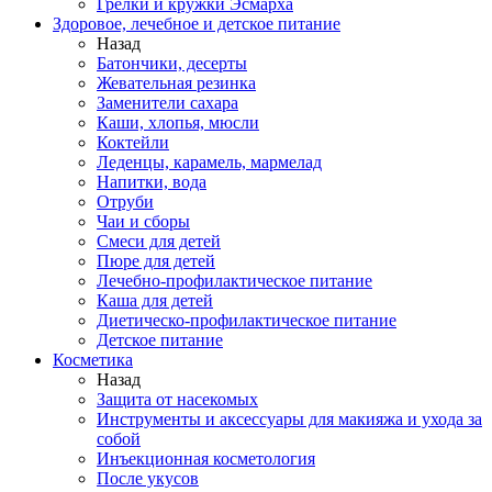
Грелки и кружки Эсмарха
Здоровое, лечебное и детское питание
Назад
Батончики, десерты
Жевательная резинка
Заменители сахара
Каши, хлопья, мюсли
Коктейли
Леденцы, карамель, мармелад
Напитки, вода
Отруби
Чаи и сборы
Смеси для детей
Пюре для детей
Лечебно-профилактическое питание
Каша для детей
Диетическо-профилактическое питание
Детское питание
Косметика
Назад
Защита от насекомых
Инструменты и аксессуары для макияжа и ухода за
собой
Инъекционная косметология
После укусов