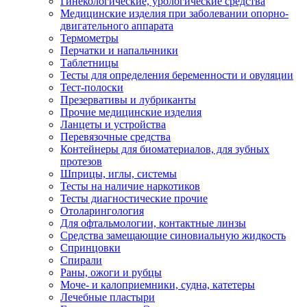
Гинекологические, урологические средства
Медицинские изделия при заболевании опорно-
двигательного аппарата
Термометры
Перчатки и напальчники
Таблетницы
Тесты для определения беременности и овуляции
Тест-полоски
Презервативы и лубриканты
Прочие медицинские изделия
Ланцеты и устройства
Перевязочные средства
Контейнеры для биоматериалов, для зубных
протезов
Шприцы, иглы, системы
Тесты на наличие наркотиков
Тесты диагностические прочие
Отоларингология
Для офтальмологии, контактные линзы
Средства замещающие синовиальную жидкость
Спринцовки
Спирали
Раны, ожоги и рубцы
Моче- и калоприемники, судна, катетеры
Лечебные пластыри