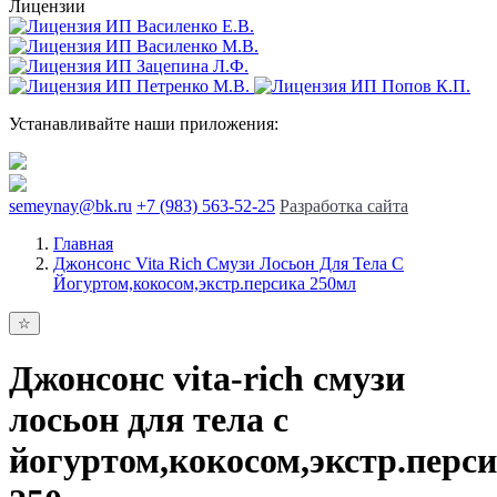
Лицензии
Устанавливайте наши приложения:
semeynay@bk.ru
+7 (983) 563-52-25
Разработка сайта
Главная
Джонсонс Vita Rich Смузи Лосьон Для Тела С
Йогуртом,кокосом,экстр.персика 250мл
Джонсонс vita-rich смузи
лосьон для тела с
йогуртом,кокосом,экстр.перс