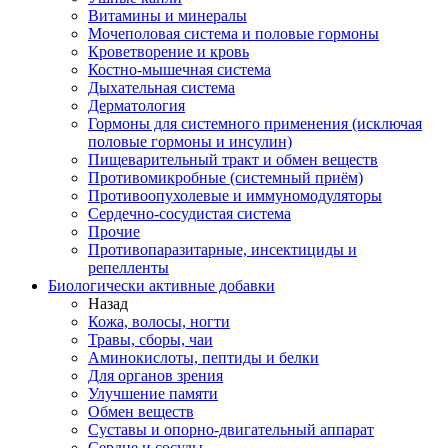
Витамины и минералы
Мочеполовая система и половые гормоны
Кроветворение и кровь
Костно-мышечная система
Дыхательная система
Дерматология
Гормоны для системного применения (исключая
половые гормоны и инсулин)
Пищеварительный тракт и обмен веществ
Противомикробные (системный приём)
Противоопухолевые и иммуномодуляторы
Сердечно-сосудистая система
Прочие
Противопаразитарные, инсектициды и
репелленты
Биологически активные добавки
Назад
Кожа, волосы, ногти
Травы, сборы, чаи
Аминокислоты, пептиды и белки
Для органов зрения
Улучшение памяти
Обмен веществ
Суставы и опорно-двигательный аппарат
Сердце и сосуды