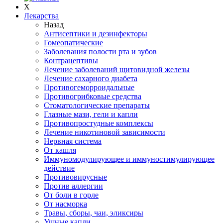
X
Лекарства
Назад
Антисептики и дезинфекторы
Гомеопатические
Заболевания полости рта и зубов
Контрацептивы
Лечение заболеваний щитовидной железы
Лечение сахарного диабета
Противогеморроидальные
Противогрибковые средства
Стоматологические препараты
Глазные мази, гели и капли
Противопростудные комплексы
Лечение никотиновой зависимости
Нервная система
От кашля
Иммуномодулирующее и иммуностимулирующее
действие
Противовирусные
Против аллергии
От боли в горле
От насморка
Травы, сборы, чаи, эликсиры
Ушные капли