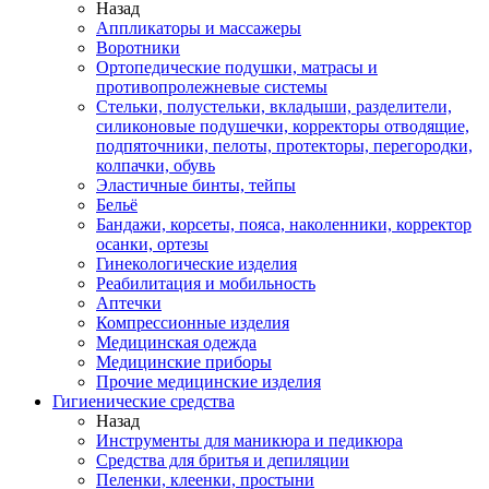
Назад
Аппликаторы и массажеры
Воротники
Ортопедические подушки, матрасы и
противопролежневые системы
Стельки, полустельки, вкладыши, разделители,
силиконовые подушечки, корректоры отводящие,
подпяточники, пелоты, протекторы, перегородки,
колпачки, обувь
Эластичные бинты, тейпы
Бельё
Бандажи, корсеты, пояса, наколенники, корректор
осанки, ортезы
Гинекологические изделия
Реабилитация и мобильность
Аптечки
Компрессионные изделия
Медицинская одежда
Медицинские приборы
Прочие медицинские изделия
Гигиенические средства
Назад
Инструменты для маникюра и педикюра
Средства для бритья и депиляции
Пеленки, клеенки, простыни