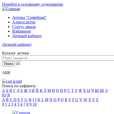
Перейти к основному содержанию
Аптека "Семейная"
Адреса аптек
Статус заказа
Избранное
Личный кабинет
Личный кабинет
Каталог аптеки
АБВ
0
Поиск по алфавиту
А
Б
В
Г
Д
Е
Ж
З
И
Й
К
Л
М
Н
О
П
Р
С
Т
У
Ф
Х
Ц
Ч
Ш
Щ
Э
Ю
Я
A
B
C
D
E
F
G
H
I
J
K
L
M
N
O
P
Q
R
S
T
U
V
W
X
Y
Z
0
1
2
3
4
5
6
7
8
9
10