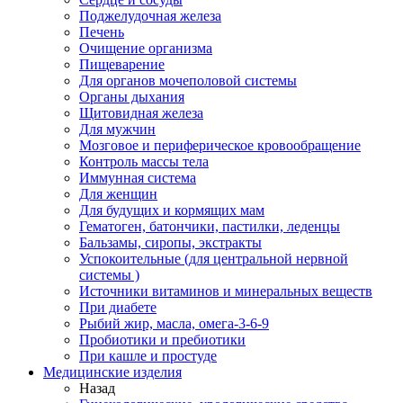
Поджелудочная железа
Печень
Очищение организма
Пищеварение
Для органов мочеполовой системы
Органы дыхания
Щитовидная железа
Для мужчин
Мозговое и периферическое кровообращение
Контроль массы тела
Иммунная система
Для женщин
Для будущих и кормящих мам
Гематоген, батончики, пастилки, леденцы
Бальзамы, сиропы, экстракты
Успокоительные (для центральной нервной
системы )
Источники витаминов и минеральных веществ
При диабете
Рыбий жир, масла, омега-3-6-9
Пробиотики и пребиотики
При кашле и простуде
Медицинские изделия
Назад