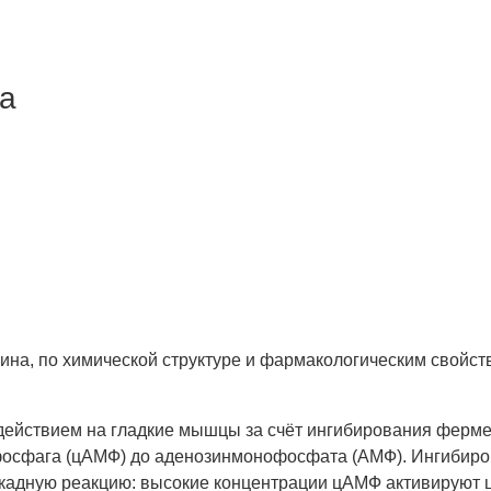
па
на, по химической структуре и фармакологическим свойств
ействием на гладкие мышцы за счёт ингибирования ферме
офосфага (цАМФ) до аденозинмонофосфата (АМФ). Ингибир
скадную реакцию: высокие концентрации цАМФ активируют