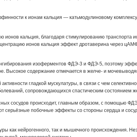
инности к ионам кальция — катьмодулиновому комплексу,
ию ионов кальция, благодаря стимулированию транспорта и
центрацию ионов кальция эффект дротаверина через цАМФ
нгибирования изоферментов ФДЭ-3 и ФДЭ-5, поэтому эффе
ое. Высокое содержание отмечается в желче- и мочевыводя
активности гладкой мускулатуры, в связи с чем селектив
аболеваний, сопровождающихся спастическим состоянием же
ых сосудов происходит, главным образом, с помощью ФДЭ-3
уют серьёзные побочные эффекты со стороны сердца и сос
ры как нейрогенного, так и мышечного происхождения. Не