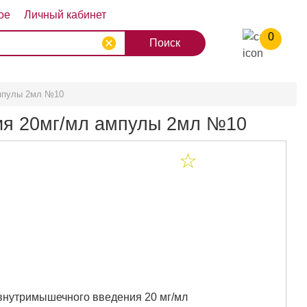
ое
Личный кабинет
0
8
9
10
Ампулы 2мл №10
ния 20мг/мл ампулы 2мл №10
н
 внутримышечного введения 20 мг/мл