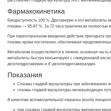
расслабляет гладкую мускулатуру ЖКТ, желчевыводящи
Фармакокинетика
Биодоступность 100 %. Дротаверин и его метаболиты м
плазмы — 95-97 %. За 72 часа практически полностью 
При парентеральном введении действие препарата проя
плазмы крови постепенно, обеспечивая продолжительн
Метаболизм осуществляется в печени, основная часть 
метаболиты быстро конъюгируют с глюкуроновой кисло
дезэтилдротаверин и 4’-дезэтилдротавералдин.
Показания
Спазмы гладкой мускулатуры при заболеваниях же
спазмы гладкой мускулатуры мочевыводящих путей:
В качестве вспомогательной терапии (когда лекарс
при спазмах гладкой мускулатуры желудочно-кишеч