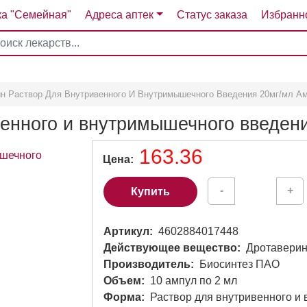
ка "Семейная"
Адреса аптек
Статус заказа
Избранн
4
5
6
7
ин Раствор Для Внутривенного И Внутримышечного Введения 20мг/мл 
венного и внутримышечного введе
163.36
Цена
-
+
Купить
Артикул
4602884017448
Действующее вещество
Дротавери
Производитель
Биосинтез ПАО
Объем
10 ампул по 2 мл
Форма
Раствор для внутривенного и