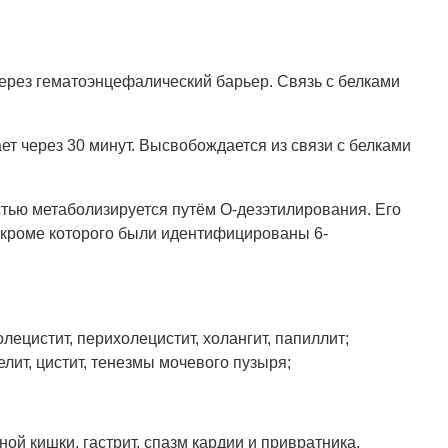
через гематоэнцефалический барьер. Связь с белками
т через 30 минут. Высвобождается из связи с белками
стью метаболизируется путём О-дезэтилирования. Его
 кроме которого были идентифицированы 6-
ецистит, перихолецистит, холангит, папиллит;
лит, цистит, тенезмы мочевого пузыря;
ой кишки, гастрит, спазм кардии и привратника,