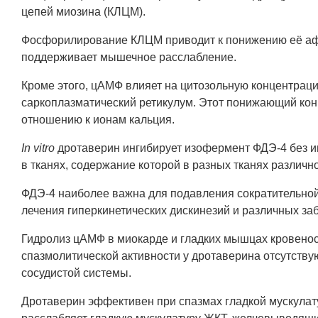
цепей миозина (КЛЦМ).
Фосфорилирование КЛЦМ приводит к понижению её афф
поддерживает мышечное расслабление.
Кроме этого, цАМФ влияет на цитозольную концентрац
саркоплазматический ретикулум. Этот понижающий кон
отношению к ионам кальция.
In vitro
дротаверин ингибирует изофермент ФДЭ-4 без и
в тканях, содержание которой в разных тканях различн
ФДЭ-4 наиболее важна для подавления сократительной 
лечения гиперкинетических дискинезий и различных з
Гидролиз цАМФ в миокарде и гладких мышцах кровеносн
спазмолитической активности у дротаверина отсутств
сосудистой системы.
Дротаверин эффективен при спазмах гладкой мускулату