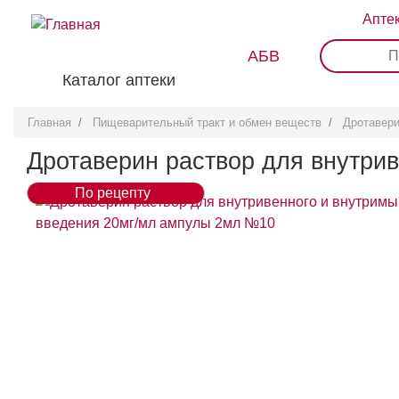
Перейти
Апте
к
основному
АБВ
0
1
2
3
содержанию
Каталог аптеки
Главная
Пищеварительный тракт и обмен веществ
Дротавер
Дротаверин раствор для внутри
По рецепту