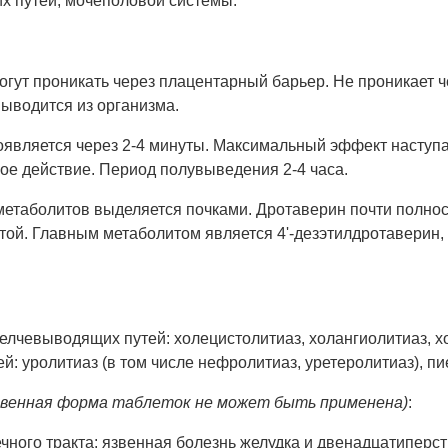
х путей, мочеполовой системы.
огут проникать через плацентарный барьер. Не проникает 
выводится из организма.
вляется через 2-4 минуты. Максимальный эффект наступае
ое действие. Период полувыведения 2-4 часа.
метаболитов выделяется почками. Дротаверин почти полно
той. Главным метаболитом является 4'-дезэтилдротаверин,
лчевыводящих путей: холецистолитиаз, холангиолитиаз, хол
 уролитиаз (в том числе нефролитиаз, уретеролитиаз), пие
твенная форма таблеток не может быть применена)
:
ного тракта: язвенная болезнь желудка и двенадцатиперстн