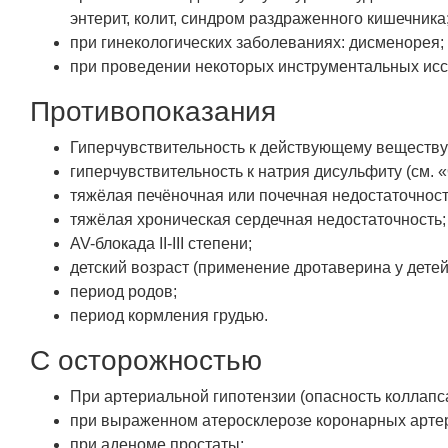
энтерит, колит, синдром раздраженного кишечника
при гинекологических заболеваниях: дисменорея;
при проведении некоторых инструментальных исс
Противопоказания
Гиперчувствительность к действующему веществу
гиперчувствительность к натрия дисульфиту (см. 
тяжёлая печёночная или почечная недостаточност
тяжёлая хроническая сердечная недостаточность;
AV-блокада II-III степени;
детский возраст (применение дротаверина у детей
период родов;
период кормления грудью.
С осторожностью
При артериальной гипотензии (опасность коллапса
при выраженном атеросклерозе коронарных арте
при аденоме простаты;