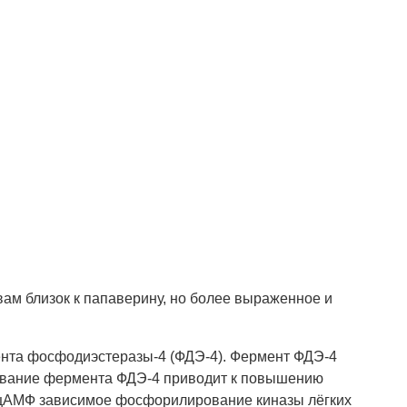
ам близок к папаверину, но более выраженное и
нта фосфодиэстеразы-4 (ФДЭ-4). Фермент ФДЭ-4
ование фермента ФДЭ-4 приводит к повышению
 цАМФ зависимое фосфорилирование киназы лёгких