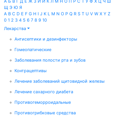
А
Б
В
Г
Д
Е
Ж
З
И
Й
К
Л
М
Н
О
П
Р
С
Т
У
Ф
Х
Ц
Ч
Ш
Щ
Э
Ю
Я
A
B
C
D
E
F
G
H
I
J
K
L
M
N
O
P
Q
R
S
T
U
V
W
X
Y
Z
0
1
2
3
4
5
6
7
8
9
10
Лекарства
Антисептики и дезинфекторы
Гомеопатические
Заболевания полости рта и зубов
Контрацептивы
Лечение заболеваний щитовидной железы
Лечение сахарного диабета
Противогеморроидальные
Противогрибковые средства