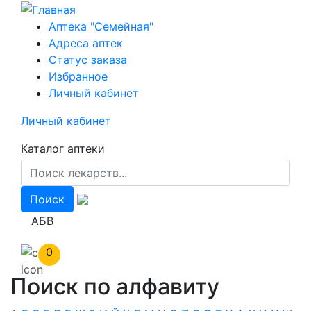
Перейти
к
Аптека "Семейная"
основному
Адреса аптек
содержанию
Статус заказа
Избранное
Личный кабинет
Личный кабинет
Каталог аптеки
АБВ
0
Поиск по алфавиту